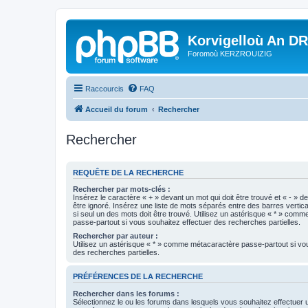
Korvigelloù An D
Foromoù KERZROUIZIG
Raccourcis
FAQ
Accueil du forum
Rechercher
Rechercher
REQUÊTE DE LA RECHERCHE
Rechercher par mots-clés :
Insérez le caractère « + » devant un mot qui doit être trouvé et « - » d
être ignoré. Insérez une liste de mots séparés entre des barres vertica
si seul un des mots doit être trouvé. Utilisez un astérisque « * » com
passe-partout si vous souhaitez effectuer des recherches partielles.
Rechercher par auteur :
Utilisez un astérisque « * » comme métacaractère passe-partout si vo
des recherches partielles.
PRÉFÉRENCES DE LA RECHERCHE
Rechercher dans les forums :
Sélectionnez le ou les forums dans lesquels vous souhaitez effectuer