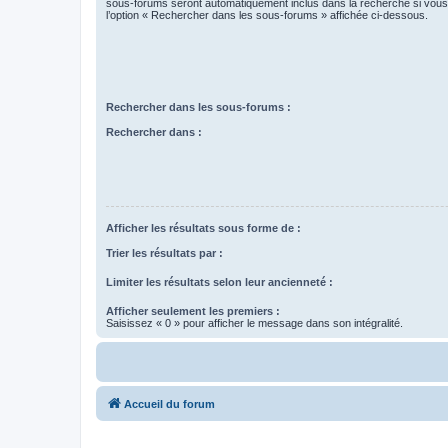
sous-forums seront automatiquement inclus dans la recherche si vou
l’option « Rechercher dans les sous-forums » affichée ci-dessous.
Rechercher dans les sous-forums :
Rechercher dans :
Afficher les résultats sous forme de :
Trier les résultats par :
Limiter les résultats selon leur ancienneté :
Afficher seulement les premiers :
Saisissez « 0 » pour afficher le message dans son intégralité.
Accueil du forum