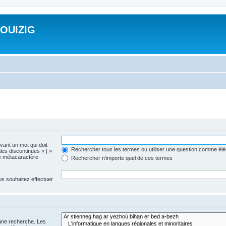
ROUIZIG
evant un mot qui doit
Rechercher tous les termes ou utiliser une question comme él
les discontinues « | »
me métacaractère
Rechercher n’importe quel de ces termes
us souhaitez effectuer
 une recherche. Les