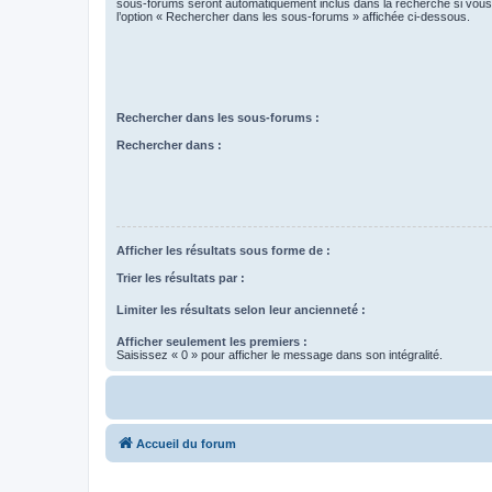
sous-forums seront automatiquement inclus dans la recherche si vou
l’option « Rechercher dans les sous-forums » affichée ci-dessous.
Rechercher dans les sous-forums :
Rechercher dans :
Afficher les résultats sous forme de :
Trier les résultats par :
Limiter les résultats selon leur ancienneté :
Afficher seulement les premiers :
Saisissez « 0 » pour afficher le message dans son intégralité.
Accueil du forum