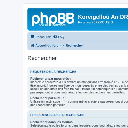
Korvigelloù An D
Foromoù KERZROUIZIG
Raccourcis
FAQ
Accueil du forum
Rechercher
Rechercher
REQUÊTE DE LA RECHERCHE
Rechercher par mots-clés :
Insérez le caractère « + » devant un mot qui doit être trouvé et « - » d
être ignoré. Insérez une liste de mots séparés entre des barres vertica
si seul un des mots doit être trouvé. Utilisez un astérisque « * » com
passe-partout si vous souhaitez effectuer des recherches partielles.
Rechercher par auteur :
Utilisez un astérisque « * » comme métacaractère passe-partout si vo
des recherches partielles.
PRÉFÉRENCES DE LA RECHERCHE
Rechercher dans les forums :
Sélectionnez le ou les forums dans lesquels vous souhaitez effectuer