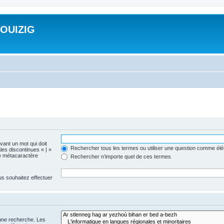
ROUIZIG
evant un mot qui doit
Rechercher tous les termes ou utiliser une question comme él
les discontinues « | »
me métacaractère
Rechercher n’importe quel de ces termes
us souhaitez effectuer
 une recherche. Les