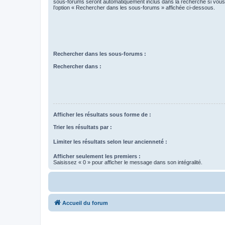
sous-forums seront automatiquement inclus dans la recherche si vou
l’option « Rechercher dans les sous-forums » affichée ci-dessous.
Rechercher dans les sous-forums :
Rechercher dans :
Afficher les résultats sous forme de :
Trier les résultats par :
Limiter les résultats selon leur ancienneté :
Afficher seulement les premiers :
Saisissez « 0 » pour afficher le message dans son intégralité.
Accueil du forum