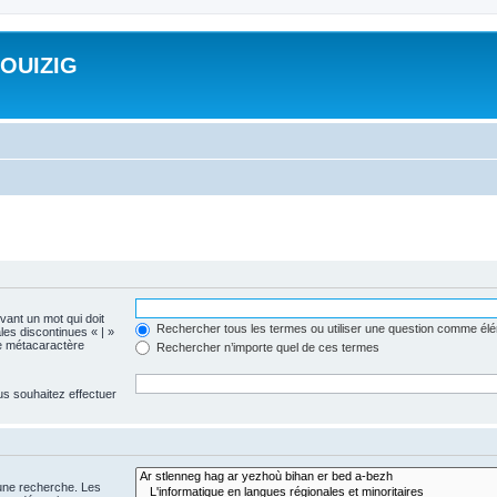
ROUIZIG
evant un mot qui doit
Rechercher tous les termes ou utiliser une question comme él
les discontinues « | »
me métacaractère
Rechercher n’importe quel de ces termes
us souhaitez effectuer
 une recherche. Les