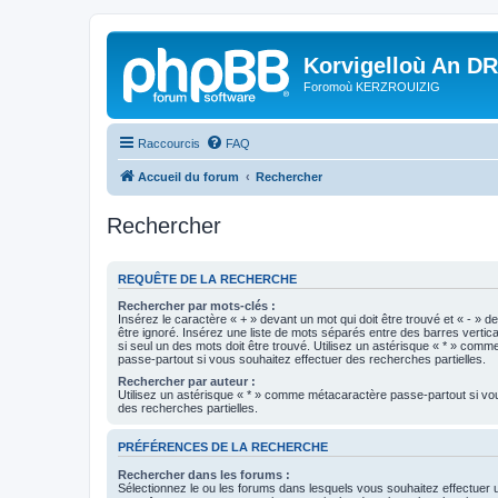
Korvigelloù An D
Foromoù KERZROUIZIG
Raccourcis
FAQ
Accueil du forum
Rechercher
Rechercher
REQUÊTE DE LA RECHERCHE
Rechercher par mots-clés :
Insérez le caractère « + » devant un mot qui doit être trouvé et « - » d
être ignoré. Insérez une liste de mots séparés entre des barres vertica
si seul un des mots doit être trouvé. Utilisez un astérisque « * » com
passe-partout si vous souhaitez effectuer des recherches partielles.
Rechercher par auteur :
Utilisez un astérisque « * » comme métacaractère passe-partout si vo
des recherches partielles.
PRÉFÉRENCES DE LA RECHERCHE
Rechercher dans les forums :
Sélectionnez le ou les forums dans lesquels vous souhaitez effectuer