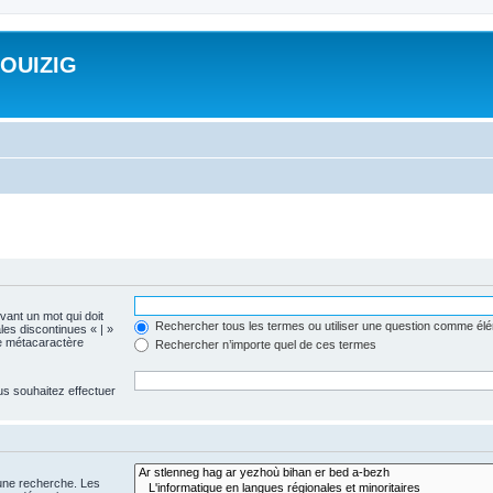
ROUIZIG
evant un mot qui doit
Rechercher tous les termes ou utiliser une question comme él
les discontinues « | »
me métacaractère
Rechercher n’importe quel de ces termes
us souhaitez effectuer
 une recherche. Les