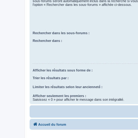
sous-forums seront automatiquement inclus dans la recherche si vou
l’option « Rechercher dans les sous-forums » affichée ci-dessous.
Rechercher dans les sous-forums :
Rechercher dans :
Afficher les résultats sous forme de :
Trier les résultats par :
Limiter les résultats selon leur ancienneté :
Afficher seulement les premiers :
Saisissez « 0 » pour afficher le message dans son intégralité.
Accueil du forum