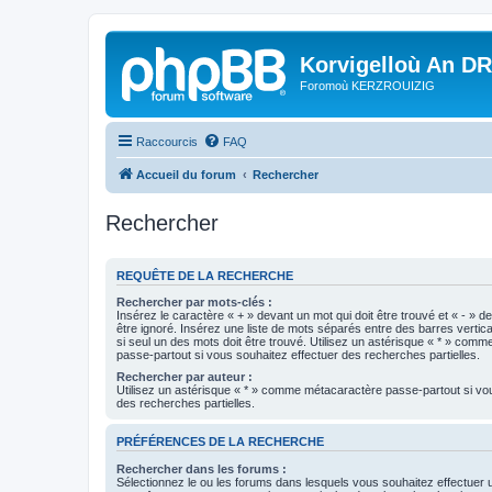
Korvigelloù An D
Foromoù KERZROUIZIG
Raccourcis
FAQ
Accueil du forum
Rechercher
Rechercher
REQUÊTE DE LA RECHERCHE
Rechercher par mots-clés :
Insérez le caractère « + » devant un mot qui doit être trouvé et « - » d
être ignoré. Insérez une liste de mots séparés entre des barres vertica
si seul un des mots doit être trouvé. Utilisez un astérisque « * » com
passe-partout si vous souhaitez effectuer des recherches partielles.
Rechercher par auteur :
Utilisez un astérisque « * » comme métacaractère passe-partout si vo
des recherches partielles.
PRÉFÉRENCES DE LA RECHERCHE
Rechercher dans les forums :
Sélectionnez le ou les forums dans lesquels vous souhaitez effectuer