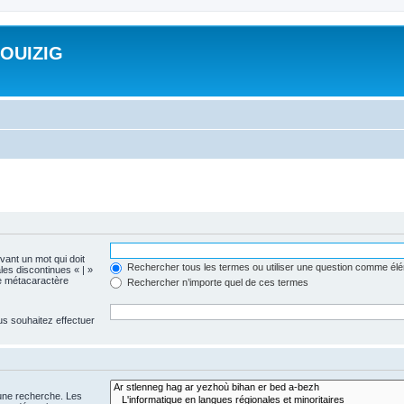
ROUIZIG
evant un mot qui doit
Rechercher tous les termes ou utiliser une question comme él
les discontinues « | »
me métacaractère
Rechercher n’importe quel de ces termes
us souhaitez effectuer
 une recherche. Les