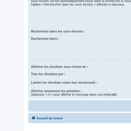
sous-forums seront automatiquement inclus dans la recherche si vou
l’option « Rechercher dans les sous-forums » affichée ci-dessous.
Rechercher dans les sous-forums :
Rechercher dans :
Afficher les résultats sous forme de :
Trier les résultats par :
Limiter les résultats selon leur ancienneté :
Afficher seulement les premiers :
Saisissez « 0 » pour afficher le message dans son intégralité.
Accueil du forum