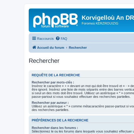
Korvigelloù An D
Foromoù KERZROUIZIG
Raccourcis
FAQ
Accueil du forum
Rechercher
Rechercher
REQUÊTE DE LA RECHERCHE
Rechercher par mots-clés :
Insérez le caractère « + » devant un mot qui doit être trouvé et « - » d
être ignoré. Insérez une liste de mots séparés entre des barres vertica
si seul un des mots doit être trouvé. Utilisez un astérisque « * » com
passe-partout si vous souhaitez effectuer des recherches partielles.
Rechercher par auteur :
Utilisez un astérisque « * » comme métacaractère passe-partout si vo
des recherches partielles.
PRÉFÉRENCES DE LA RECHERCHE
Rechercher dans les forums :
Sélectionnez le ou les forums dans lesquels vous souhaitez effectuer