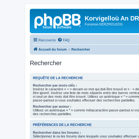
Korvigelloù An D
Foromoù KERZROUIZIG
Raccourcis
FAQ
Accueil du forum
Rechercher
Rechercher
REQUÊTE DE LA RECHERCHE
Rechercher par mots-clés :
Insérez le caractère « + » devant un mot qui doit être trouvé et « - » d
être ignoré. Insérez une liste de mots séparés entre des barres vertica
si seul un des mots doit être trouvé. Utilisez un astérisque « * » com
passe-partout si vous souhaitez effectuer des recherches partielles.
Rechercher par auteur :
Utilisez un astérisque « * » comme métacaractère passe-partout si vo
des recherches partielles.
PRÉFÉRENCES DE LA RECHERCHE
Rechercher dans les forums :
Sélectionnez le ou les forums dans lesquels vous souhaitez effectuer