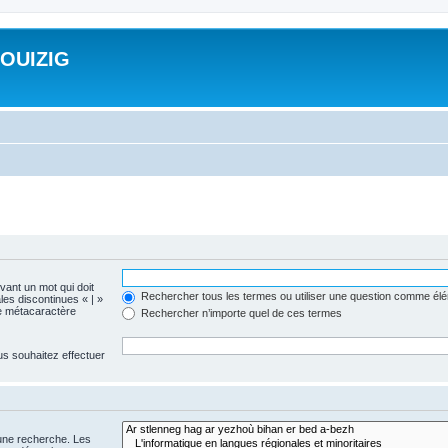
ROUIZIG
evant un mot qui doit
Rechercher tous les termes ou utiliser une question comme él
les discontinues « | »
me métacaractère
Rechercher n’importe quel de ces termes
us souhaitez effectuer
 une recherche. Les