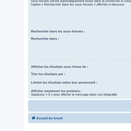
sous-forums seront automatiquement inclus dans la recherche si vou
l’option « Rechercher dans les sous-forums » affichée ci-dessous.
Rechercher dans les sous-forums :
Rechercher dans :
Afficher les résultats sous forme de :
Trier les résultats par :
Limiter les résultats selon leur ancienneté :
Afficher seulement les premiers :
Saisissez « 0 » pour afficher le message dans son intégralité.
Accueil du forum