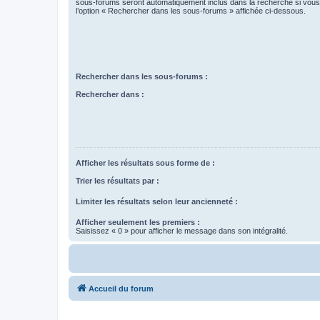
sous-forums seront automatiquement inclus dans la recherche si vou
l’option « Rechercher dans les sous-forums » affichée ci-dessous.
Rechercher dans les sous-forums :
Rechercher dans :
Afficher les résultats sous forme de :
Trier les résultats par :
Limiter les résultats selon leur ancienneté :
Afficher seulement les premiers :
Saisissez « 0 » pour afficher le message dans son intégralité.
Accueil du forum