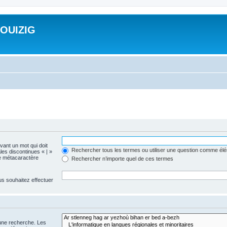
ROUIZIG
evant un mot qui doit
Rechercher tous les termes ou utiliser une question comme él
les discontinues « | »
me métacaractère
Rechercher n’importe quel de ces termes
us souhaitez effectuer
 une recherche. Les