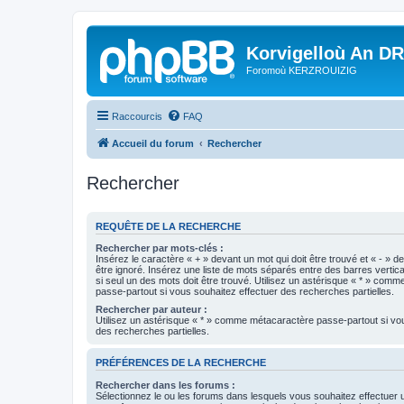
Korvigelloù An D
Foromoù KERZROUIZIG
Raccourcis
FAQ
Accueil du forum
Rechercher
Rechercher
REQUÊTE DE LA RECHERCHE
Rechercher par mots-clés :
Insérez le caractère « + » devant un mot qui doit être trouvé et « - » d
être ignoré. Insérez une liste de mots séparés entre des barres vertica
si seul un des mots doit être trouvé. Utilisez un astérisque « * » com
passe-partout si vous souhaitez effectuer des recherches partielles.
Rechercher par auteur :
Utilisez un astérisque « * » comme métacaractère passe-partout si vo
des recherches partielles.
PRÉFÉRENCES DE LA RECHERCHE
Rechercher dans les forums :
Sélectionnez le ou les forums dans lesquels vous souhaitez effectuer