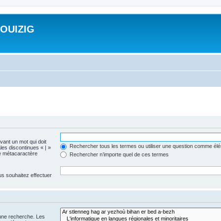
ROUIZIG
evant un mot qui doit
Rechercher tous les termes ou utiliser une question comme él
les discontinues « | »
me métacaractère
Rechercher n’importe quel de ces termes
us souhaitez effectuer
 une recherche. Les