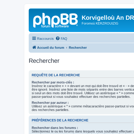
Korvigelloù An D
Foromoù KERZROUIZIG
Raccourcis
FAQ
Accueil du forum
Rechercher
Rechercher
REQUÊTE DE LA RECHERCHE
Rechercher par mots-clés :
Insérez le caractère « + » devant un mot qui doit être trouvé et « - » d
être ignoré. Insérez une liste de mots séparés entre des barres vertica
si seul un des mots doit être trouvé. Utilisez un astérisque « * » com
passe-partout si vous souhaitez effectuer des recherches partielles.
Rechercher par auteur :
Utilisez un astérisque « * » comme métacaractère passe-partout si vo
des recherches partielles.
PRÉFÉRENCES DE LA RECHERCHE
Rechercher dans les forums :
Sélectionnez le ou les forums dans lesquels vous souhaitez effectuer