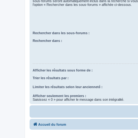
sous-forums seront automatiquement inclus dans la recherche si vou
l’option « Rechercher dans les sous-forums » affichée ci-dessous.
Rechercher dans les sous-forums :
Rechercher dans :
Afficher les résultats sous forme de :
Trier les résultats par :
Limiter les résultats selon leur ancienneté :
Afficher seulement les premiers :
Saisissez « 0 » pour afficher le message dans son intégralité.
Accueil du forum