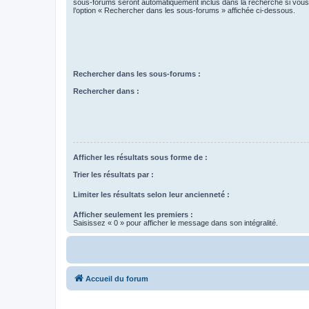
sous-forums seront automatiquement inclus dans la recherche si vou
l’option « Rechercher dans les sous-forums » affichée ci-dessous.
Rechercher dans les sous-forums :
Rechercher dans :
Afficher les résultats sous forme de :
Trier les résultats par :
Limiter les résultats selon leur ancienneté :
Afficher seulement les premiers :
Saisissez « 0 » pour afficher le message dans son intégralité.
Accueil du forum