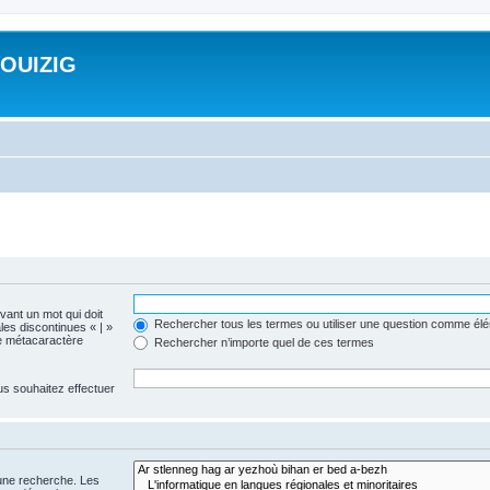
ROUIZIG
evant un mot qui doit
Rechercher tous les termes ou utiliser une question comme él
les discontinues « | »
me métacaractère
Rechercher n’importe quel de ces termes
us souhaitez effectuer
 une recherche. Les