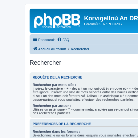
Korvigelloù An D
Foromoù KERZROUIZIG
Raccourcis
FAQ
Accueil du forum
Rechercher
Rechercher
REQUÊTE DE LA RECHERCHE
Rechercher par mots-clés :
Insérez le caractère « + » devant un mot qui doit être trouvé et « - » d
être ignoré. Insérez une liste de mots séparés entre des barres vertica
si seul un des mots doit être trouvé. Utilisez un astérisque « * » com
passe-partout si vous souhaitez effectuer des recherches partielles.
Rechercher par auteur :
Utilisez un astérisque « * » comme métacaractère passe-partout si vo
des recherches partielles.
PRÉFÉRENCES DE LA RECHERCHE
Rechercher dans les forums :
Sélectionnez le ou les forums dans lesquels vous souhaitez effectuer