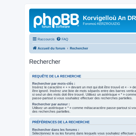
Korvigelloù An D
Foromoù KERZROUIZIG
Raccourcis
FAQ
Accueil du forum
Rechercher
Rechercher
REQUÊTE DE LA RECHERCHE
Rechercher par mots-clés :
Insérez le caractère « + » devant un mot qui doit être trouvé et « - » d
être ignoré. Insérez une liste de mots séparés entre des barres vertica
si seul un des mots doit être trouvé. Utilisez un astérisque « * » com
passe-partout si vous souhaitez effectuer des recherches partielles.
Rechercher par auteur :
Utilisez un astérisque « * » comme métacaractère passe-partout si vo
des recherches partielles.
PRÉFÉRENCES DE LA RECHERCHE
Rechercher dans les forums :
Sélectionnez le ou les forums dans lesquels vous souhaitez effectuer