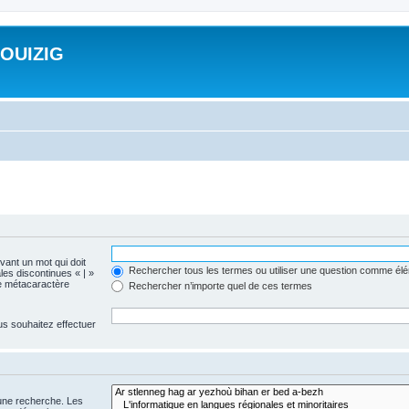
ROUIZIG
evant un mot qui doit
Rechercher tous les termes ou utiliser une question comme él
les discontinues « | »
me métacaractère
Rechercher n’importe quel de ces termes
us souhaitez effectuer
 une recherche. Les