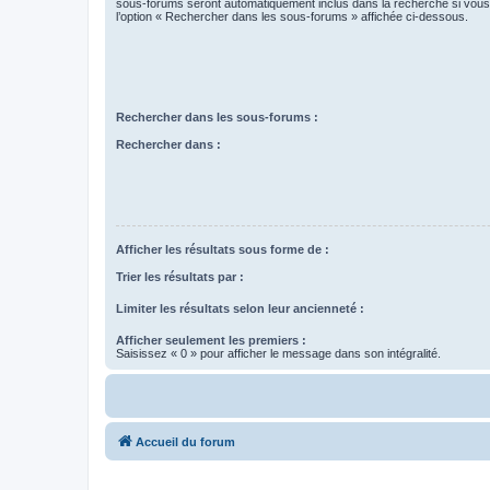
sous-forums seront automatiquement inclus dans la recherche si vou
l’option « Rechercher dans les sous-forums » affichée ci-dessous.
Rechercher dans les sous-forums :
Rechercher dans :
Afficher les résultats sous forme de :
Trier les résultats par :
Limiter les résultats selon leur ancienneté :
Afficher seulement les premiers :
Saisissez « 0 » pour afficher le message dans son intégralité.
Accueil du forum