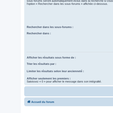
sous-forums seront automatiquement inclus dans la recherche si vou
l’option « Rechercher dans les sous-forums » affichée ci-dessous.
Rechercher dans les sous-forums :
Rechercher dans :
Afficher les résultats sous forme de :
Trier les résultats par :
Limiter les résultats selon leur ancienneté :
Afficher seulement les premiers :
Saisissez « 0 » pour afficher le message dans son intégralité.
Accueil du forum