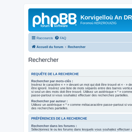
Korvigelloù An D
Foromoù KERZROUIZIG
Raccourcis
FAQ
Accueil du forum
Rechercher
Rechercher
REQUÊTE DE LA RECHERCHE
Rechercher par mots-clés :
Insérez le caractère « + » devant un mot qui doit être trouvé et « - » d
être ignoré. Insérez une liste de mots séparés entre des barres vertica
si seul un des mots doit être trouvé. Utilisez un astérisque « * » com
passe-partout si vous souhaitez effectuer des recherches partielles.
Rechercher par auteur :
Utilisez un astérisque « * » comme métacaractère passe-partout si vo
des recherches partielles.
PRÉFÉRENCES DE LA RECHERCHE
Rechercher dans les forums :
Sélectionnez le ou les forums dans lesquels vous souhaitez effectuer