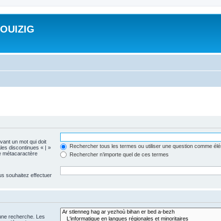
ROUIZIG
evant un mot qui doit
Rechercher tous les termes ou utiliser une question comme él
les discontinues « | »
me métacaractère
Rechercher n’importe quel de ces termes
us souhaitez effectuer
 une recherche. Les