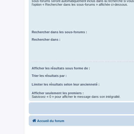
sous-forums seront automatiquement inclus dans la recherche si vou
l’option « Rechercher dans les sous-forums » affichée ci-dessous.
Rechercher dans les sous-forums :
Rechercher dans :
Afficher les résultats sous forme de :
Trier les résultats par :
Limiter les résultats selon leur ancienneté :
Afficher seulement les premiers :
Saisissez « 0 » pour afficher le message dans son intégralité.
Accueil du forum