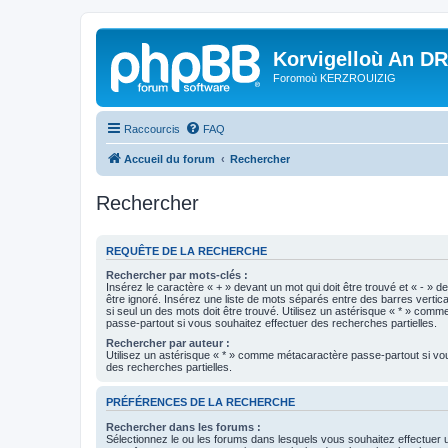
Korvigelloù An D
Foromoù KERZROUIZIG
Raccourcis
FAQ
Accueil du forum
Rechercher
Rechercher
REQUÊTE DE LA RECHERCHE
Rechercher par mots-clés :
Insérez le caractère « + » devant un mot qui doit être trouvé et « - » d
être ignoré. Insérez une liste de mots séparés entre des barres vertica
si seul un des mots doit être trouvé. Utilisez un astérisque « * » com
passe-partout si vous souhaitez effectuer des recherches partielles.
Rechercher par auteur :
Utilisez un astérisque « * » comme métacaractère passe-partout si vo
des recherches partielles.
PRÉFÉRENCES DE LA RECHERCHE
Rechercher dans les forums :
Sélectionnez le ou les forums dans lesquels vous souhaitez effectuer