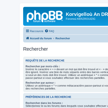
Korvigelloù An D
Foromoù KERZROUIZIG
Raccourcis
FAQ
Accueil du forum
Rechercher
Rechercher
REQUÊTE DE LA RECHERCHE
Rechercher par mots-clés :
Insérez le caractère « + » devant un mot qui doit être trouvé et « - » d
être ignoré. Insérez une liste de mots séparés entre des barres vertica
si seul un des mots doit être trouvé. Utilisez un astérisque « * » com
passe-partout si vous souhaitez effectuer des recherches partielles.
Rechercher par auteur :
Utilisez un astérisque « * » comme métacaractère passe-partout si vo
des recherches partielles.
PRÉFÉRENCES DE LA RECHERCHE
Rechercher dans les forums :
Sélectionnez le ou les forums dans lesquels vous souhaitez effectuer