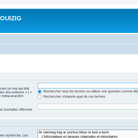
ROUIZIG
evant un mot qui doit
Rechercher tous les termes ou utiliser une question comme él
les discontinues « | »
me métacaractère
Rechercher n’importe quel de ces termes
us souhaitez effectuer
 une recherche. Les