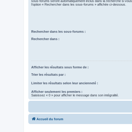
sous-forums seront automatiquement inclus dans la recherche si vou
l’option « Rechercher dans les sous-forums » affichée ci-dessous.
Rechercher dans les sous-forums :
Rechercher dans :
Afficher les résultats sous forme de :
Trier les résultats par :
Limiter les résultats selon leur ancienneté :
Afficher seulement les premiers :
Saisissez « 0 » pour afficher le message dans son intégralité.
Accueil du forum