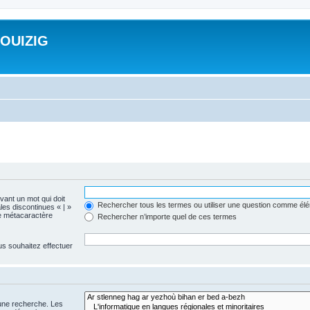
ROUIZIG
evant un mot qui doit
Rechercher tous les termes ou utiliser une question comme él
les discontinues « | »
me métacaractère
Rechercher n’importe quel de ces termes
us souhaitez effectuer
 une recherche. Les