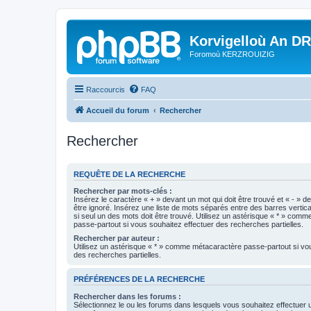
Korvigelloù An D
Foromoù KERZROUIZIG
Raccourcis
FAQ
Accueil du forum
Rechercher
Rechercher
REQUÊTE DE LA RECHERCHE
Rechercher par mots-clés :
Insérez le caractère « + » devant un mot qui doit être trouvé et « - » d
être ignoré. Insérez une liste de mots séparés entre des barres vertica
si seul un des mots doit être trouvé. Utilisez un astérisque « * » com
passe-partout si vous souhaitez effectuer des recherches partielles.
Rechercher par auteur :
Utilisez un astérisque « * » comme métacaractère passe-partout si vo
des recherches partielles.
PRÉFÉRENCES DE LA RECHERCHE
Rechercher dans les forums :
Sélectionnez le ou les forums dans lesquels vous souhaitez effectuer