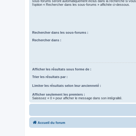
sous-forums seront automatiquement inclus dans la recherche si vou
l’option « Rechercher dans les sous-forums » affichée ci-dessous.
Rechercher dans les sous-forums :
Rechercher dans :
Afficher les résultats sous forme de :
Trier les résultats par :
Limiter les résultats selon leur ancienneté :
Afficher seulement les premiers :
Saisissez « 0 » pour afficher le message dans son intégralité.
Accueil du forum