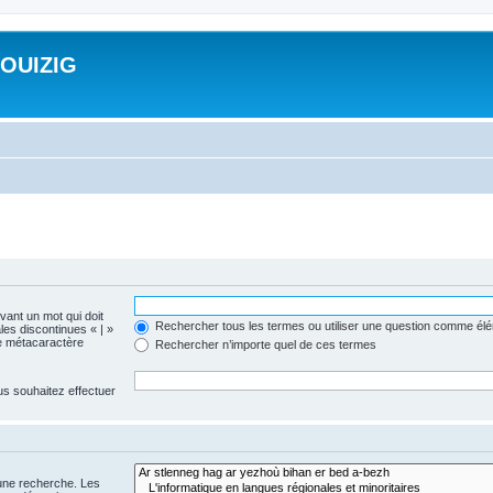
ROUIZIG
evant un mot qui doit
Rechercher tous les termes ou utiliser une question comme él
les discontinues « | »
me métacaractère
Rechercher n’importe quel de ces termes
us souhaitez effectuer
 une recherche. Les