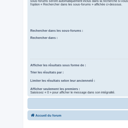
sous-forums seront automatiquement inclus dans la recherche si vou
l’option « Rechercher dans les sous-forums » affichée ci-dessous.
Rechercher dans les sous-forums :
Rechercher dans :
Afficher les résultats sous forme de :
Trier les résultats par :
Limiter les résultats selon leur ancienneté :
Afficher seulement les premiers :
Saisissez « 0 » pour afficher le message dans son intégralité.
Accueil du forum