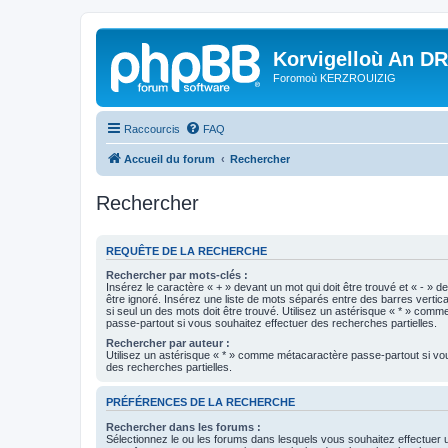
Korvigelloù An D
Foromoù KERZROUIZIG
Raccourcis
FAQ
Accueil du forum
Rechercher
Rechercher
REQUÊTE DE LA RECHERCHE
Rechercher par mots-clés :
Insérez le caractère « + » devant un mot qui doit être trouvé et « - » d
être ignoré. Insérez une liste de mots séparés entre des barres vertica
si seul un des mots doit être trouvé. Utilisez un astérisque « * » com
passe-partout si vous souhaitez effectuer des recherches partielles.
Rechercher par auteur :
Utilisez un astérisque « * » comme métacaractère passe-partout si vo
des recherches partielles.
PRÉFÉRENCES DE LA RECHERCHE
Rechercher dans les forums :
Sélectionnez le ou les forums dans lesquels vous souhaitez effectuer