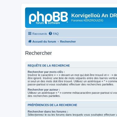
Korvigelloù An D
Foromoù KERZROUIZIG
Raccourcis
FAQ
Accueil du forum
Rechercher
Rechercher
REQUÊTE DE LA RECHERCHE
Rechercher par mots-clés :
Insérez le caractère « + » devant un mot qui doit être trouvé et « - » d
être ignoré. Insérez une liste de mots séparés entre des barres vertica
si seul un des mots doit être trouvé. Utilisez un astérisque « * » com
passe-partout si vous souhaitez effectuer des recherches partielles.
Rechercher par auteur :
Utilisez un astérisque « * » comme métacaractère passe-partout si vo
des recherches partielles.
PRÉFÉRENCES DE LA RECHERCHE
Rechercher dans les forums :
Sélectionnez le ou les forums dans lesquels vous souhaitez effectuer