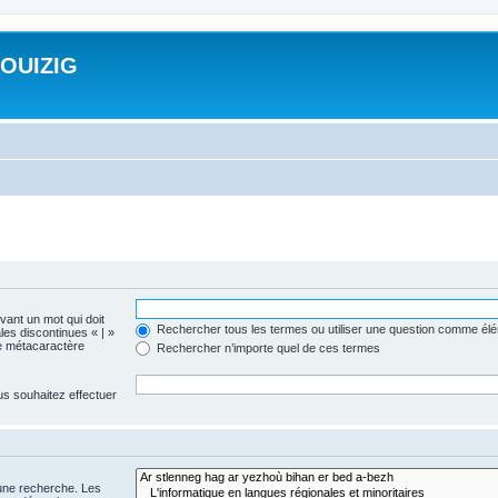
ROUIZIG
evant un mot qui doit
Rechercher tous les termes ou utiliser une question comme él
les discontinues « | »
me métacaractère
Rechercher n’importe quel de ces termes
us souhaitez effectuer
 une recherche. Les