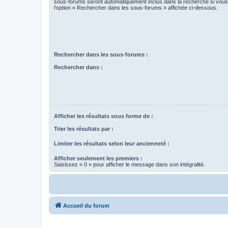
sous-forums seront automatiquement inclus dans la recherche si vou
l’option « Rechercher dans les sous-forums » affichée ci-dessous.
Rechercher dans les sous-forums :
Rechercher dans :
Afficher les résultats sous forme de :
Trier les résultats par :
Limiter les résultats selon leur ancienneté :
Afficher seulement les premiers :
Saisissez « 0 » pour afficher le message dans son intégralité.
Accueil du forum