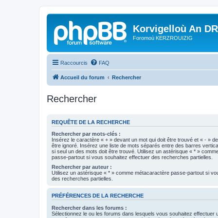
Korvigelloù An D
Foromoù KERZROUIZIG
Raccourcis
FAQ
Accueil du forum
Rechercher
Rechercher
REQUÊTE DE LA RECHERCHE
Rechercher par mots-clés :
Insérez le caractère « + » devant un mot qui doit être trouvé et « - » d
être ignoré. Insérez une liste de mots séparés entre des barres vertica
si seul un des mots doit être trouvé. Utilisez un astérisque « * » com
passe-partout si vous souhaitez effectuer des recherches partielles.
Rechercher par auteur :
Utilisez un astérisque « * » comme métacaractère passe-partout si vo
des recherches partielles.
PRÉFÉRENCES DE LA RECHERCHE
Rechercher dans les forums :
Sélectionnez le ou les forums dans lesquels vous souhaitez effectuer