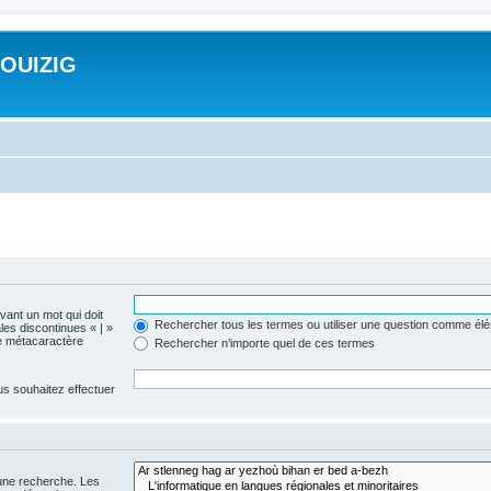
ROUIZIG
evant un mot qui doit
Rechercher tous les termes ou utiliser une question comme él
les discontinues « | »
me métacaractère
Rechercher n’importe quel de ces termes
us souhaitez effectuer
 une recherche. Les