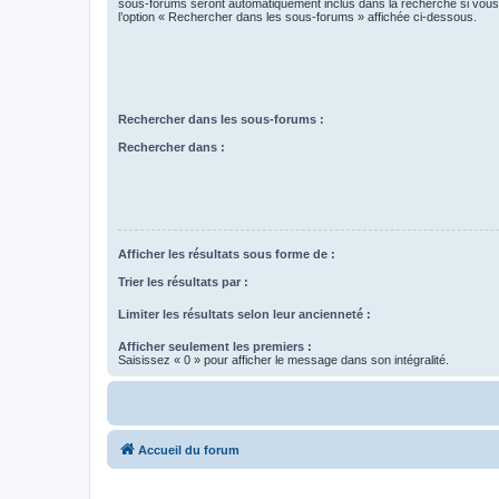
sous-forums seront automatiquement inclus dans la recherche si vou
l’option « Rechercher dans les sous-forums » affichée ci-dessous.
Rechercher dans les sous-forums :
Rechercher dans :
Afficher les résultats sous forme de :
Trier les résultats par :
Limiter les résultats selon leur ancienneté :
Afficher seulement les premiers :
Saisissez « 0 » pour afficher le message dans son intégralité.
Accueil du forum