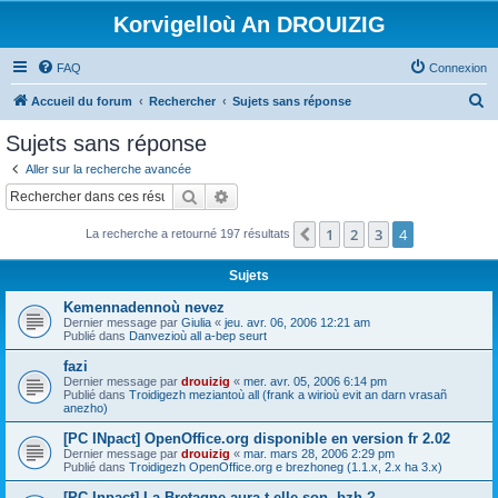
Korvigelloù An DROUIZIG
FAQ
Connexion
R
Accueil du forum
Rechercher
Sujets sans réponse
e
Sujets sans réponse
c
Aller sur la recherche avancée
h
Rechercher
Recherche avancée
e
1
2
3
4
Précédent
La recherche a retourné 197 résultats
r
c
Sujets
h
Kemennadennoù nevez
e
Dernier message par
Giulia
«
jeu. avr. 06, 2006 12:21 am
Publié dans
Danvezioù all a-bep seurt
r
fazi
Dernier message par
drouizig
«
mer. avr. 05, 2006 6:14 pm
Publié dans
Troidigezh meziantoù all (frank a wirioù evit an darn vrasañ
anezho)
[PC INpact] OpenOffice.org disponible en version fr 2.02
Dernier message par
drouizig
«
mar. mars 28, 2006 2:29 pm
Publié dans
Troidigezh OpenOffice.org e brezhoneg (1.1.x, 2.x ha 3.x)
[PC Inpact] La Bretagne aura-t-elle son .bzh ?