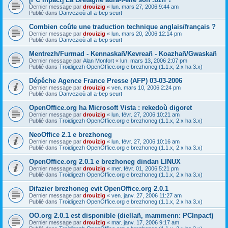
Dernier message par
drouizig
«
lun. mars 27, 2006 9:44 am
Publié dans
Danvezioù all a-bep seurt
Combien coûte une traduction technique anglais/français ?
Dernier message par
drouizig
«
lun. mars 20, 2006 12:14 pm
Publié dans
Danvezioù all a-bep seurt
Mentrezh/Furmad - Kennaskañ/Kevreañ - Koazhañ/Gwaskañ
Dernier message par
Alan Monfort
«
lun. mars 13, 2006 2:07 pm
Publié dans
Troidigezh OpenOffice.org e brezhoneg (1.1.x, 2.x ha 3.x)
Dépêche Agence France Presse (AFP) 03-03-2006
Dernier message par
drouizig
«
ven. mars 10, 2006 2:24 pm
Publié dans
Danvezioù all a-bep seurt
OpenOffice.org ha Microsoft Vista : rekedoù digoret
Dernier message par
drouizig
«
lun. févr. 27, 2006 10:21 am
Publié dans
Troidigezh OpenOffice.org e brezhoneg (1.1.x, 2.x ha 3.x)
NeoOffice 2.1 e brezhoneg
Dernier message par
drouizig
«
lun. févr. 27, 2006 10:16 am
Publié dans
Troidigezh OpenOffice.org e brezhoneg (1.1.x, 2.x ha 3.x)
OpenOffice.org 2.0.1 e brezhoneg dindan LINUX
Dernier message par
drouizig
«
mer. févr. 01, 2006 5:21 pm
Publié dans
Troidigezh OpenOffice.org e brezhoneg (1.1.x, 2.x ha 3.x)
Difazier brezhoneg evit OpenOffice.org 2.0.1
Dernier message par
drouizig
«
ven. janv. 27, 2006 11:27 am
Publié dans
Troidigezh OpenOffice.org e brezhoneg (1.1.x, 2.x ha 3.x)
OO.org 2.0.1 est disponible (diellañ, mammenn: PCInpact)
Dernier message par
drouizig
«
mar. janv. 17, 2006 9:17 am