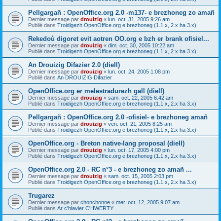
Pellgargañ : OpenOffice.org 2.0 -m137- e brezhoneg zo amañ
Dernier message par
drouizig
«
lun. oct. 31, 2005 9:26 am
Publié dans
Troidigezh OpenOffice.org e brezhoneg (1.1.x, 2.x ha 3.x)
Rekedoù digoret evit aotren OO.org e bzh er brank ofisiel...
Dernier message par
drouizig
«
dim. oct. 30, 2005 10:22 am
Publié dans
Troidigezh OpenOffice.org e brezhoneg (1.1.x, 2.x ha 3.x)
An Drouizig Difazier 2.0 (diell)
Dernier message par
drouizig
«
lun. oct. 24, 2005 1:08 pm
Publié dans
An DROUIZIG Difazier
OpenOffice.org er melestradurezh gall (diell)
Dernier message par
drouizig
«
sam. oct. 22, 2005 6:42 am
Publié dans
Troidigezh OpenOffice.org e brezhoneg (1.1.x, 2.x ha 3.x)
Pellgargañ : OpenOffice.org 2.0 -ofisiel- e brezhoneg amañ
Dernier message par
drouizig
«
ven. oct. 21, 2005 8:25 am
Publié dans
Troidigezh OpenOffice.org e brezhoneg (1.1.x, 2.x ha 3.x)
OpenOffice.org - Breton native-lang proposal (diell)
Dernier message par
drouizig
«
lun. oct. 17, 2005 4:00 pm
Publié dans
Troidigezh OpenOffice.org e brezhoneg (1.1.x, 2.x ha 3.x)
OpenOffice.org 2.0 - RC n°3 - e brezhoneg zo amañ ...
Dernier message par
drouizig
«
sam. oct. 15, 2005 2:03 pm
Publié dans
Troidigezh OpenOffice.org e brezhoneg (1.1.x, 2.x ha 3.x)
Trugarez
Dernier message par
chonchonne
«
mer. oct. 12, 2005 9:07 am
Publié dans
Ar c'hlavier C'HWERTY