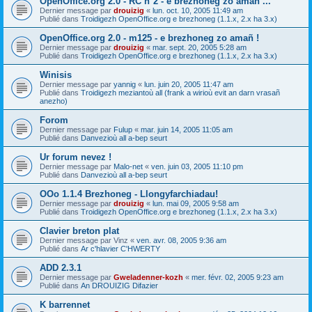
OpenOffice.org 2.0 - RC n°2 - e brezhoneg zo amañ ...
Dernier message par
drouizig
«
lun. oct. 10, 2005 11:49 am
Publié dans
Troidigezh OpenOffice.org e brezhoneg (1.1.x, 2.x ha 3.x)
OpenOffice.org 2.0 - m125 - e brezhoneg zo amañ !
Dernier message par
drouizig
«
mar. sept. 20, 2005 5:28 am
Publié dans
Troidigezh OpenOffice.org e brezhoneg (1.1.x, 2.x ha 3.x)
Winisis
Dernier message par
yannig
«
lun. juin 20, 2005 11:47 am
Publié dans
Troidigezh meziantoù all (frank a wirioù evit an darn vrasañ
anezho)
Forom
Dernier message par
Fulup
«
mar. juin 14, 2005 11:05 am
Publié dans
Danvezioù all a-bep seurt
Ur forum nevez !
Dernier message par
Malo-net
«
ven. juin 03, 2005 11:10 pm
Publié dans
Danvezioù all a-bep seurt
OOo 1.1.4 Brezhoneg - Llongyfarchiadau!
Dernier message par
drouizig
«
lun. mai 09, 2005 9:58 am
Publié dans
Troidigezh OpenOffice.org e brezhoneg (1.1.x, 2.x ha 3.x)
Clavier breton plat
Dernier message par
Vinz
«
ven. avr. 08, 2005 9:36 am
Publié dans
Ar c'hlavier C'HWERTY
ADD 2.3.1
Dernier message par
Gweladenner-kozh
«
mer. févr. 02, 2005 9:23 am
Publié dans
An DROUIZIG Difazier
K barrennet