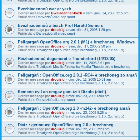
Publié dans
Troidigezh OpenOffice.org e brezhoneg (1.1.x, 2.x ha 3.x)
Evezhiadennoù war ar yezh
Dernier message par
Gweladenner-kozh
«
sam. janv. 14, 2006 3:15 pm
Publié dans
Danvezioù all a-bep seurt
Evezhiadennoù a-berzh Prof Harold Somers
Dernier message par
drouizig
«
sam. déc. 31, 2005 1:29 pm
Publié dans
Danvezioù all a-bep seurt
Pellgargañ OpenOffice.org 2.0.1 (M1) e brezhoneg, Windows
Dernier message par
drouizig
«
sam. déc. 17, 2005 2:50 pm
Publié dans
Troidigezh OpenOffice.org e brezhoneg (1.1.x, 2.x ha 3.x)
Reizhadennoù degemeret e Thunderbird (14/12/05)
Dernier message par
drouizig
«
mer. déc. 14, 2005 8:51 pm
Publié dans
Troidigezh Mozilla Firefox ha Mozilla Thunderbird e brezhoneg
Pellgargañ : OpenOffice.org 2.0.1 -RC4- e brezhoneg zo amañ
Dernier message par
drouizig
«
dim. déc. 11, 2005 10:01 am
Publié dans
Troidigezh OpenOffice.org e brezhoneg (1.1.x, 2.x ha 3.x)
Kemenn evit an emgav gant izili Dizolo (diell)
Dernier message par
drouizig
«
mer. nov. 23, 2005 6:00 pm
Publié dans
Danvezioù all a-bep seurt
Pellgargañ : OpenOffice.org 2.0 -m142- e brezhoneg amañ
Dernier message par
drouizig
«
mer. nov. 23, 2005 9:28 am
Publié dans
Troidigezh OpenOffice.org e brezhoneg (1.1.x, 2.x ha 3.x)
Diviz : geriaoueg OpenOffice.org 2.0 e brezhoneg
Dernier message par
drouizig
«
mar. nov. 22, 2005 2:23 pm
Publié dans
Troidigezh OpenOffice.org e brezhoneg (1.1.x, 2.x ha 3.x)