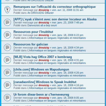
Publié dans
An DROUIZIG Difazier
Remarques sur l'efficacité du correcteur orthographique
Dernier message par
drouizig
«
ven. avr. 11, 2008 11:31 am
Publié dans
An DROUIZIG Difazier
[AFP] L'eyak s'éteint avec son dernier locuteur en Alaska
Dernier message par
drouizig
«
mer. janv. 23, 2008 7:48 pm
Publié dans
Danvezioù all a-bep seurt
Ressources pour l'Inuktitut
Dernier message par
drouizig
«
ven. janv. 18, 2008 6:22 pm
Publié dans
L'informatique en langues régionales et minoritaires
Ressources for galician
Dernier message par
drouizig
«
ven. janv. 18, 2008 4:34 pm
Publié dans
L'informatique en langues régionales et minoritaires
[WLB] Vista hag Office 2007 e kembraeg
Dernier message par
drouizig
«
ven. janv. 18, 2008 4:31 pm
Publié dans
L'informatique en langues régionales et minoritaires
[chile.com] Windows en Mapudungun
Dernier message par
drouizig
«
ven. janv. 18, 2008 4:26 pm
Publié dans
L'informatique en langues régionales et minoritaires
[canadaonline] Windows to Speak Inuktitut
Dernier message par
drouizig
«
ven. janv. 18, 2008 4:16 pm
Publié dans
L'informatique en langues régionales et minoritaires
Ur forom diwar-benn ar c'herneveureg
Dernier message par
drouizig
«
ven. janv. 18, 2008 8:05 am
Publié dans
L'informatique en langues régionales et minoritaires