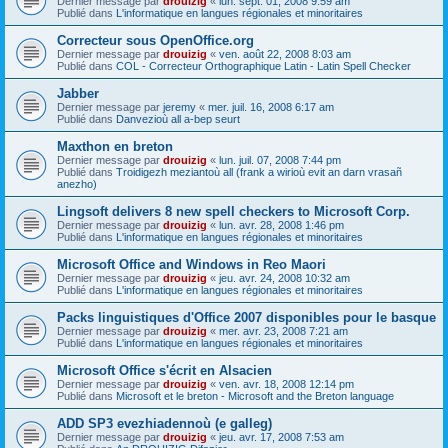
Dernier message par
drouizig
«
lun. sept. 01, 2008 9:59 am
Publié dans
L'informatique en langues régionales et minoritaires
Correcteur sous OpenOffice.org
Dernier message par
drouizig
«
ven. août 22, 2008 8:03 am
Publié dans
COL - Correcteur Orthographique Latin - Latin Spell Checker
Jabber
Dernier message par
jeremy
«
mer. juil. 16, 2008 6:17 am
Publié dans
Danvezioù all a-bep seurt
Maxthon en breton
Dernier message par
drouizig
«
lun. juil. 07, 2008 7:44 pm
Publié dans
Troidigezh meziantoù all (frank a wirioù evit an darn vrasañ
anezho)
Lingsoft delivers 8 new spell checkers to Microsoft Corp.
Dernier message par
drouizig
«
lun. avr. 28, 2008 1:46 pm
Publié dans
L'informatique en langues régionales et minoritaires
Microsoft Office and Windows in Reo Maori
Dernier message par
drouizig
«
jeu. avr. 24, 2008 10:32 am
Publié dans
L'informatique en langues régionales et minoritaires
Packs linguistiques d'Office 2007 disponibles pour le basque
Dernier message par
drouizig
«
mer. avr. 23, 2008 7:21 am
Publié dans
L'informatique en langues régionales et minoritaires
Microsoft Office s'écrit en Alsacien
Dernier message par
drouizig
«
ven. avr. 18, 2008 12:14 pm
Publié dans
Microsoft et le breton - Microsoft and the Breton language
ADD SP3 evezhiadennoù (e galleg)
Dernier message par
drouizig
«
jeu. avr. 17, 2008 7:53 am