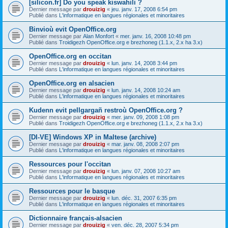
[silicon.fr] Do you speak kiswahili ?
Dernier message par
drouizig
«
jeu. janv. 17, 2008 6:54 pm
Publié dans
L'informatique en langues régionales et minoritaires
Binvioù evit OpenOffice.org
Dernier message par
Alan Monfort
«
mer. janv. 16, 2008 10:48 pm
Publié dans
Troidigezh OpenOffice.org e brezhoneg (1.1.x, 2.x ha 3.x)
OpenOffice.org en occitan
Dernier message par
drouizig
«
lun. janv. 14, 2008 3:44 pm
Publié dans
L'informatique en langues régionales et minoritaires
OpenOffice.org en alsacien
Dernier message par
drouizig
«
lun. janv. 14, 2008 10:24 am
Publié dans
L'informatique en langues régionales et minoritaires
Kudenn evit pellgargañ restroù OpenOffice.org ?
Dernier message par
drouizig
«
mer. janv. 09, 2008 1:08 pm
Publié dans
Troidigezh OpenOffice.org e brezhoneg (1.1.x, 2.x ha 3.x)
[DI-VE] Windows XP in Maltese (archive)
Dernier message par
drouizig
«
mar. janv. 08, 2008 2:07 pm
Publié dans
L'informatique en langues régionales et minoritaires
Ressources pour l'occitan
Dernier message par
drouizig
«
lun. janv. 07, 2008 10:27 am
Publié dans
L'informatique en langues régionales et minoritaires
Ressources pour le basque
Dernier message par
drouizig
«
lun. déc. 31, 2007 6:35 pm
Publié dans
L'informatique en langues régionales et minoritaires
Dictionnaire français-alsacien
Dernier message par
drouizig
«
ven. déc. 28, 2007 5:34 pm