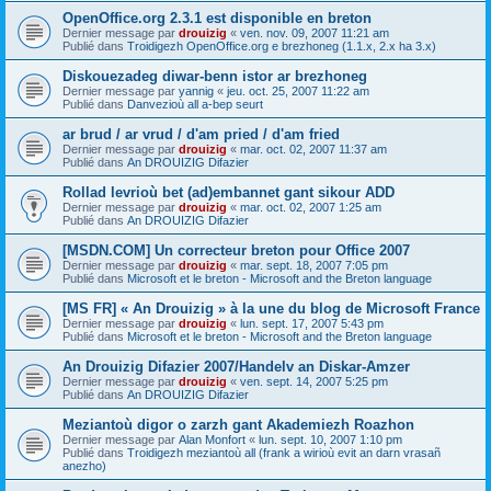
OpenOffice.org 2.3.1 est disponible en breton
Dernier message par
drouizig
«
ven. nov. 09, 2007 11:21 am
Publié dans
Troidigezh OpenOffice.org e brezhoneg (1.1.x, 2.x ha 3.x)
Diskouezadeg diwar-benn istor ar brezhoneg
Dernier message par
yannig
«
jeu. oct. 25, 2007 11:22 am
Publié dans
Danvezioù all a-bep seurt
ar brud / ar vrud / d'am pried / d'am fried
Dernier message par
drouizig
«
mar. oct. 02, 2007 11:37 am
Publié dans
An DROUIZIG Difazier
Rollad levrioù bet (ad)embannet gant sikour ADD
Dernier message par
drouizig
«
mar. oct. 02, 2007 1:25 am
Publié dans
An DROUIZIG Difazier
[MSDN.COM] Un correcteur breton pour Office 2007
Dernier message par
drouizig
«
mar. sept. 18, 2007 7:05 pm
Publié dans
Microsoft et le breton - Microsoft and the Breton language
[MS FR] « An Drouizig » à la une du blog de Microsoft France
Dernier message par
drouizig
«
lun. sept. 17, 2007 5:43 pm
Publié dans
Microsoft et le breton - Microsoft and the Breton language
An Drouizig Difazier 2007/Handelv an Diskar-Amzer
Dernier message par
drouizig
«
ven. sept. 14, 2007 5:25 pm
Publié dans
An DROUIZIG Difazier
Meziantoù digor o zarzh gant Akademiezh Roazhon
Dernier message par
Alan Monfort
«
lun. sept. 10, 2007 1:10 pm
Publié dans
Troidigezh meziantoù all (frank a wirioù evit an darn vrasañ
anezho)