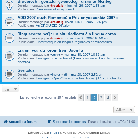
Bruderezh : geriadur gwenedeg Turiaw ar Menteg
Dernier message par
drouizig
«
jeu. juil. 26, 2007 1:58 am
Publié dans
Danvezioù all a-bep seurt
ADD 2007 ouzh Romantoù « Priz ar yaouankiz 2007 »
Dernier message par
drouizig
«
ven. juin 15, 2007 2:35 pm
Publié dans
An DROUIZIG Difazier
[linguacorsa.net] : un situ dedicatu à a lingua corsa
Dernier message par
drouizig
«
mer. juin 06, 2007 10:50 am
Publié dans
L'informatique en langues régionales et minoritaires
Liamm war-du forom treiñ Joomla
Dernier message par
yannig
«
mer. mai 30, 2007 10:31 am
Publié dans
Troidigezh meziantoù all (frank a wirioù evit an darn vrasañ
anezho)
Geriadur
Dernier message par
vinstor
«
dim. mai 20, 2007 2:52 pm
Publié dans
Troidigezh OpenOffice.org e brezhoneg (1.1.x, 2.x ha 3.x)
1
2
3
4
Précédent
Suivant
La recherche a retourné 197 résultats
Aller
Accueil du forum
Supprimer les cookies
Fuseau horaire sur
UTC+01:00
Développé par
phpBB
® Forum Software © phpBB Limited