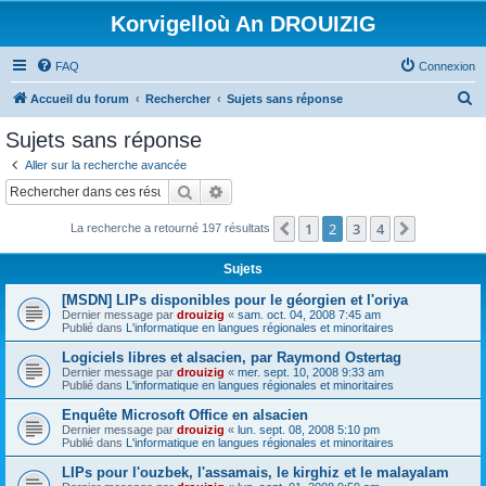
Korvigelloù An DROUIZIG
FAQ
Connexion
R
Accueil du forum
Rechercher
Sujets sans réponse
e
Sujets sans réponse
c
Aller sur la recherche avancée
h
Rechercher
Recherche avancée
e
1
2
3
4
Précédent
Suivant
La recherche a retourné 197 résultats
r
c
Sujets
h
[MSDN] LIPs disponibles pour le géorgien et l'oriya
e
Dernier message par
drouizig
«
sam. oct. 04, 2008 7:45 am
Publié dans
L'informatique en langues régionales et minoritaires
r
Logiciels libres et alsacien, par Raymond Ostertag
Dernier message par
drouizig
«
mer. sept. 10, 2008 9:33 am
Publié dans
L'informatique en langues régionales et minoritaires
Enquête Microsoft Office en alsacien
Dernier message par
drouizig
«
lun. sept. 08, 2008 5:10 pm
Publié dans
L'informatique en langues régionales et minoritaires
LIPs pour l'ouzbek, l'assamais, le kirghiz et le malayalam