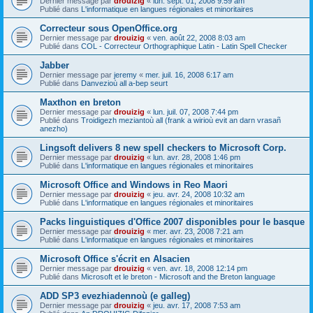
Dernier message par
drouizig
«
lun. sept. 01, 2008 9:59 am
Publié dans
L'informatique en langues régionales et minoritaires
Correcteur sous OpenOffice.org
Dernier message par
drouizig
«
ven. août 22, 2008 8:03 am
Publié dans
COL - Correcteur Orthographique Latin - Latin Spell Checker
Jabber
Dernier message par
jeremy
«
mer. juil. 16, 2008 6:17 am
Publié dans
Danvezioù all a-bep seurt
Maxthon en breton
Dernier message par
drouizig
«
lun. juil. 07, 2008 7:44 pm
Publié dans
Troidigezh meziantoù all (frank a wirioù evit an darn vrasañ
anezho)
Lingsoft delivers 8 new spell checkers to Microsoft Corp.
Dernier message par
drouizig
«
lun. avr. 28, 2008 1:46 pm
Publié dans
L'informatique en langues régionales et minoritaires
Microsoft Office and Windows in Reo Maori
Dernier message par
drouizig
«
jeu. avr. 24, 2008 10:32 am
Publié dans
L'informatique en langues régionales et minoritaires
Packs linguistiques d'Office 2007 disponibles pour le basque
Dernier message par
drouizig
«
mer. avr. 23, 2008 7:21 am
Publié dans
L'informatique en langues régionales et minoritaires
Microsoft Office s'écrit en Alsacien
Dernier message par
drouizig
«
ven. avr. 18, 2008 12:14 pm
Publié dans
Microsoft et le breton - Microsoft and the Breton language
ADD SP3 evezhiadennoù (e galleg)
Dernier message par
drouizig
«
jeu. avr. 17, 2008 7:53 am