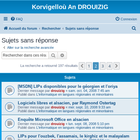
Korvigelloù An DROUIZIG
FAQ
Connexion
R
Accueil du forum
Rechercher
Sujets sans réponse
e
Sujets sans réponse
c
Aller sur la recherche avancée
h
Rechercher
Recherche avancée
e
1
2
3
4
Précédent
Suivant
La recherche a retourné 197 résultats
r
c
Sujets
h
[MSDN] LIPs disponibles pour le géorgien et l'oriya
e
Dernier message par
drouizig
«
sam. oct. 04, 2008 7:45 am
Publié dans
L'informatique en langues régionales et minoritaires
r
Logiciels libres et alsacien, par Raymond Ostertag
Dernier message par
drouizig
«
mer. sept. 10, 2008 9:33 am
Publié dans
L'informatique en langues régionales et minoritaires
Enquête Microsoft Office en alsacien
Dernier message par
drouizig
«
lun. sept. 08, 2008 5:10 pm
Publié dans
L'informatique en langues régionales et minoritaires
LIPs pour l'ouzbek, l'assamais, le kirghiz et le malayalam