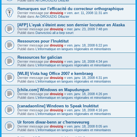
Publié dans
An DROUIZIG Difazier
Remarques sur l'efficacité du correcteur orthographique
Dernier message par
drouizig
«
ven. avr. 11, 2008 11:31 am
Publié dans
An DROUIZIG Difazier
[AFP] L'eyak s'éteint avec son dernier locuteur en Alaska
Dernier message par
drouizig
«
mer. janv. 23, 2008 7:48 pm
Publié dans
Danvezioù all a-bep seurt
Ressources pour l'Inuktitut
Dernier message par
drouizig
«
ven. janv. 18, 2008 6:22 pm
Publié dans
L'informatique en langues régionales et minoritaires
Ressources for galician
Dernier message par
drouizig
«
ven. janv. 18, 2008 4:34 pm
Publié dans
L'informatique en langues régionales et minoritaires
[WLB] Vista hag Office 2007 e kembraeg
Dernier message par
drouizig
«
ven. janv. 18, 2008 4:31 pm
Publié dans
L'informatique en langues régionales et minoritaires
[chile.com] Windows en Mapudungun
Dernier message par
drouizig
«
ven. janv. 18, 2008 4:26 pm
Publié dans
L'informatique en langues régionales et minoritaires
[canadaonline] Windows to Speak Inuktitut
Dernier message par
drouizig
«
ven. janv. 18, 2008 4:16 pm
Publié dans
L'informatique en langues régionales et minoritaires
Ur forom diwar-benn ar c'herneveureg
Dernier message par
drouizig
«
ven. janv. 18, 2008 8:05 am
Publié dans
L'informatique en langues régionales et minoritaires