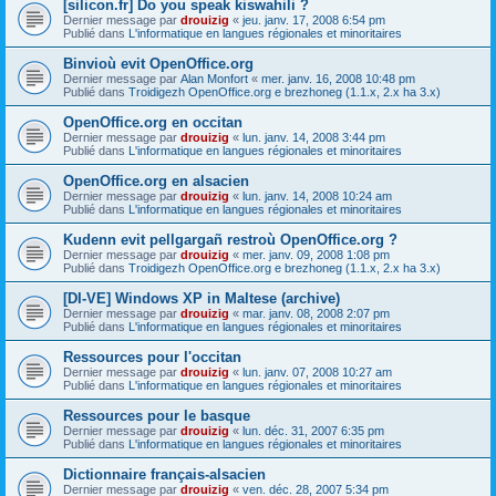
[silicon.fr] Do you speak kiswahili ?
Dernier message par
drouizig
«
jeu. janv. 17, 2008 6:54 pm
Publié dans
L'informatique en langues régionales et minoritaires
Binvioù evit OpenOffice.org
Dernier message par
Alan Monfort
«
mer. janv. 16, 2008 10:48 pm
Publié dans
Troidigezh OpenOffice.org e brezhoneg (1.1.x, 2.x ha 3.x)
OpenOffice.org en occitan
Dernier message par
drouizig
«
lun. janv. 14, 2008 3:44 pm
Publié dans
L'informatique en langues régionales et minoritaires
OpenOffice.org en alsacien
Dernier message par
drouizig
«
lun. janv. 14, 2008 10:24 am
Publié dans
L'informatique en langues régionales et minoritaires
Kudenn evit pellgargañ restroù OpenOffice.org ?
Dernier message par
drouizig
«
mer. janv. 09, 2008 1:08 pm
Publié dans
Troidigezh OpenOffice.org e brezhoneg (1.1.x, 2.x ha 3.x)
[DI-VE] Windows XP in Maltese (archive)
Dernier message par
drouizig
«
mar. janv. 08, 2008 2:07 pm
Publié dans
L'informatique en langues régionales et minoritaires
Ressources pour l'occitan
Dernier message par
drouizig
«
lun. janv. 07, 2008 10:27 am
Publié dans
L'informatique en langues régionales et minoritaires
Ressources pour le basque
Dernier message par
drouizig
«
lun. déc. 31, 2007 6:35 pm
Publié dans
L'informatique en langues régionales et minoritaires
Dictionnaire français-alsacien
Dernier message par
drouizig
«
ven. déc. 28, 2007 5:34 pm