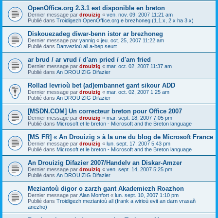
OpenOffice.org 2.3.1 est disponible en breton
Dernier message par
drouizig
«
ven. nov. 09, 2007 11:21 am
Publié dans
Troidigezh OpenOffice.org e brezhoneg (1.1.x, 2.x ha 3.x)
Diskouezadeg diwar-benn istor ar brezhoneg
Dernier message par
yannig
«
jeu. oct. 25, 2007 11:22 am
Publié dans
Danvezioù all a-bep seurt
ar brud / ar vrud / d'am pried / d'am fried
Dernier message par
drouizig
«
mar. oct. 02, 2007 11:37 am
Publié dans
An DROUIZIG Difazier
Rollad levrioù bet (ad)embannet gant sikour ADD
Dernier message par
drouizig
«
mar. oct. 02, 2007 1:25 am
Publié dans
An DROUIZIG Difazier
[MSDN.COM] Un correcteur breton pour Office 2007
Dernier message par
drouizig
«
mar. sept. 18, 2007 7:05 pm
Publié dans
Microsoft et le breton - Microsoft and the Breton language
[MS FR] « An Drouizig » à la une du blog de Microsoft France
Dernier message par
drouizig
«
lun. sept. 17, 2007 5:43 pm
Publié dans
Microsoft et le breton - Microsoft and the Breton language
An Drouizig Difazier 2007/Handelv an Diskar-Amzer
Dernier message par
drouizig
«
ven. sept. 14, 2007 5:25 pm
Publié dans
An DROUIZIG Difazier
Meziantoù digor o zarzh gant Akademiezh Roazhon
Dernier message par
Alan Monfort
«
lun. sept. 10, 2007 1:10 pm
Publié dans
Troidigezh meziantoù all (frank a wirioù evit an darn vrasañ
anezho)