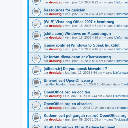
par
drouizig
»
ven. janv. 18, 2008 6:22 pm
» dans
L'informat
Ressources for galician
par
drouizig
»
ven. janv. 18, 2008 4:34 pm
» dans
L'informat
[WLB] Vista hag Office 2007 e kembraeg
par
drouizig
»
ven. janv. 18, 2008 4:31 pm
» dans
L'informat
[chile.com] Windows en Mapudungun
par
drouizig
»
ven. janv. 18, 2008 4:26 pm
» dans
L'informat
[canadaonline] Windows to Speak Inuktitut
par
drouizig
»
ven. janv. 18, 2008 4:16 pm
» dans
L'informat
Ur forom diwar-benn ar c'herneveureg
par
drouizig
»
ven. janv. 18, 2008 8:05 am
» dans
L'informat
[silicon.fr] Do you speak kiswahili ?
par
drouizig
»
jeu. janv. 17, 2008 6:54 pm
» dans
L'informat
Binvioù evit OpenOffice.org
par
Alan Monfort
»
mer. janv. 16, 2008 10:48 pm
» dans
Troid
OpenOffice.org en occitan
par
drouizig
»
lun. janv. 14, 2008 3:44 pm
» dans
L'informat
OpenOffice.org en alsacien
par
drouizig
»
lun. janv. 14, 2008 10:24 am
» dans
L'informa
Kudenn evit pellgargañ restroù OpenOffice.org
par
drouizig
»
mer. janv. 09, 2008 1:08 pm
» dans
Troidigez
[DI-VE] Windows XP in Maltese (archive)