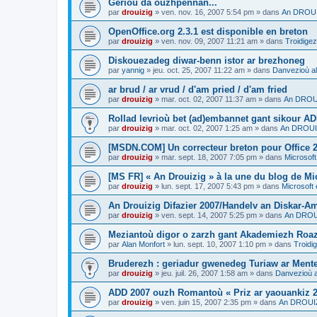
Gerioù da ouzhpennañ...
par
drouizig
»
ven. nov. 16, 2007 5:54 pm
» dans
An DROUIZ
OpenOffice.org 2.3.1 est disponible en breton
par
drouizig
»
ven. nov. 09, 2007 11:21 am
» dans
Troidigez
Diskouezadeg diwar-benn istor ar brezhoneg
par
yannig
»
jeu. oct. 25, 2007 11:22 am
» dans
Danvezioù al
ar brud / ar vrud / d'am pried / d'am fried
par
drouizig
»
mar. oct. 02, 2007 11:37 am
» dans
An DROUI
Rollad levrioù bet (ad)embannet gant sikour A
par
drouizig
»
mar. oct. 02, 2007 1:25 am
» dans
An DROUIZ
[MSDN.COM] Un correcteur breton pour Office 
par
drouizig
»
mar. sept. 18, 2007 7:05 pm
» dans
Microsoft
[MS FR] « An Drouizig » à la une du blog de Mi
par
drouizig
»
lun. sept. 17, 2007 5:43 pm
» dans
Microsoft 
An Drouizig Difazier 2007/Handelv an Diskar-A
par
drouizig
»
ven. sept. 14, 2007 5:25 pm
» dans
An DROUI
Meziantoù digor o zarzh gant Akademiezh Roa
par
Alan Monfort
»
lun. sept. 10, 2007 1:10 pm
» dans
Troidi
Bruderezh : geriadur gwenedeg Turiaw ar Ment
par
drouizig
»
jeu. juil. 26, 2007 1:58 am
» dans
Danvezioù a
ADD 2007 ouzh Romantoù « Priz ar yaouankiz 2
par
drouizig
»
ven. juin 15, 2007 2:35 pm
» dans
An DROUIZ