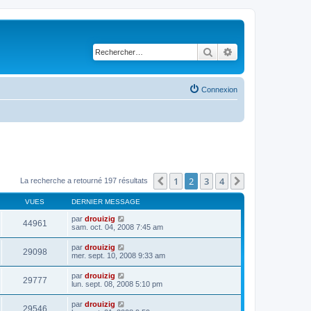
Rechercher
Recherche avancé
Connexion
1
2
3
4
Précédent
Suivant
La recherche a retourné 197 résultats
VUES
DERNIER MESSAGE
par
drouizig
44961
sam. oct. 04, 2008 7:45 am
par
drouizig
29098
mer. sept. 10, 2008 9:33 am
par
drouizig
29777
lun. sept. 08, 2008 5:10 pm
par
drouizig
29546