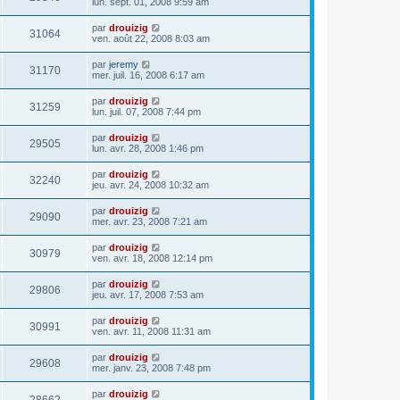
lun. sept. 01, 2008 9:59 am
par
drouizig
31064
ven. août 22, 2008 8:03 am
par
jeremy
31170
mer. juil. 16, 2008 6:17 am
par
drouizig
31259
lun. juil. 07, 2008 7:44 pm
par
drouizig
29505
lun. avr. 28, 2008 1:46 pm
par
drouizig
32240
jeu. avr. 24, 2008 10:32 am
par
drouizig
29090
mer. avr. 23, 2008 7:21 am
par
drouizig
30979
ven. avr. 18, 2008 12:14 pm
par
drouizig
29806
jeu. avr. 17, 2008 7:53 am
par
drouizig
30991
ven. avr. 11, 2008 11:31 am
par
drouizig
29608
mer. janv. 23, 2008 7:48 pm
par
drouizig