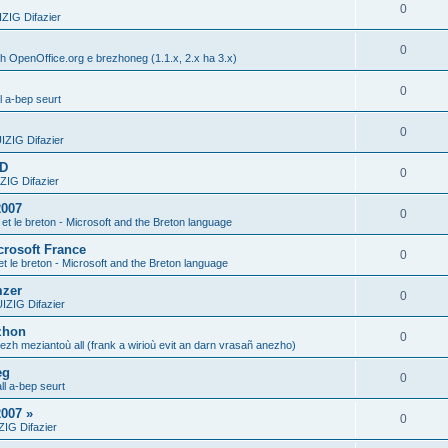
0
IG Difazier
0
h OpenOffice.org e brezhoneg (1.1.x, 2.x ha 3.x)
0
l a-bep seurt
0
ZIG Difazier
DD
0
IG Difazier
2007
0
 et le breton - Microsoft and the Breton language
crosoft France
0
et le breton - Microsoft and the Breton language
mzer
0
ZIG Difazier
zhon
0
gezh meziantoù all (frank a wirioù evit an darn vrasañ anezho)
eg
0
ll a-bep seurt
007 »
0
IG Difazier