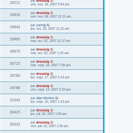
par
drouizig
29212
ven. nov. 16, 2007 5:54 pm
par
drouizig
33816
ven. nov. 09, 2007 11:21 am
par
yannig
29843
jeu. oct. 25, 2007 11:22 am
par
drouizig
29965
mar. oct. 02, 2007 11:37 am
par
drouizig
30975
mar. oct. 02, 2007 1:25 am
par
drouizig
30722
mar. sept. 18, 2007 7:05 pm
par
drouizig
29785
lun. sept. 17, 2007 5:43 pm
par
drouizig
29798
ven. sept. 14, 2007 5:25 pm
par
Alan Monfort
31542
lun. sept. 10, 2007 1:10 pm
par
drouizig
30425
jeu. juil. 26, 2007 1:58 am
par
drouizig
30332
ven. juin 15, 2007 2:35 pm