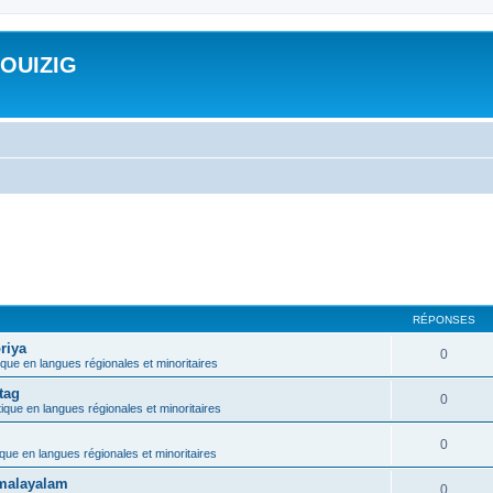
ROUIZIG
RÉPONSES
riya
0
ique en langues régionales et minoritaires
tag
0
tique en langues régionales et minoritaires
0
ique en langues régionales et minoritaires
e malayalam
0