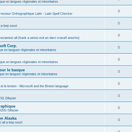
ique en langues régionales et minoritaires
0
recteur Orthographique Latin - Latin Spell Checker
0
 a-bep seurt
0
eziantoù all (frank a wirioù evit an darn vrasañ anezho)
soft Corp.
0
que en langues régionales et minoritaires
0
ique en langues régionales et minoritaires
pour le basque
0
ique en langues régionales et minoritaires
0
 et le breton - Microsoft and the Breton language
0
G Difazier
graphique
0
ZIG Difazier
 en Alaska
0
 all a-bep seurt