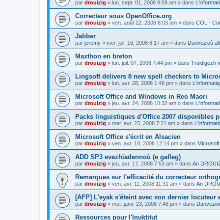
par
drouizig
»
lun. sept. 01, 2008 9:59 am
» dans
L'informat
Correcteur sous OpenOffice.org
par
drouizig
»
ven. août 22, 2008 8:03 am
» dans
COL - Cor
Jabber
par
jeremy
»
mer. juil. 16, 2008 6:17 am
» dans
Danvezioù all
Maxthon en breton
par
drouizig
»
lun. juil. 07, 2008 7:44 pm
» dans
Troidigezh m
Lingsoft delivers 8 new spell checkers to Micro
par
drouizig
»
lun. avr. 28, 2008 1:46 pm
» dans
L'informati
Microsoft Office and Windows in Reo Maori
par
drouizig
»
jeu. avr. 24, 2008 10:32 am
» dans
L'informat
Packs linguistiques d'Office 2007 disponibles 
par
drouizig
»
mer. avr. 23, 2008 7:21 am
» dans
L'informat
Microsoft Office s'écrit en Alsacien
par
drouizig
»
ven. avr. 18, 2008 12:14 pm
» dans
Microsoft
ADD SP3 evezhiadennoù (e galleg)
par
drouizig
»
jeu. avr. 17, 2008 7:53 am
» dans
An DROUIZI
Remarques sur l'efficacité du correcteur ortho
par
drouizig
»
ven. avr. 11, 2008 11:31 am
» dans
An DROUI
[AFP] L'eyak s'éteint avec son dernier locuteur
par
drouizig
»
mer. janv. 23, 2008 7:48 pm
» dans
Danvezioù
Ressources pour l'Inuktitut