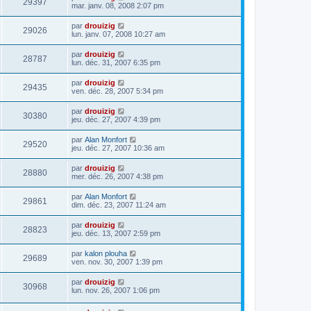
29397
mar. janv. 08, 2008 2:07 pm
par
drouizig
29026
lun. janv. 07, 2008 10:27 am
par
drouizig
28787
lun. déc. 31, 2007 6:35 pm
par
drouizig
29435
ven. déc. 28, 2007 5:34 pm
par
drouizig
30380
jeu. déc. 27, 2007 4:39 pm
par
Alan Monfort
29520
jeu. déc. 27, 2007 10:36 am
par
drouizig
28880
mer. déc. 26, 2007 4:38 pm
par
Alan Monfort
29861
dim. déc. 23, 2007 11:24 am
par
drouizig
28823
jeu. déc. 13, 2007 2:59 pm
par
kalon plouha
29689
ven. nov. 30, 2007 1:39 pm
par
drouizig
30968
lun. nov. 26, 2007 1:06 pm