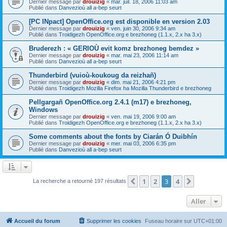
Dernier message par
drouizig
«
mar. juil. 18, 2006 11:03 am
Publié dans
Danvezioù all a-bep seurt
[PC INpact] OpenOffice.org est disponible en version 2.03
Dernier message par
drouizig
«
ven. juin 30, 2006 9:34 am
Publié dans
Troidigezh OpenOffice.org e brezhoneg (1.1.x, 2.x ha 3.x)
Bruderezh : « GERIOÙ evit komz brezhoneg bemdez »
Dernier message par
drouizig
«
mar. mai 23, 2006 11:14 am
Publié dans
Danvezioù all a-bep seurt
Thunderbird (vuioù-koukoug da reizhañ)
Dernier message par
drouizig
«
dim. mai 21, 2006 4:21 pm
Publié dans
Troidigezh Mozilla Firefox ha Mozilla Thunderbird e brezhoneg
Pellgargañ OpenOffice.org 2.4.1 (m17) e brezhoneg,
Windows
Dernier message par
drouizig
«
ven. mai 19, 2006 9:00 am
Publié dans
Troidigezh OpenOffice.org e brezhoneg (1.1.x, 2.x ha 3.x)
Some comments about the fonts by Ciarán Ó Duibhín
Dernier message par
drouizig
«
mer. mai 03, 2006 6:35 pm
Publié dans
Danvezioù all a-bep seurt
1
2
3
4
Précédent
Suivant
La recherche a retourné 197 résultats
Aller
Accueil du forum
Supprimer les cookies
Fuseau horaire sur
UTC+01:00