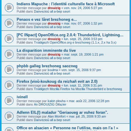
Indiens Mapuche : l'identité culturelle face à Microsoft
Dernier message par
drouizig
«
ven. nov. 24, 2006 5:27 pm
Publié dans
Danvezioù all a-bep seurt
Penaos e vez lâret brezhoneg e...
Dernier message par
drouizig
«
mar. nov. 07, 2006 1:32 pm
Publié dans
Danvezioù all a-bep seurt
[PC INpact] OpenOffice.org 2.0.4: Thunderbird, Lightning...
Dernier message par
drouizig
«
lun. sept. 25, 2006 3:53 pm
Publié dans
Troidigezh OpenOffice.org e brezhoneg (1.1.x, 2.x ha 3.x)
La disparition imminente du live
Dernier message par
drouizig
«
mar. sept. 19, 2006 1:21 pm
Publié dans
Danvezioù all a-bep seurt
phpbb galleg brezhoneg saozneg
Dernier message par
koulma
«
ven. sept. 15, 2006 9:37 pm
Publié dans
Danvezioù all a-bep seurt
Firefox (vioù-koukoug da reizhañ evit an 2.0)
Dernier message par
drouizig
«
lun. sept. 11, 2006 3:31 pm
Publié dans
Troidigezh Mozilla Firefox ha Mozilla Thunderbird e brezhoneg
ivinell
Dernier message par
kalon plouha
«
mar. août 22, 2006 12:28 pm
Publié dans
An DROUIZIG Difazier
Adlenn EIL(!) maladur "Geriaoueg ar vuhez foran".
Dernier message par
Alan Monfort
«
mar. juil. 25, 2006 9:33 am
Publié dans
Danvezioù all a-bep seurt
Office en alsacien « Personne ne l'utilise, mais on l'a ! »