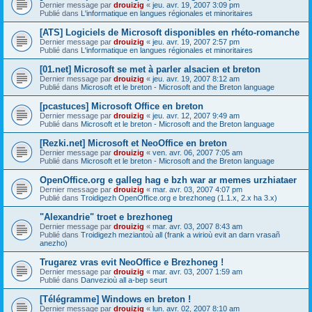
Dernier message par
drouizig
«
jeu. avr. 19, 2007 3:09 pm
Publié dans
L'informatique en langues régionales et minoritaires
[ATS] Logiciels de Microsoft disponibles en rhéto-romanche
Dernier message par
drouizig
«
jeu. avr. 19, 2007 2:57 pm
Publié dans
L'informatique en langues régionales et minoritaires
[01.net] Microsoft se met à parler alsacien et breton
Dernier message par
drouizig
«
jeu. avr. 19, 2007 8:12 am
Publié dans
Microsoft et le breton - Microsoft and the Breton language
[pcastuces] Microsoft Office en breton
Dernier message par
drouizig
«
jeu. avr. 12, 2007 9:49 am
Publié dans
Microsoft et le breton - Microsoft and the Breton language
[Rezki.net] Microsoft et NeoOffice en breton
Dernier message par
drouizig
«
ven. avr. 06, 2007 7:05 am
Publié dans
Microsoft et le breton - Microsoft and the Breton language
OpenOffice.org e galleg hag e bzh war ar memes urzhiataer
Dernier message par
drouizig
«
mar. avr. 03, 2007 4:07 pm
Publié dans
Troidigezh OpenOffice.org e brezhoneg (1.1.x, 2.x ha 3.x)
"Alexandrie" troet e brezhoneg
Dernier message par
drouizig
«
mar. avr. 03, 2007 8:43 am
Publié dans
Troidigezh meziantoù all (frank a wirioù evit an darn vrasañ
anezho)
Trugarez vras evit NeoOffice e Brezhoneg !
Dernier message par
drouizig
«
mar. avr. 03, 2007 1:59 am
Publié dans
Danvezioù all a-bep seurt
[Télégramme] Windows en breton !
Dernier message par
drouizig
«
lun. avr. 02, 2007 8:10 am