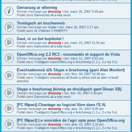
Geriaoueg ar stlenneg
Dernier message par
drouizig
«
lun. mars 26, 2007 5:45 pm
Publié dans
Danvezioù all a-bep seurt
Troidigezh an touchennoù
Dernier message par
Giulia
«
lun. mars 26, 2007 2:17 am
Publié dans
Ar c'hlavier C'HWERTY
Gast, ni zo bet kopikolet !
Dernier message par
drouizig
«
jeu. mars 15, 2007 11:34 am
Publié dans
Danvezioù all a-bep seurt
OpenOffice.org 2.2 RC3 : nouveautés et support de Vista
Dernier message par
drouizig
«
lun. mars 12, 2007 5:42 pm
Publié dans
Troidigezh OpenOffice.org e brezhoneg (1.1.x, 2.x ha 3.x)
Evezhiadennoù d/b Skype e brezhoneg (gant Alan Monfort)
Dernier message par
drouizig
«
ven. févr. 09, 2007 10:28 am
Publié dans
Troidigezh meziantoù all (frank a wirioù evit an darn vrasañ
anezho)
Skype e brezhoneg (kinnig an droidigezh gant Diwan SB)
Dernier message par
drouizig
«
lun. févr. 05, 2007 5:30 pm
Publié dans
Danvezioù all a-bep seurt
[PC INpact] Chantage au logiciel libre dans l'E.N.
Dernier message par
drouizig
«
mar. janv. 16, 2007 8:28 am
Publié dans
Troidigezh OpenOffice.org e brezhoneg (1.1.x, 2.x ha 3.x)
[PC INpact] Le ministère de l'agri opte pour OpenOffice.org
Dernier message par
drouizig
«
ven. janv. 12, 2007 2:10 pm
Publié dans
Troidigezh OpenOffice.org e brezhoneg (1.1.x, 2.x ha 3.x)