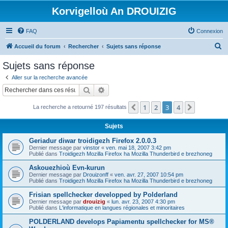
Korvigelloù An DROUIZIG
FAQ
Connexion
R
Accueil du forum
Rechercher
Sujets sans réponse
e
Sujets sans réponse
c
Aller sur la recherche avancée
h
Rechercher
Recherche avancée
e
1
2
3
4
Précédent
Suivant
La recherche a retourné 197 résultats
r
c
Sujets
h
Geriadur diwar troidigezh Firefox 2.0.0.3
e
Dernier message par
vinstor
«
ven. mai 18, 2007 3:42 pm
Publié dans
Troidigezh Mozilla Firefox ha Mozilla Thunderbird e brezhoneg
r
Askouezhioù Evn-kurun
Dernier message par
Drouizonff
«
ven. avr. 27, 2007 10:54 pm
Publié dans
Troidigezh Mozilla Firefox ha Mozilla Thunderbird e brezhoneg
Frisian spellchecker developped by Polderland
Dernier message par
drouizig
«
lun. avr. 23, 2007 4:30 pm
Publié dans
L'informatique en langues régionales et minoritaires
POLDERLAND develops Papiamentu spellchecker for MS®