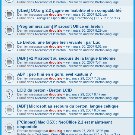
Publié dans
Microsoft et le breton - Microsoft and the Breton language
[01net] OO.org 2.2 gagne en lisibilité et en compatibilité
Dernier message par
drouizig
«
ven. mars 30, 2007 8:31 pm
Publié dans
Troidigezh OpenOffice.org e brezhoneg (1.1.x, 2.x ha 3.x)
[Programmez.com] Microsoft Office en breton
Dernier message par
drouizig
«
ven. mars 30, 2007 8:29 pm
Publié dans
Microsoft et le breton - Microsoft and the Breton language
Le Breton, une langue bien vivante ! par Luc
Dernier message par
drouizig
«
ven. mars 30, 2007 8:01 am
Publié dans
Microsoft et le breton - Microsoft and the Breton language
[ABP] v2 Microsoft au secours de la langue bretonne
Dernier message par
drouizig
«
ven. mars 30, 2007 7:44 am
Publié dans
Microsoft et le breton - Microsoft and the Breton language
ABP : pep hini en e gorn, evel kustum ?
Dernier message par
drouizig
«
jeu. mars 29, 2007 7:32 pm
Publié dans
Microsoft et le breton - Microsoft and the Breton language
LCID du breton - Breton LCID
Dernier message par
drouizig
«
jeu. mars 29, 2007 8:47 am
Publié dans
Microsoft et le breton - Microsoft and the Breton language
[ABP] Microsoft au secours du breton, langue celtique
Dernier message par
drouizig
«
jeu. mars 29, 2007 8:37 am
Publié dans
Microsoft et le breton - Microsoft and the Breton language
[PCinpact] Mac OSX : NeoOffice 2.1 est maintenant
disponible
Dernier message par
drouizig
«
mar. mars 27, 2007 12:06 pm
Publié dans
Troidigezh OpenOffice.org e brezhoneg (1.1.x, 2.x ha 3.x)