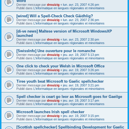
Word
Dernier message par
drouizig
«
lun. avr. 23, 2007 4:26 pm
Publié dans
L'informatique en langues régionales et minoritaires
[wired] Will a Spell-Check Check Gàidhlig?
Dernier message par
drouizig
«
lun. avr. 23, 2007 2:36 pm
Publié dans
L'informatique en langues régionales et minoritaires
[di-ve news] Maltese version of Microsoft WindowsXP
launched
Dernier message par
drouizig
«
lun. avr. 23, 2007 2:30 pm
Publié dans
L'informatique en langues régionales et minoritaires
[SwissInfo] Une ouverture pour le romanche
Dernier message par
drouizig
«
jeu. avr. 19, 2007 5:13 pm
Publié dans
L'informatique en langues régionales et minoritaires
One click to check your Welsh in Microsoft Office
Dernier message par
drouizig
«
jeu. avr. 19, 2007 3:26 pm
Publié dans
L'informatique en langues régionales et minoritaires
Tiree youth beat Microsoft to Gaelic spellchecker
Dernier message par
drouizig
«
jeu. avr. 19, 2007 3:21 pm
Publié dans
L'informatique en langues régionales et minoritaires
Spell checker is ceart go leor as Microsoft goes for Gaeilge
Dernier message par
drouizig
«
jeu. avr. 19, 2007 3:17 pm
Publié dans
L'informatique en langues régionales et minoritaires
Microsoft launches Irish spell checker
Dernier message par
drouizig
«
jeu. avr. 19, 2007 3:15 pm
Publié dans
L'informatique en langues régionales et minoritaires
[Scottish spellchecker] Spellbinding Development for Gaelic