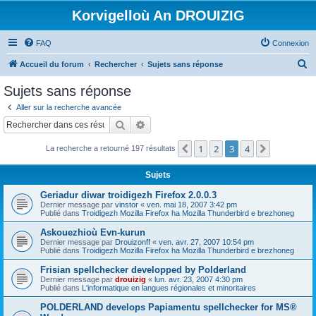
Korvigelloù An DROUIZIG
FAQ
Connexion
R
Accueil du forum
Rechercher
Sujets sans réponse
e
Sujets sans réponse
c
Aller sur la recherche avancée
h
Rechercher
Recherche avancée
e
1
2
3
4
Précédent
Suivant
La recherche a retourné 197 résultats
r
c
Sujets
h
Geriadur diwar troidigezh Firefox 2.0.0.3
e
Dernier message par
vinstor
«
ven. mai 18, 2007 3:42 pm
Publié dans
Troidigezh Mozilla Firefox ha Mozilla Thunderbird e brezhoneg
r
Askouezhioù Evn-kurun
Dernier message par
Drouizonff
«
ven. avr. 27, 2007 10:54 pm
Publié dans
Troidigezh Mozilla Firefox ha Mozilla Thunderbird e brezhoneg
Frisian spellchecker developped by Polderland
Dernier message par
drouizig
«
lun. avr. 23, 2007 4:30 pm
Publié dans
L'informatique en langues régionales et minoritaires
POLDERLAND develops Papiamentu spellchecker for MS®