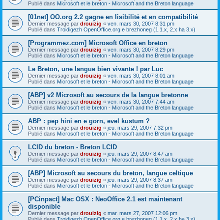
Publié dans
Microsoft et le breton - Microsoft and the Breton language
[01net] OO.org 2.2 gagne en lisibilité et en compatibilité
Dernier message par
drouizig
«
ven. mars 30, 2007 8:31 pm
Publié dans
Troidigezh OpenOffice.org e brezhoneg (1.1.x, 2.x ha 3.x)
[Programmez.com] Microsoft Office en breton
Dernier message par
drouizig
«
ven. mars 30, 2007 8:29 pm
Publié dans
Microsoft et le breton - Microsoft and the Breton language
Le Breton, une langue bien vivante ! par Luc
Dernier message par
drouizig
«
ven. mars 30, 2007 8:01 am
Publié dans
Microsoft et le breton - Microsoft and the Breton language
[ABP] v2 Microsoft au secours de la langue bretonne
Dernier message par
drouizig
«
ven. mars 30, 2007 7:44 am
Publié dans
Microsoft et le breton - Microsoft and the Breton language
ABP : pep hini en e gorn, evel kustum ?
Dernier message par
drouizig
«
jeu. mars 29, 2007 7:32 pm
Publié dans
Microsoft et le breton - Microsoft and the Breton language
LCID du breton - Breton LCID
Dernier message par
drouizig
«
jeu. mars 29, 2007 8:47 am
Publié dans
Microsoft et le breton - Microsoft and the Breton language
[ABP] Microsoft au secours du breton, langue celtique
Dernier message par
drouizig
«
jeu. mars 29, 2007 8:37 am
Publié dans
Microsoft et le breton - Microsoft and the Breton language
[PCinpact] Mac OSX : NeoOffice 2.1 est maintenant
disponible
Dernier message par
drouizig
«
mar. mars 27, 2007 12:06 pm
Publié dans
Troidigezh OpenOffice.org e brezhoneg (1.1.x, 2.x ha 3.x)