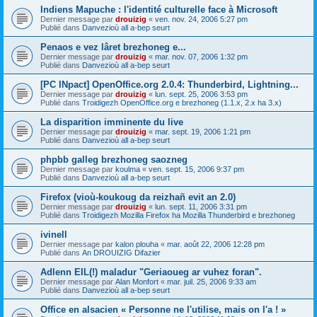
Indiens Mapuche : l'identité culturelle face à Microsoft
Dernier message par
drouizig
«
ven. nov. 24, 2006 5:27 pm
Publié dans
Danvezioù all a-bep seurt
Penaos e vez lâret brezhoneg e...
Dernier message par
drouizig
«
mar. nov. 07, 2006 1:32 pm
Publié dans
Danvezioù all a-bep seurt
[PC INpact] OpenOffice.org 2.0.4: Thunderbird, Lightning...
Dernier message par
drouizig
«
lun. sept. 25, 2006 3:53 pm
Publié dans
Troidigezh OpenOffice.org e brezhoneg (1.1.x, 2.x ha 3.x)
La disparition imminente du live
Dernier message par
drouizig
«
mar. sept. 19, 2006 1:21 pm
Publié dans
Danvezioù all a-bep seurt
phpbb galleg brezhoneg saozneg
Dernier message par
koulma
«
ven. sept. 15, 2006 9:37 pm
Publié dans
Danvezioù all a-bep seurt
Firefox (vioù-koukoug da reizhañ evit an 2.0)
Dernier message par
drouizig
«
lun. sept. 11, 2006 3:31 pm
Publié dans
Troidigezh Mozilla Firefox ha Mozilla Thunderbird e brezhoneg
ivinell
Dernier message par
kalon plouha
«
mar. août 22, 2006 12:28 pm
Publié dans
An DROUIZIG Difazier
Adlenn EIL(!) maladur "Geriaoueg ar vuhez foran".
Dernier message par
Alan Monfort
«
mar. juil. 25, 2006 9:33 am
Publié dans
Danvezioù all a-bep seurt
Office en alsacien « Personne ne l'utilise, mais on l'a ! »