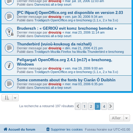
Dernier message par
drouizig
«
mar. juil. 18, 2006 11:03 am
Publié dans
Danvezioù all a-bep seurt
[PC INpact] OpenOffice.org est disponible en version 2.03
Dernier message par
drouizig
«
ven. juin 30, 2006 9:34 am
Publié dans
Troidigezh OpenOffice.org e brezhoneg (1.1.x, 2.x ha 3.x)
Bruderezh : « GERIOÙ evit komz brezhoneg bemdez »
Dernier message par
drouizig
«
mar. mai 23, 2006 11:14 am
Publié dans
Danvezioù all a-bep seurt
Thunderbird (vuioù-koukoug da reizhañ)
Dernier message par
drouizig
«
dim. mai 21, 2006 4:21 pm
Publié dans
Troidigezh Mozilla Firefox ha Mozilla Thunderbird e brezhoneg
Pellgargañ OpenOffice.org 2.4.1 (m17) e brezhoneg,
Windows
Dernier message par
drouizig
«
ven. mai 19, 2006 9:00 am
Publié dans
Troidigezh OpenOffice.org e brezhoneg (1.1.x, 2.x ha 3.x)
Some comments about the fonts by Ciarán Ó Duibhín
Dernier message par
drouizig
«
mer. mai 03, 2006 6:35 pm
Publié dans
Danvezioù all a-bep seurt
1
2
3
4
Précédent
Suivant
La recherche a retourné 197 résultats
Aller
Accueil du forum
Supprimer les cookies
Fuseau horaire sur
UTC+01:00