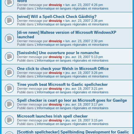
Word
Dernier message par
drouizig
«
lun. avr. 23, 2007 4:26 pm
Publié dans
L'informatique en langues régionales et minoritaires
[wired] Will a Spell-Check Check Gàidhlig?
Dernier message par
drouizig
«
lun. avr. 23, 2007 2:36 pm
Publié dans
L'informatique en langues régionales et minoritaires
[di-ve news] Maltese version of Microsoft WindowsXP
launched
Dernier message par
drouizig
«
lun. avr. 23, 2007 2:30 pm
Publié dans
L'informatique en langues régionales et minoritaires
[SwissInfo] Une ouverture pour le romanche
Dernier message par
drouizig
«
jeu. avr. 19, 2007 5:13 pm
Publié dans
L'informatique en langues régionales et minoritaires
One click to check your Welsh in Microsoft Office
Dernier message par
drouizig
«
jeu. avr. 19, 2007 3:26 pm
Publié dans
L'informatique en langues régionales et minoritaires
Tiree youth beat Microsoft to Gaelic spellchecker
Dernier message par
drouizig
«
jeu. avr. 19, 2007 3:21 pm
Publié dans
L'informatique en langues régionales et minoritaires
Spell checker is ceart go leor as Microsoft goes for Gaeilge
Dernier message par
drouizig
«
jeu. avr. 19, 2007 3:17 pm
Publié dans
L'informatique en langues régionales et minoritaires
Microsoft launches Irish spell checker
Dernier message par
drouizig
«
jeu. avr. 19, 2007 3:15 pm
Publié dans
L'informatique en langues régionales et minoritaires
[Scottish spellchecker] Spellbinding Development for Gaelic