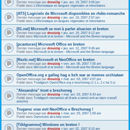
Dernier message par
drouizig
«
jeu. avr. 19, 2007 3:09 pm
Publié dans
L'informatique en langues régionales et minoritaires
[ATS] Logiciels de Microsoft disponibles en rhéto-romanche
Dernier message par
drouizig
«
jeu. avr. 19, 2007 2:57 pm
Publié dans
L'informatique en langues régionales et minoritaires
[01.net] Microsoft se met à parler alsacien et breton
Dernier message par
drouizig
«
jeu. avr. 19, 2007 8:12 am
Publié dans
Microsoft et le breton - Microsoft and the Breton language
[pcastuces] Microsoft Office en breton
Dernier message par
drouizig
«
jeu. avr. 12, 2007 9:49 am
Publié dans
Microsoft et le breton - Microsoft and the Breton language
[Rezki.net] Microsoft et NeoOffice en breton
Dernier message par
drouizig
«
ven. avr. 06, 2007 7:05 am
Publié dans
Microsoft et le breton - Microsoft and the Breton language
OpenOffice.org e galleg hag e bzh war ar memes urzhiataer
Dernier message par
drouizig
«
mar. avr. 03, 2007 4:07 pm
Publié dans
Troidigezh OpenOffice.org e brezhoneg (1.1.x, 2.x ha 3.x)
"Alexandrie" troet e brezhoneg
Dernier message par
drouizig
«
mar. avr. 03, 2007 8:43 am
Publié dans
Troidigezh meziantoù all (frank a wirioù evit an darn vrasañ
anezho)
Trugarez vras evit NeoOffice e Brezhoneg !
Dernier message par
drouizig
«
mar. avr. 03, 2007 1:59 am
Publié dans
Danvezioù all a-bep seurt
[Télégramme] Windows en breton !
Dernier message par
drouizig
«
lun. avr. 02, 2007 8:10 am