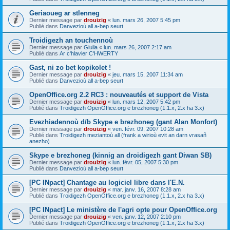
Geriaoueg ar stlenneg
Dernier message par
drouizig
«
lun. mars 26, 2007 5:45 pm
Publié dans
Danvezioù all a-bep seurt
Troidigezh an touchennoù
Dernier message par
Giulia
«
lun. mars 26, 2007 2:17 am
Publié dans
Ar c'hlavier C'HWERTY
Gast, ni zo bet kopikolet !
Dernier message par
drouizig
«
jeu. mars 15, 2007 11:34 am
Publié dans
Danvezioù all a-bep seurt
OpenOffice.org 2.2 RC3 : nouveautés et support de Vista
Dernier message par
drouizig
«
lun. mars 12, 2007 5:42 pm
Publié dans
Troidigezh OpenOffice.org e brezhoneg (1.1.x, 2.x ha 3.x)
Evezhiadennoù d/b Skype e brezhoneg (gant Alan Monfort)
Dernier message par
drouizig
«
ven. févr. 09, 2007 10:28 am
Publié dans
Troidigezh meziantoù all (frank a wirioù evit an darn vrasañ
anezho)
Skype e brezhoneg (kinnig an droidigezh gant Diwan SB)
Dernier message par
drouizig
«
lun. févr. 05, 2007 5:30 pm
Publié dans
Danvezioù all a-bep seurt
[PC INpact] Chantage au logiciel libre dans l'E.N.
Dernier message par
drouizig
«
mar. janv. 16, 2007 8:28 am
Publié dans
Troidigezh OpenOffice.org e brezhoneg (1.1.x, 2.x ha 3.x)
[PC INpact] Le ministère de l'agri opte pour OpenOffice.org
Dernier message par
drouizig
«
ven. janv. 12, 2007 2:10 pm
Publié dans
Troidigezh OpenOffice.org e brezhoneg (1.1.x, 2.x ha 3.x)