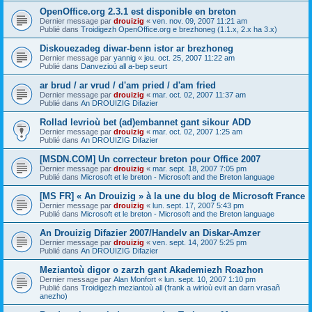
OpenOffice.org 2.3.1 est disponible en breton
Dernier message par
drouizig
«
ven. nov. 09, 2007 11:21 am
Publié dans
Troidigezh OpenOffice.org e brezhoneg (1.1.x, 2.x ha 3.x)
Diskouezadeg diwar-benn istor ar brezhoneg
Dernier message par
yannig
«
jeu. oct. 25, 2007 11:22 am
Publié dans
Danvezioù all a-bep seurt
ar brud / ar vrud / d'am pried / d'am fried
Dernier message par
drouizig
«
mar. oct. 02, 2007 11:37 am
Publié dans
An DROUIZIG Difazier
Rollad levrioù bet (ad)embannet gant sikour ADD
Dernier message par
drouizig
«
mar. oct. 02, 2007 1:25 am
Publié dans
An DROUIZIG Difazier
[MSDN.COM] Un correcteur breton pour Office 2007
Dernier message par
drouizig
«
mar. sept. 18, 2007 7:05 pm
Publié dans
Microsoft et le breton - Microsoft and the Breton language
[MS FR] « An Drouizig » à la une du blog de Microsoft France
Dernier message par
drouizig
«
lun. sept. 17, 2007 5:43 pm
Publié dans
Microsoft et le breton - Microsoft and the Breton language
An Drouizig Difazier 2007/Handelv an Diskar-Amzer
Dernier message par
drouizig
«
ven. sept. 14, 2007 5:25 pm
Publié dans
An DROUIZIG Difazier
Meziantoù digor o zarzh gant Akademiezh Roazhon
Dernier message par
Alan Monfort
«
lun. sept. 10, 2007 1:10 pm
Publié dans
Troidigezh meziantoù all (frank a wirioù evit an darn vrasañ
anezho)