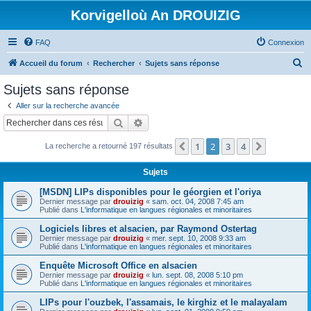
Korvigelloù An DROUIZIG
FAQ
Connexion
R
Accueil du forum
Rechercher
Sujets sans réponse
e
Sujets sans réponse
c
Aller sur la recherche avancée
h
Rechercher
Recherche avancée
e
1
2
3
4
Précédent
Suivant
La recherche a retourné 197 résultats
r
c
Sujets
h
[MSDN] LIPs disponibles pour le géorgien et l'oriya
e
Dernier message par
drouizig
«
sam. oct. 04, 2008 7:45 am
Publié dans
L'informatique en langues régionales et minoritaires
r
Logiciels libres et alsacien, par Raymond Ostertag
Dernier message par
drouizig
«
mer. sept. 10, 2008 9:33 am
Publié dans
L'informatique en langues régionales et minoritaires
Enquête Microsoft Office en alsacien
Dernier message par
drouizig
«
lun. sept. 08, 2008 5:10 pm
Publié dans
L'informatique en langues régionales et minoritaires
LIPs pour l'ouzbek, l'assamais, le kirghiz et le malayalam