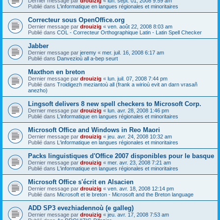
Dernier message par
drouizig
«
lun. sept. 01, 2008 9:59 am
Publié dans
L'informatique en langues régionales et minoritaires
Correcteur sous OpenOffice.org
Dernier message par
drouizig
«
ven. août 22, 2008 8:03 am
Publié dans
COL - Correcteur Orthographique Latin - Latin Spell Checker
Jabber
Dernier message par
jeremy
«
mer. juil. 16, 2008 6:17 am
Publié dans
Danvezioù all a-bep seurt
Maxthon en breton
Dernier message par
drouizig
«
lun. juil. 07, 2008 7:44 pm
Publié dans
Troidigezh meziantoù all (frank a wirioù evit an darn vrasañ
anezho)
Lingsoft delivers 8 new spell checkers to Microsoft Corp.
Dernier message par
drouizig
«
lun. avr. 28, 2008 1:46 pm
Publié dans
L'informatique en langues régionales et minoritaires
Microsoft Office and Windows in Reo Maori
Dernier message par
drouizig
«
jeu. avr. 24, 2008 10:32 am
Publié dans
L'informatique en langues régionales et minoritaires
Packs linguistiques d'Office 2007 disponibles pour le basque
Dernier message par
drouizig
«
mer. avr. 23, 2008 7:21 am
Publié dans
L'informatique en langues régionales et minoritaires
Microsoft Office s'écrit en Alsacien
Dernier message par
drouizig
«
ven. avr. 18, 2008 12:14 pm
Publié dans
Microsoft et le breton - Microsoft and the Breton language
ADD SP3 evezhiadennoù (e galleg)
Dernier message par
drouizig
«
jeu. avr. 17, 2008 7:53 am