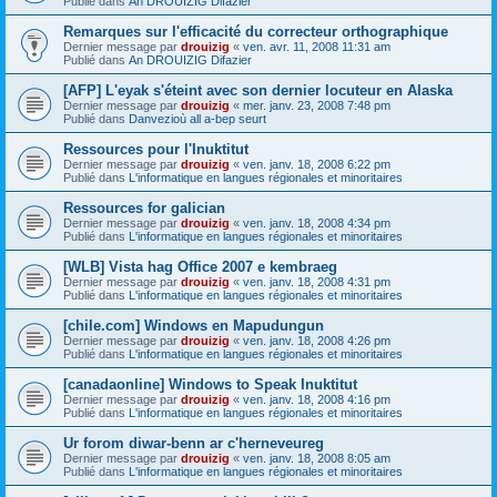
Publié dans
An DROUIZIG Difazier
Remarques sur l'efficacité du correcteur orthographique
Dernier message par
drouizig
«
ven. avr. 11, 2008 11:31 am
Publié dans
An DROUIZIG Difazier
[AFP] L'eyak s'éteint avec son dernier locuteur en Alaska
Dernier message par
drouizig
«
mer. janv. 23, 2008 7:48 pm
Publié dans
Danvezioù all a-bep seurt
Ressources pour l'Inuktitut
Dernier message par
drouizig
«
ven. janv. 18, 2008 6:22 pm
Publié dans
L'informatique en langues régionales et minoritaires
Ressources for galician
Dernier message par
drouizig
«
ven. janv. 18, 2008 4:34 pm
Publié dans
L'informatique en langues régionales et minoritaires
[WLB] Vista hag Office 2007 e kembraeg
Dernier message par
drouizig
«
ven. janv. 18, 2008 4:31 pm
Publié dans
L'informatique en langues régionales et minoritaires
[chile.com] Windows en Mapudungun
Dernier message par
drouizig
«
ven. janv. 18, 2008 4:26 pm
Publié dans
L'informatique en langues régionales et minoritaires
[canadaonline] Windows to Speak Inuktitut
Dernier message par
drouizig
«
ven. janv. 18, 2008 4:16 pm
Publié dans
L'informatique en langues régionales et minoritaires
Ur forom diwar-benn ar c'herneveureg
Dernier message par
drouizig
«
ven. janv. 18, 2008 8:05 am
Publié dans
L'informatique en langues régionales et minoritaires