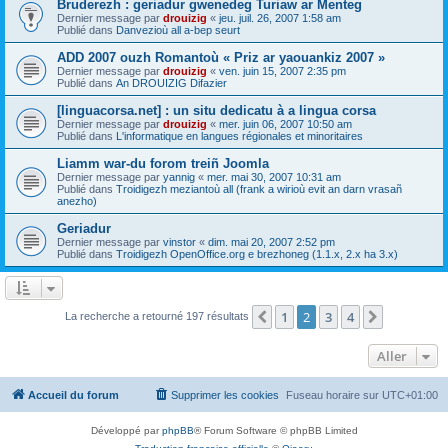
Bruderezh : geriadur gwenedeg Turiaw ar Menteg
Dernier message par
drouizig
«
jeu. juil. 26, 2007 1:58 am
Publié dans
Danvezioù all a-bep seurt
ADD 2007 ouzh Romantoù « Priz ar yaouankiz 2007 »
Dernier message par
drouizig
«
ven. juin 15, 2007 2:35 pm
Publié dans
An DROUIZIG Difazier
[linguacorsa.net] : un situ dedicatu à a lingua corsa
Dernier message par
drouizig
«
mer. juin 06, 2007 10:50 am
Publié dans
L'informatique en langues régionales et minoritaires
Liamm war-du forom treiñ Joomla
Dernier message par
yannig
«
mer. mai 30, 2007 10:31 am
Publié dans
Troidigezh meziantoù all (frank a wirioù evit an darn vrasañ
anezho)
Geriadur
Dernier message par
vinstor
«
dim. mai 20, 2007 2:52 pm
Publié dans
Troidigezh OpenOffice.org e brezhoneg (1.1.x, 2.x ha 3.x)
1
2
3
4
Précédent
Suivant
La recherche a retourné 197 résultats
Aller
Accueil du forum
Supprimer les cookies
Fuseau horaire sur
UTC+01:00
Développé par
phpBB
® Forum Software © phpBB Limited