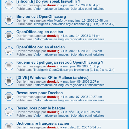
[silicon.fr] Do you speak kiswahili ?
Dernier message par
drouizig
«
jeu. janv. 17, 2008 6:54 pm
Publié dans
L'informatique en langues régionales et minoritaires
Binvioù evit OpenOffice.org
Dernier message par
Alan Monfort
«
mer. janv. 16, 2008 10:48 pm
Publié dans
Troidigezh OpenOffice.org e brezhoneg (1.1.x, 2.x ha 3.x)
OpenOffice.org en occitan
Dernier message par
drouizig
«
lun. janv. 14, 2008 3:44 pm
Publié dans
L'informatique en langues régionales et minoritaires
OpenOffice.org en alsacien
Dernier message par
drouizig
«
lun. janv. 14, 2008 10:24 am
Publié dans
L'informatique en langues régionales et minoritaires
Kudenn evit pellgargañ restroù OpenOffice.org ?
Dernier message par
drouizig
«
mer. janv. 09, 2008 1:08 pm
Publié dans
Troidigezh OpenOffice.org e brezhoneg (1.1.x, 2.x ha 3.x)
[DI-VE] Windows XP in Maltese (archive)
Dernier message par
drouizig
«
mar. janv. 08, 2008 2:07 pm
Publié dans
L'informatique en langues régionales et minoritaires
Ressources pour l'occitan
Dernier message par
drouizig
«
lun. janv. 07, 2008 10:27 am
Publié dans
L'informatique en langues régionales et minoritaires
Ressources pour le basque
Dernier message par
drouizig
«
lun. déc. 31, 2007 6:35 pm
Publié dans
L'informatique en langues régionales et minoritaires
Dictionnaire français-alsacien
Dernier message par
drouizig
«
ven. déc. 28, 2007 5:34 pm