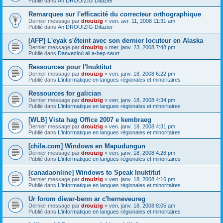
Publié dans
An DROUIZIG Difazier
Remarques sur l'efficacité du correcteur orthographique
Dernier message par
drouizig
«
ven. avr. 11, 2008 11:31 am
Publié dans
An DROUIZIG Difazier
[AFP] L'eyak s'éteint avec son dernier locuteur en Alaska
Dernier message par
drouizig
«
mer. janv. 23, 2008 7:48 pm
Publié dans
Danvezioù all a-bep seurt
Ressources pour l'Inuktitut
Dernier message par
drouizig
«
ven. janv. 18, 2008 6:22 pm
Publié dans
L'informatique en langues régionales et minoritaires
Ressources for galician
Dernier message par
drouizig
«
ven. janv. 18, 2008 4:34 pm
Publié dans
L'informatique en langues régionales et minoritaires
[WLB] Vista hag Office 2007 e kembraeg
Dernier message par
drouizig
«
ven. janv. 18, 2008 4:31 pm
Publié dans
L'informatique en langues régionales et minoritaires
[chile.com] Windows en Mapudungun
Dernier message par
drouizig
«
ven. janv. 18, 2008 4:26 pm
Publié dans
L'informatique en langues régionales et minoritaires
[canadaonline] Windows to Speak Inuktitut
Dernier message par
drouizig
«
ven. janv. 18, 2008 4:16 pm
Publié dans
L'informatique en langues régionales et minoritaires
Ur forom diwar-benn ar c'herneveureg
Dernier message par
drouizig
«
ven. janv. 18, 2008 8:05 am
Publié dans
L'informatique en langues régionales et minoritaires