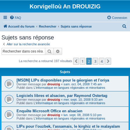
Korvigelloù An DROUIZIG
FAQ
Connexion
R
Accueil du forum
Rechercher
Sujets sans réponse
e
Sujets sans réponse
c
Aller sur la recherche avancée
h
Rechercher
Recherche avancée
e
1
2
3
4
Précédent
Suivant
La recherche a retourné 197 résultats
r
c
Sujets
h
[MSDN] LIPs disponibles pour le géorgien et l'oriya
e
Dernier message par
drouizig
«
sam. oct. 04, 2008 7:45 am
Publié dans
L'informatique en langues régionales et minoritaires
r
Logiciels libres et alsacien, par Raymond Ostertag
Dernier message par
drouizig
«
mer. sept. 10, 2008 9:33 am
Publié dans
L'informatique en langues régionales et minoritaires
Enquête Microsoft Office en alsacien
Dernier message par
drouizig
«
lun. sept. 08, 2008 5:10 pm
Publié dans
L'informatique en langues régionales et minoritaires
LIPs pour l'ouzbek, l'assamais, le kirghiz et le malayalam