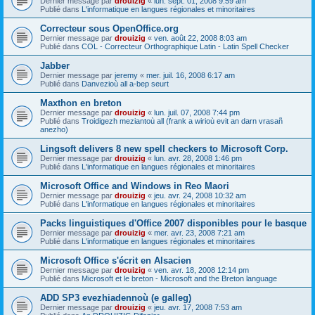
Dernier message par
drouizig
«
lun. sept. 01, 2008 9:59 am
Publié dans
L'informatique en langues régionales et minoritaires
Correcteur sous OpenOffice.org
Dernier message par
drouizig
«
ven. août 22, 2008 8:03 am
Publié dans
COL - Correcteur Orthographique Latin - Latin Spell Checker
Jabber
Dernier message par
jeremy
«
mer. juil. 16, 2008 6:17 am
Publié dans
Danvezioù all a-bep seurt
Maxthon en breton
Dernier message par
drouizig
«
lun. juil. 07, 2008 7:44 pm
Publié dans
Troidigezh meziantoù all (frank a wirioù evit an darn vrasañ
anezho)
Lingsoft delivers 8 new spell checkers to Microsoft Corp.
Dernier message par
drouizig
«
lun. avr. 28, 2008 1:46 pm
Publié dans
L'informatique en langues régionales et minoritaires
Microsoft Office and Windows in Reo Maori
Dernier message par
drouizig
«
jeu. avr. 24, 2008 10:32 am
Publié dans
L'informatique en langues régionales et minoritaires
Packs linguistiques d'Office 2007 disponibles pour le basque
Dernier message par
drouizig
«
mer. avr. 23, 2008 7:21 am
Publié dans
L'informatique en langues régionales et minoritaires
Microsoft Office s'écrit en Alsacien
Dernier message par
drouizig
«
ven. avr. 18, 2008 12:14 pm
Publié dans
Microsoft et le breton - Microsoft and the Breton language
ADD SP3 evezhiadennoù (e galleg)
Dernier message par
drouizig
«
jeu. avr. 17, 2008 7:53 am