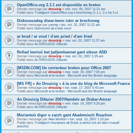
OpenOffice.org 2.3.1 est disponible en breton
Dernier message par
drouizig
«
ven. nov. 09, 2007 11:21 am
Publié dans
Troidigezh OpenOffice.org e brezhoneg (1.1.x, 2.x ha 3.x)
Diskouezadeg diwar-benn istor ar brezhoneg
Dernier message par
yannig
«
jeu. oct. 25, 2007 11:22 am
Publié dans
Danvezioù all a-bep seurt
ar brud / ar vrud / d'am pried / d'am fried
Dernier message par
drouizig
«
mar. oct. 02, 2007 11:37 am
Publié dans
An DROUIZIG Difazier
Rollad levrioù bet (ad)embannet gant sikour ADD
Dernier message par
drouizig
«
mar. oct. 02, 2007 1:25 am
Publié dans
An DROUIZIG Difazier
[MSDN.COM] Un correcteur breton pour Office 2007
Dernier message par
drouizig
«
mar. sept. 18, 2007 7:05 pm
Publié dans
Microsoft et le breton - Microsoft and the Breton language
[MS FR] « An Drouizig » à la une du blog de Microsoft France
Dernier message par
drouizig
«
lun. sept. 17, 2007 5:43 pm
Publié dans
Microsoft et le breton - Microsoft and the Breton language
An Drouizig Difazier 2007/Handelv an Diskar-Amzer
Dernier message par
drouizig
«
ven. sept. 14, 2007 5:25 pm
Publié dans
An DROUIZIG Difazier
Meziantoù digor o zarzh gant Akademiezh Roazhon
Dernier message par
Alan Monfort
«
lun. sept. 10, 2007 1:10 pm
Publié dans
Troidigezh meziantoù all (frank a wirioù evit an darn vrasañ
anezho)