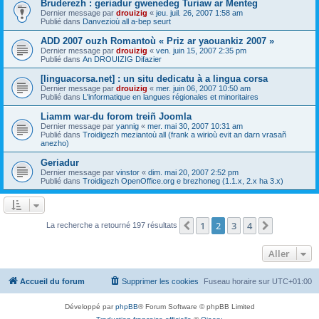
Bruderezh : geriadur gwenedeg Turiaw ar Menteg
Dernier message par
drouizig
«
jeu. juil. 26, 2007 1:58 am
Publié dans
Danvezioù all a-bep seurt
ADD 2007 ouzh Romantoù « Priz ar yaouankiz 2007 »
Dernier message par
drouizig
«
ven. juin 15, 2007 2:35 pm
Publié dans
An DROUIZIG Difazier
[linguacorsa.net] : un situ dedicatu à a lingua corsa
Dernier message par
drouizig
«
mer. juin 06, 2007 10:50 am
Publié dans
L'informatique en langues régionales et minoritaires
Liamm war-du forom treiñ Joomla
Dernier message par
yannig
«
mer. mai 30, 2007 10:31 am
Publié dans
Troidigezh meziantoù all (frank a wirioù evit an darn vrasañ
anezho)
Geriadur
Dernier message par
vinstor
«
dim. mai 20, 2007 2:52 pm
Publié dans
Troidigezh OpenOffice.org e brezhoneg (1.1.x, 2.x ha 3.x)
1
2
3
4
Précédent
Suivant
La recherche a retourné 197 résultats
Aller
Accueil du forum
Supprimer les cookies
Fuseau horaire sur
UTC+01:00
Développé par
phpBB
® Forum Software © phpBB Limited