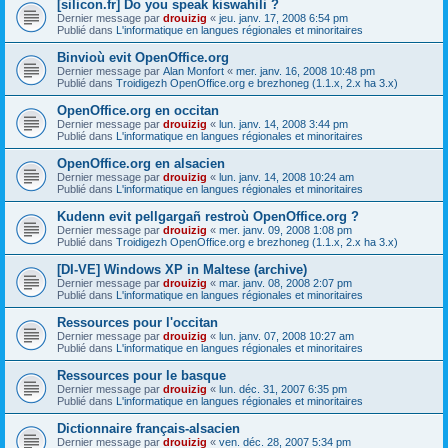
[silicon.fr] Do you speak kiswahili ?
Dernier message par
drouizig
«
jeu. janv. 17, 2008 6:54 pm
Publié dans
L'informatique en langues régionales et minoritaires
Binvioù evit OpenOffice.org
Dernier message par
Alan Monfort
«
mer. janv. 16, 2008 10:48 pm
Publié dans
Troidigezh OpenOffice.org e brezhoneg (1.1.x, 2.x ha 3.x)
OpenOffice.org en occitan
Dernier message par
drouizig
«
lun. janv. 14, 2008 3:44 pm
Publié dans
L'informatique en langues régionales et minoritaires
OpenOffice.org en alsacien
Dernier message par
drouizig
«
lun. janv. 14, 2008 10:24 am
Publié dans
L'informatique en langues régionales et minoritaires
Kudenn evit pellgargañ restroù OpenOffice.org ?
Dernier message par
drouizig
«
mer. janv. 09, 2008 1:08 pm
Publié dans
Troidigezh OpenOffice.org e brezhoneg (1.1.x, 2.x ha 3.x)
[DI-VE] Windows XP in Maltese (archive)
Dernier message par
drouizig
«
mar. janv. 08, 2008 2:07 pm
Publié dans
L'informatique en langues régionales et minoritaires
Ressources pour l'occitan
Dernier message par
drouizig
«
lun. janv. 07, 2008 10:27 am
Publié dans
L'informatique en langues régionales et minoritaires
Ressources pour le basque
Dernier message par
drouizig
«
lun. déc. 31, 2007 6:35 pm
Publié dans
L'informatique en langues régionales et minoritaires
Dictionnaire français-alsacien
Dernier message par
drouizig
«
ven. déc. 28, 2007 5:34 pm