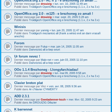
OpenOffice.org 2.0 - RC n°2 - e brezhoneg zo amañ ...
Dernier message par
drouizig
«
lun. oct. 10, 2005 11:49 am
Publié dans
Troidigezh OpenOffice.org e brezhoneg (1.1.x, 2.x ha 3.x)
OpenOffice.org 2.0 - m125 - e brezhoneg zo amañ !
Dernier message par
drouizig
«
mar. sept. 20, 2005 5:28 am
Publié dans
Troidigezh OpenOffice.org e brezhoneg (1.1.x, 2.x ha 3.x)
Winisis
Dernier message par
yannig
«
lun. juin 20, 2005 11:47 am
Publié dans
Troidigezh meziantoù all (frank a wirioù evit an darn vrasañ
anezho)
Forom
Dernier message par
Fulup
«
mar. juin 14, 2005 11:05 am
Publié dans
Danvezioù all a-bep seurt
Ur forum nevez !
Dernier message par
Malo-net
«
ven. juin 03, 2005 11:10 pm
Publié dans
Danvezioù all a-bep seurt
OOo 1.1.4 Brezhoneg - Llongyfarchiadau!
Dernier message par
drouizig
«
lun. mai 09, 2005 9:58 am
Publié dans
Troidigezh OpenOffice.org e brezhoneg (1.1.x, 2.x ha 3.x)
Clavier breton plat
Dernier message par
Vinz
«
ven. avr. 08, 2005 9:36 am
Publié dans
Ar c'hlavier C'HWERTY
ADD 2.3.1
Dernier message par
Gweladenner-kozh
«
mer. févr. 02, 2005 9:23 am
Publié dans
An DROUIZIG Difazier
K barrennet