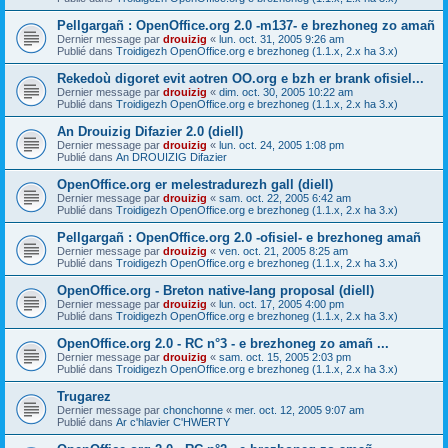
Pellgargañ : OpenOffice.org 2.0 -m137- e brezhoneg zo amañ
Dernier message par
drouizig
«
lun. oct. 31, 2005 9:26 am
Publié dans
Troidigezh OpenOffice.org e brezhoneg (1.1.x, 2.x ha 3.x)
Rekedoù digoret evit aotren OO.org e bzh er brank ofisiel...
Dernier message par
drouizig
«
dim. oct. 30, 2005 10:22 am
Publié dans
Troidigezh OpenOffice.org e brezhoneg (1.1.x, 2.x ha 3.x)
An Drouizig Difazier 2.0 (diell)
Dernier message par
drouizig
«
lun. oct. 24, 2005 1:08 pm
Publié dans
An DROUIZIG Difazier
OpenOffice.org er melestradurezh gall (diell)
Dernier message par
drouizig
«
sam. oct. 22, 2005 6:42 am
Publié dans
Troidigezh OpenOffice.org e brezhoneg (1.1.x, 2.x ha 3.x)
Pellgargañ : OpenOffice.org 2.0 -ofisiel- e brezhoneg amañ
Dernier message par
drouizig
«
ven. oct. 21, 2005 8:25 am
Publié dans
Troidigezh OpenOffice.org e brezhoneg (1.1.x, 2.x ha 3.x)
OpenOffice.org - Breton native-lang proposal (diell)
Dernier message par
drouizig
«
lun. oct. 17, 2005 4:00 pm
Publié dans
Troidigezh OpenOffice.org e brezhoneg (1.1.x, 2.x ha 3.x)
OpenOffice.org 2.0 - RC n°3 - e brezhoneg zo amañ ...
Dernier message par
drouizig
«
sam. oct. 15, 2005 2:03 pm
Publié dans
Troidigezh OpenOffice.org e brezhoneg (1.1.x, 2.x ha 3.x)
Trugarez
Dernier message par
chonchonne
«
mer. oct. 12, 2005 9:07 am
Publié dans
Ar c'hlavier C'HWERTY