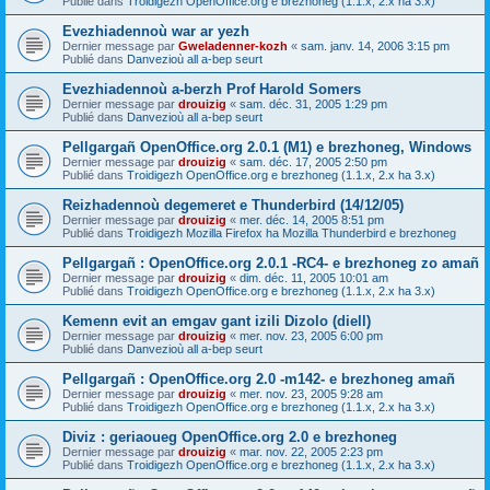
Publié dans
Troidigezh OpenOffice.org e brezhoneg (1.1.x, 2.x ha 3.x)
Evezhiadennoù war ar yezh
Dernier message par
Gweladenner-kozh
«
sam. janv. 14, 2006 3:15 pm
Publié dans
Danvezioù all a-bep seurt
Evezhiadennoù a-berzh Prof Harold Somers
Dernier message par
drouizig
«
sam. déc. 31, 2005 1:29 pm
Publié dans
Danvezioù all a-bep seurt
Pellgargañ OpenOffice.org 2.0.1 (M1) e brezhoneg, Windows
Dernier message par
drouizig
«
sam. déc. 17, 2005 2:50 pm
Publié dans
Troidigezh OpenOffice.org e brezhoneg (1.1.x, 2.x ha 3.x)
Reizhadennoù degemeret e Thunderbird (14/12/05)
Dernier message par
drouizig
«
mer. déc. 14, 2005 8:51 pm
Publié dans
Troidigezh Mozilla Firefox ha Mozilla Thunderbird e brezhoneg
Pellgargañ : OpenOffice.org 2.0.1 -RC4- e brezhoneg zo amañ
Dernier message par
drouizig
«
dim. déc. 11, 2005 10:01 am
Publié dans
Troidigezh OpenOffice.org e brezhoneg (1.1.x, 2.x ha 3.x)
Kemenn evit an emgav gant izili Dizolo (diell)
Dernier message par
drouizig
«
mer. nov. 23, 2005 6:00 pm
Publié dans
Danvezioù all a-bep seurt
Pellgargañ : OpenOffice.org 2.0 -m142- e brezhoneg amañ
Dernier message par
drouizig
«
mer. nov. 23, 2005 9:28 am
Publié dans
Troidigezh OpenOffice.org e brezhoneg (1.1.x, 2.x ha 3.x)
Diviz : geriaoueg OpenOffice.org 2.0 e brezhoneg
Dernier message par
drouizig
«
mar. nov. 22, 2005 2:23 pm
Publié dans
Troidigezh OpenOffice.org e brezhoneg (1.1.x, 2.x ha 3.x)