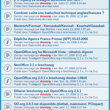
Dernier message par
drouizig
«
lun. mars 27, 2006 9:44 am
Publié dans
Danvezioù all a-bep seurt
Combien coûte une traduction technique anglais/français ?
Dernier message par
drouizig
«
lun. mars 20, 2006 12:14 pm
Publié dans
Danvezioù all a-bep seurt
Mentrezh/Furmad - Kennaskañ/Kevreañ - Koazhañ/Gwaskañ
Dernier message par
Alan Monfort
«
lun. mars 13, 2006 2:07 pm
Publié dans
Troidigezh OpenOffice.org e brezhoneg (1.1.x, 2.x ha 3.x)
Dépêche Agence France Presse (AFP) 03-03-2006
Dernier message par
drouizig
«
ven. mars 10, 2006 2:24 pm
Publié dans
Danvezioù all a-bep seurt
OpenOffice.org ha Microsoft Vista : rekedoù digoret
Dernier message par
drouizig
«
lun. févr. 27, 2006 10:21 am
Publié dans
Troidigezh OpenOffice.org e brezhoneg (1.1.x, 2.x ha 3.x)
NeoOffice 2.1 e brezhoneg
Dernier message par
drouizig
«
lun. févr. 27, 2006 10:16 am
Publié dans
Troidigezh OpenOffice.org e brezhoneg (1.1.x, 2.x ha 3.x)
OpenOffice.org 2.0.1 e brezhoneg dindan LINUX
Dernier message par
drouizig
«
mer. févr. 01, 2006 5:21 pm
Publié dans
Troidigezh OpenOffice.org e brezhoneg (1.1.x, 2.x ha 3.x)
Difazier brezhoneg evit OpenOffice.org 2.0.1
Dernier message par
drouizig
«
ven. janv. 27, 2006 11:27 am
Publié dans
Troidigezh OpenOffice.org e brezhoneg (1.1.x, 2.x ha 3.x)
OO.org 2.0.1 est disponible (diellañ, mammenn: PCInpact)
Dernier message par
drouizig
«
mar. janv. 17, 2006 9:17 am