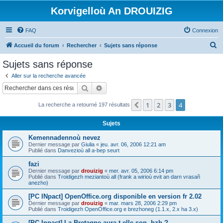
Korvigelloù An DROUIZIG
FAQ
Connexion
R
Accueil du forum
Rechercher
Sujets sans réponse
e
Sujets sans réponse
c
Aller sur la recherche avancée
h
Rechercher
Recherche avancée
e
1
2
3
4
Précédent
La recherche a retourné 197 résultats
r
c
Sujets
h
Kemennadennoù nevez
e
Dernier message par
Giulia
«
jeu. avr. 06, 2006 12:21 am
Publié dans
Danvezioù all a-bep seurt
r
fazi
Dernier message par
drouizig
«
mer. avr. 05, 2006 6:14 pm
Publié dans
Troidigezh meziantoù all (frank a wirioù evit an darn vrasañ
anezho)
[PC INpact] OpenOffice.org disponible en version fr 2.02
Dernier message par
drouizig
«
mar. mars 28, 2006 2:29 pm
Publié dans
Troidigezh OpenOffice.org e brezhoneg (1.1.x, 2.x ha 3.x)
[PC Inpact] La Bretagne aura-t-elle son .bzh ?