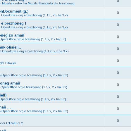
0
h Mozilla Firefox ha Mozilla Thunderbird e brezhoneg
enDocument (g.)
0
 OpenOffice.org e brezhoneg (1.1.x, 2.x ha 3.x)
 e brezhoneg !
0
 OpenOffice.org e brezhoneg (1.1.x, 2.x ha 3.x)
honeg zo amañ
0
OpenOffice.org e brezhoneg (1.1.x, 2.x ha 3.x)
k ofisiel...
0
h OpenOffice.org e brezhoneg (1.1.x, 2.x ha 3.x)
0
G Difazier
0
h OpenOffice.org e brezhoneg (1.1.x, 2.x ha 3.x)
zhoneg amañ
0
 OpenOffice.org e brezhoneg (1.1.x, 2.x ha 3.x)
ell)
0
OpenOffice.org e brezhoneg (1.1.x, 2.x ha 3.x)
añ ...
0
h OpenOffice.org e brezhoneg (1.1.x, 2.x ha 3.x)
0
lavier C'HWERTY