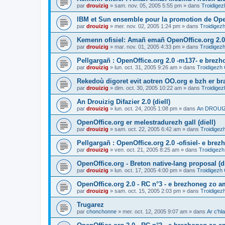
par
drouizig
»
sam. nov. 05, 2005 5:55 pm
» dans
Troidigez
IBM et Sun ensemble pour la promotion de Op
par
drouizig
»
mer. nov. 02, 2005 1:24 pm
» dans
Troidigezh
Kemenn ofisiel: Amañ emañ OpenOffice.org 2.0
par
drouizig
»
mar. nov. 01, 2005 4:33 pm
» dans
Troidigezh
Pellgargañ : OpenOffice.org 2.0 -m137- e brez
par
drouizig
»
lun. oct. 31, 2005 9:26 am
» dans
Troidigezh 
Rekedoù digoret evit aotren OO.org e bzh er bran
par
drouizig
»
dim. oct. 30, 2005 10:22 am
» dans
Troidigez
An Drouizig Difazier 2.0 (diell)
par
drouizig
»
lun. oct. 24, 2005 1:08 pm
» dans
An DROUIZI
OpenOffice.org er melestradurezh gall (diell)
par
drouizig
»
sam. oct. 22, 2005 6:42 am
» dans
Troidigez
Pellgargañ : OpenOffice.org 2.0 -ofisiel- e bre
par
drouizig
»
ven. oct. 21, 2005 8:25 am
» dans
Troidigezh
OpenOffice.org - Breton native-lang proposal (di
par
drouizig
»
lun. oct. 17, 2005 4:00 pm
» dans
Troidigezh 
OpenOffice.org 2.0 - RC n°3 - e brezhoneg zo am
par
drouizig
»
sam. oct. 15, 2005 2:03 pm
» dans
Troidigez
Trugarez
par
chonchonne
»
mer. oct. 12, 2005 9:07 am
» dans
Ar c'h