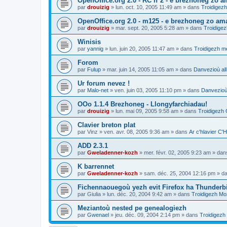
OpenOffice.org 2.0 - RC n°2 - e brezhoneg zo am
par
drouizig
»
lun. oct. 10, 2005 11:49 am
» dans
Troidigezh
OpenOffice.org 2.0 - m125 - e brezhoneg zo am
par
drouizig
»
mar. sept. 20, 2005 5:28 am
» dans
Troidigez
Winisis
par
yannig
»
lun. juin 20, 2005 11:47 am
» dans
Troidigezh me
Forom
par
Fulup
»
mar. juin 14, 2005 11:05 am
» dans
Danvezioù all
Ur forum nevez !
par
Malo-net
»
ven. juin 03, 2005 11:10 pm
» dans
Danvezioù 
OOo 1.1.4 Brezhoneg - Llongyfarchiadau!
par
drouizig
»
lun. mai 09, 2005 9:58 am
» dans
Troidigezh 
Clavier breton plat
par
Vinz
»
ven. avr. 08, 2005 9:36 am
» dans
Ar c'hlavier 
ADD 2.3.1
par
Gweladenner-kozh
»
mer. févr. 02, 2005 9:23 am
» da
K barrennet
par
Gweladenner-kozh
»
sam. déc. 25, 2004 12:16 pm
» d
Fichennaouegoù yezh evit Firefox ha Thunderb
par
Giulia
»
lun. déc. 20, 2004 9:42 am
» dans
Troidigezh Moz
Meziantoù nested pe genealogiezh
par
Gwenael
»
jeu. déc. 09, 2004 2:14 pm
» dans
Troidigezh 