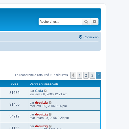
Rechercher
Recherche avancé
Connexion
1
2
3
4
Précédent
La recherche a retourné 197 résultats
VUES
DERNIER MESSAGE
par
Giulia
31635
jeu. avr. 06, 2006 12:21 am
par
drouizig
31450
mer. avr. 05, 2006 6:14 pm
par
drouizig
34912
mar. mars 28, 2006 2:29 pm
par
drouizig
31155