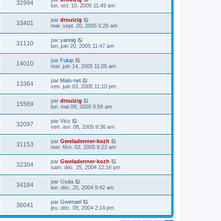
32994
lun. oct. 10, 2005 11:49 am
par
drouizig
33401
mar. sept. 20, 2005 5:28 am
par
yannig
31110
lun. juin 20, 2005 11:47 am
par
Fulup
14010
mar. juin 14, 2005 11:05 am
par
Malo-net
13364
ven. juin 03, 2005 11:10 pm
par
drouizig
15569
lun. mai 09, 2005 9:58 am
par
Vinz
32097
ven. avr. 08, 2005 9:36 am
par
Gweladenner-kozh
31153
mer. févr. 02, 2005 9:23 am
par
Gweladenner-kozh
32304
sam. déc. 25, 2004 12:16 pm
par
Giulia
34184
lun. déc. 20, 2004 9:42 am
par
Gwenael
36041
jeu. déc. 09, 2004 2:14 pm