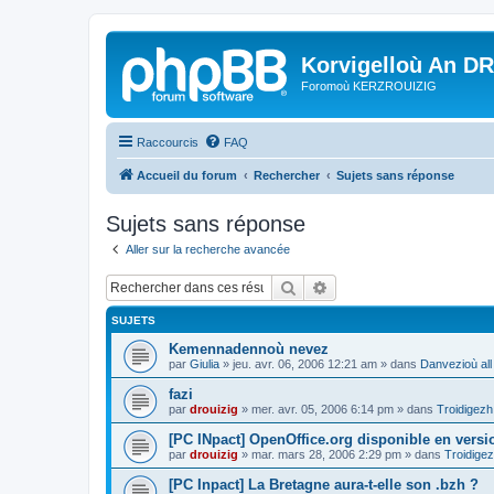
Korvigelloù An D
Foromoù KERZROUIZIG
Raccourcis
FAQ
Accueil du forum
Rechercher
Sujets sans réponse
Sujets sans réponse
Aller sur la recherche avancée
Rechercher
Recherche avancée
SUJETS
Kemennadennoù nevez
par
Giulia
»
jeu. avr. 06, 2006 12:21 am
» dans
Danvezioù all
fazi
par
drouizig
»
mer. avr. 05, 2006 6:14 pm
» dans
Troidigezh
[PC INpact] OpenOffice.org disponible en versio
par
drouizig
»
mar. mars 28, 2006 2:29 pm
» dans
Troidigez
[PC Inpact] La Bretagne aura-t-elle son .bzh ?