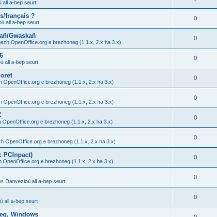
 all a-bep seurt
s/français ?
0
ù all a-bep seurt
hañ/Gwaskañ
0
gezh OpenOffice.org e brezhoneg (1.1.x, 2.x ha 3.x)
6
0
 all a-bep seurt
oret
0
h OpenOffice.org e brezhoneg (1.1.x, 2.x ha 3.x)
0
h OpenOffice.org e brezhoneg (1.1.x, 2.x ha 3.x)
X
0
h OpenOffice.org e brezhoneg (1.1.x, 2.x ha 3.x)
0
zh OpenOffice.org e brezhoneg (1.1.x, 2.x ha 3.x)
: PCInpact)
0
h OpenOffice.org e brezhoneg (1.1.x, 2.x ha 3.x)
0
ns
Danvezioù all a-bep seurt
0
 all a-bep seurt
oneg, Windows