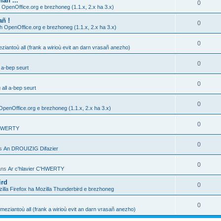
añ ...
0
 OpenOffice.org e brezhoneg (1.1.x, 2.x ha 3.x)
añ !
0
h OpenOffice.org e brezhoneg (1.1.x, 2.x ha 3.x)
0
ziantoù all (frank a wirioù evit an darn vrasañ anezho)
0
 a-bep seurt
0
all a-bep seurt
0
OpenOffice.org e brezhoneg (1.1.x, 2.x ha 3.x)
0
C'HWERTY
0
ns
An DROUIZIG Difazier
0
ans
Ar c'hlavier C'HWERTY
ird
0
illa Firefox ha Mozilla Thunderbird e brezhoneg
0
meziantoù all (frank a wirioù evit an darn vrasañ anezho)