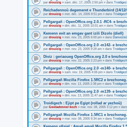
par
drouizig
»
sam. déc. 17, 2005 2:50 pm
» dans
Troidigez
Reizhadennoù degemeret e Thunderbird (14/12/
par
drouizig
»
mer. déc. 14, 2005 8:51 pm
» dans
Troidigez
Pellgargañ : OpenOffice.org 2.0.1 -RC4- e bre
par
drouizig
»
dim. déc. 11, 2005 10:01 am
» dans
Troidigez
Kemenn evit an emgav gant izili Dizolo (diell)
par
drouizig
»
mer. nov. 23, 2005 6:00 pm
» dans
Danvezioù 
Pellgargañ : OpenOffice.org 2.0 -m142- e brez
par
drouizig
»
mer. nov. 23, 2005 9:28 am
» dans
Troidigezh
Diviz : geriaoueg OpenOffice.org 2.0 e brezhon
par
drouizig
»
mar. nov. 22, 2005 2:23 pm
» dans
Troidigezh
Pellgargañ : OpenOffice.org 2.0 -m140- e brez
par
drouizig
»
sam. nov. 19, 2005 4:06 pm
» dans
Troidigez
Pellgargañ Mozilla Firefox 1.5RC2 e brezhoneg.
par
drouizig
»
dim. nov. 13, 2005 2:38 pm
» dans
Troidigezh
Pellgargañ : OpenOffice.org 2.0 -m139- e brez
par
drouizig
»
dim. nov. 13, 2005 11:47 am
» dans
Troidigez
Troidigezh : Ejipt pe Egipt (rollad ar yezhoù)
par
Gweladenner-kozh
»
mar. nov. 08, 2005 3:12 pm
» dan
Pellgargañ Mozilla Firefox 1.5RC1 e brezhoneg.
par
drouizig
»
mar. nov. 08, 2005 9:34 am
» dans
Troidigezh
Kemenn ofisiel : Amañ emañ Mozilla Firefox 1.