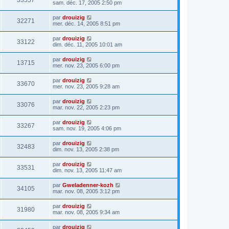
33557
sam. déc. 17, 2005 2:50 pm
par
drouizig
32271
mer. déc. 14, 2005 8:51 pm
par
drouizig
33122
dim. déc. 11, 2005 10:01 am
par
drouizig
13715
mer. nov. 23, 2005 6:00 pm
par
drouizig
33670
mer. nov. 23, 2005 9:28 am
par
drouizig
33076
mar. nov. 22, 2005 2:23 pm
par
drouizig
33267
sam. nov. 19, 2005 4:06 pm
par
drouizig
32483
dim. nov. 13, 2005 2:38 pm
par
drouizig
33531
dim. nov. 13, 2005 11:47 am
par
Gweladenner-kozh
34105
mar. nov. 08, 2005 3:12 pm
par
drouizig
31980
mar. nov. 08, 2005 9:34 am
par
drouizig