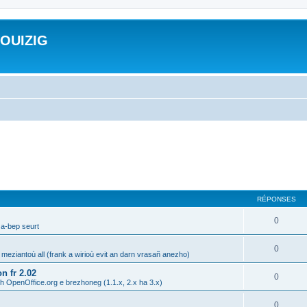
ROUIZIG
RÉPONSES
0
 a-bep seurt
0
 meziantoù all (frank a wirioù evit an darn vrasañ anezho)
n fr 2.02
0
h OpenOffice.org e brezhoneg (1.1.x, 2.x ha 3.x)
0