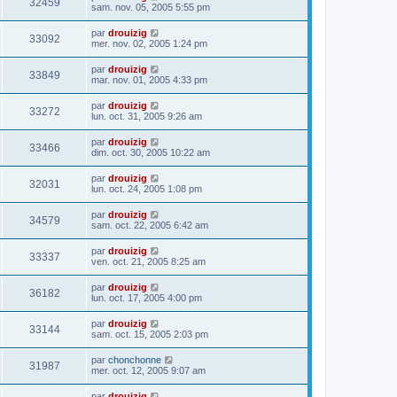
32459
sam. nov. 05, 2005 5:55 pm
par
drouizig
33092
mer. nov. 02, 2005 1:24 pm
par
drouizig
33849
mar. nov. 01, 2005 4:33 pm
par
drouizig
33272
lun. oct. 31, 2005 9:26 am
par
drouizig
33466
dim. oct. 30, 2005 10:22 am
par
drouizig
32031
lun. oct. 24, 2005 1:08 pm
par
drouizig
34579
sam. oct. 22, 2005 6:42 am
par
drouizig
33337
ven. oct. 21, 2005 8:25 am
par
drouizig
36182
lun. oct. 17, 2005 4:00 pm
par
drouizig
33144
sam. oct. 15, 2005 2:03 pm
par
chonchonne
31987
mer. oct. 12, 2005 9:07 am
par
drouizig