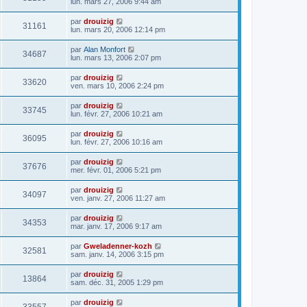
lun. mars 27, 2006 9:44 am
par
drouizig
31161
lun. mars 20, 2006 12:14 pm
par
Alan Monfort
34687
lun. mars 13, 2006 2:07 pm
par
drouizig
33620
ven. mars 10, 2006 2:24 pm
par
drouizig
33745
lun. févr. 27, 2006 10:21 am
par
drouizig
36095
lun. févr. 27, 2006 10:16 am
par
drouizig
37676
mer. févr. 01, 2006 5:21 pm
par
drouizig
34097
ven. janv. 27, 2006 11:27 am
par
drouizig
34353
mar. janv. 17, 2006 9:17 am
par
Gweladenner-kozh
32581
sam. janv. 14, 2006 3:15 pm
par
drouizig
13864
sam. déc. 31, 2005 1:29 pm
par
drouizig