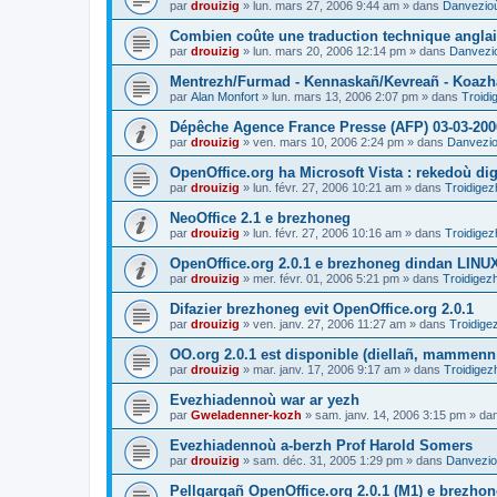
par
drouizig
»
lun. mars 27, 2006 9:44 am
» dans
Danvezioù
Combien coûte une traduction technique anglai
par
drouizig
»
lun. mars 20, 2006 12:14 pm
» dans
Danvezio
Mentrezh/Furmad - Kennaskañ/Kevreañ - Koaz
par
Alan Monfort
»
lun. mars 13, 2006 2:07 pm
» dans
Troidi
Dépêche Agence France Presse (AFP) 03-03-200
par
drouizig
»
ven. mars 10, 2006 2:24 pm
» dans
Danvezioù
OpenOffice.org ha Microsoft Vista : rekedoù dig
par
drouizig
»
lun. févr. 27, 2006 10:21 am
» dans
Troidigez
NeoOffice 2.1 e brezhoneg
par
drouizig
»
lun. févr. 27, 2006 10:16 am
» dans
Troidigez
OpenOffice.org 2.0.1 e brezhoneg dindan LINU
par
drouizig
»
mer. févr. 01, 2006 5:21 pm
» dans
Troidigez
Difazier brezhoneg evit OpenOffice.org 2.0.1
par
drouizig
»
ven. janv. 27, 2006 11:27 am
» dans
Troidige
OO.org 2.0.1 est disponible (diellañ, mammenn
par
drouizig
»
mar. janv. 17, 2006 9:17 am
» dans
Troidigez
Evezhiadennoù war ar yezh
par
Gweladenner-kozh
»
sam. janv. 14, 2006 3:15 pm
» da
Evezhiadennoù a-berzh Prof Harold Somers
par
drouizig
»
sam. déc. 31, 2005 1:29 pm
» dans
Danvezioù
Pellgargañ OpenOffice.org 2.0.1 (M1) e brezh