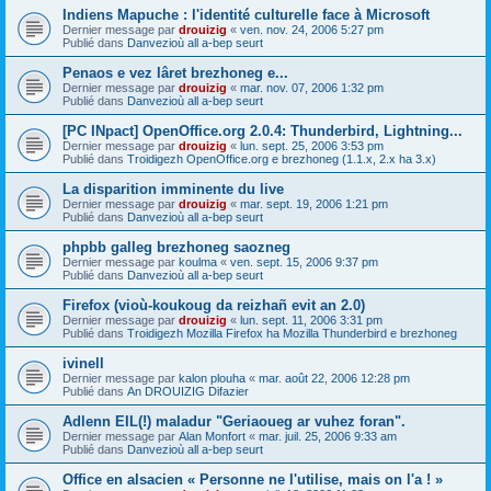
Indiens Mapuche : l'identité culturelle face à Microsoft
Dernier message par
drouizig
«
ven. nov. 24, 2006 5:27 pm
Publié dans
Danvezioù all a-bep seurt
Penaos e vez lâret brezhoneg e...
Dernier message par
drouizig
«
mar. nov. 07, 2006 1:32 pm
Publié dans
Danvezioù all a-bep seurt
[PC INpact] OpenOffice.org 2.0.4: Thunderbird, Lightning...
Dernier message par
drouizig
«
lun. sept. 25, 2006 3:53 pm
Publié dans
Troidigezh OpenOffice.org e brezhoneg (1.1.x, 2.x ha 3.x)
La disparition imminente du live
Dernier message par
drouizig
«
mar. sept. 19, 2006 1:21 pm
Publié dans
Danvezioù all a-bep seurt
phpbb galleg brezhoneg saozneg
Dernier message par
koulma
«
ven. sept. 15, 2006 9:37 pm
Publié dans
Danvezioù all a-bep seurt
Firefox (vioù-koukoug da reizhañ evit an 2.0)
Dernier message par
drouizig
«
lun. sept. 11, 2006 3:31 pm
Publié dans
Troidigezh Mozilla Firefox ha Mozilla Thunderbird e brezhoneg
ivinell
Dernier message par
kalon plouha
«
mar. août 22, 2006 12:28 pm
Publié dans
An DROUIZIG Difazier
Adlenn EIL(!) maladur "Geriaoueg ar vuhez foran".
Dernier message par
Alan Monfort
«
mar. juil. 25, 2006 9:33 am
Publié dans
Danvezioù all a-bep seurt
Office en alsacien « Personne ne l'utilise, mais on l'a ! »