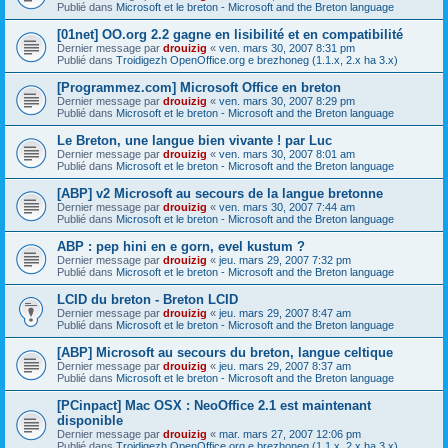
Publié dans
Microsoft et le breton - Microsoft and the Breton language
[01net] OO.org 2.2 gagne en lisibilité et en compatibilité
Dernier message par
drouizig
«
ven. mars 30, 2007 8:31 pm
Publié dans
Troidigezh OpenOffice.org e brezhoneg (1.1.x, 2.x ha 3.x)
[Programmez.com] Microsoft Office en breton
Dernier message par
drouizig
«
ven. mars 30, 2007 8:29 pm
Publié dans
Microsoft et le breton - Microsoft and the Breton language
Le Breton, une langue bien vivante ! par Luc
Dernier message par
drouizig
«
ven. mars 30, 2007 8:01 am
Publié dans
Microsoft et le breton - Microsoft and the Breton language
[ABP] v2 Microsoft au secours de la langue bretonne
Dernier message par
drouizig
«
ven. mars 30, 2007 7:44 am
Publié dans
Microsoft et le breton - Microsoft and the Breton language
ABP : pep hini en e gorn, evel kustum ?
Dernier message par
drouizig
«
jeu. mars 29, 2007 7:32 pm
Publié dans
Microsoft et le breton - Microsoft and the Breton language
LCID du breton - Breton LCID
Dernier message par
drouizig
«
jeu. mars 29, 2007 8:47 am
Publié dans
Microsoft et le breton - Microsoft and the Breton language
[ABP] Microsoft au secours du breton, langue celtique
Dernier message par
drouizig
«
jeu. mars 29, 2007 8:37 am
Publié dans
Microsoft et le breton - Microsoft and the Breton language
[PCinpact] Mac OSX : NeoOffice 2.1 est maintenant
disponible
Dernier message par
drouizig
«
mar. mars 27, 2007 12:06 pm
Publié dans
Troidigezh OpenOffice.org e brezhoneg (1.1.x, 2.x ha 3.x)