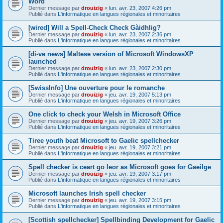
Word
Dernier message par
drouizig
«
lun. avr. 23, 2007 4:26 pm
Publié dans
L'informatique en langues régionales et minoritaires
[wired] Will a Spell-Check Check Gàidhlig?
Dernier message par
drouizig
«
lun. avr. 23, 2007 2:36 pm
Publié dans
L'informatique en langues régionales et minoritaires
[di-ve news] Maltese version of Microsoft WindowsXP
launched
Dernier message par
drouizig
«
lun. avr. 23, 2007 2:30 pm
Publié dans
L'informatique en langues régionales et minoritaires
[SwissInfo] Une ouverture pour le romanche
Dernier message par
drouizig
«
jeu. avr. 19, 2007 5:13 pm
Publié dans
L'informatique en langues régionales et minoritaires
One click to check your Welsh in Microsoft Office
Dernier message par
drouizig
«
jeu. avr. 19, 2007 3:26 pm
Publié dans
L'informatique en langues régionales et minoritaires
Tiree youth beat Microsoft to Gaelic spellchecker
Dernier message par
drouizig
«
jeu. avr. 19, 2007 3:21 pm
Publié dans
L'informatique en langues régionales et minoritaires
Spell checker is ceart go leor as Microsoft goes for Gaeilge
Dernier message par
drouizig
«
jeu. avr. 19, 2007 3:17 pm
Publié dans
L'informatique en langues régionales et minoritaires
Microsoft launches Irish spell checker
Dernier message par
drouizig
«
jeu. avr. 19, 2007 3:15 pm
Publié dans
L'informatique en langues régionales et minoritaires
[Scottish spellchecker] Spellbinding Development for Gaelic