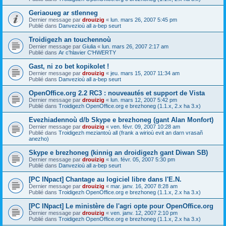
Geriaoueg ar stlenneg
Dernier message par
drouizig
«
lun. mars 26, 2007 5:45 pm
Publié dans
Danvezioù all a-bep seurt
Troidigezh an touchennoù
Dernier message par
Giulia
«
lun. mars 26, 2007 2:17 am
Publié dans
Ar c'hlavier C'HWERTY
Gast, ni zo bet kopikolet !
Dernier message par
drouizig
«
jeu. mars 15, 2007 11:34 am
Publié dans
Danvezioù all a-bep seurt
OpenOffice.org 2.2 RC3 : nouveautés et support de Vista
Dernier message par
drouizig
«
lun. mars 12, 2007 5:42 pm
Publié dans
Troidigezh OpenOffice.org e brezhoneg (1.1.x, 2.x ha 3.x)
Evezhiadennoù d/b Skype e brezhoneg (gant Alan Monfort)
Dernier message par
drouizig
«
ven. févr. 09, 2007 10:28 am
Publié dans
Troidigezh meziantoù all (frank a wirioù evit an darn vrasañ
anezho)
Skype e brezhoneg (kinnig an droidigezh gant Diwan SB)
Dernier message par
drouizig
«
lun. févr. 05, 2007 5:30 pm
Publié dans
Danvezioù all a-bep seurt
[PC INpact] Chantage au logiciel libre dans l'E.N.
Dernier message par
drouizig
«
mar. janv. 16, 2007 8:28 am
Publié dans
Troidigezh OpenOffice.org e brezhoneg (1.1.x, 2.x ha 3.x)
[PC INpact] Le ministère de l'agri opte pour OpenOffice.org
Dernier message par
drouizig
«
ven. janv. 12, 2007 2:10 pm
Publié dans
Troidigezh OpenOffice.org e brezhoneg (1.1.x, 2.x ha 3.x)