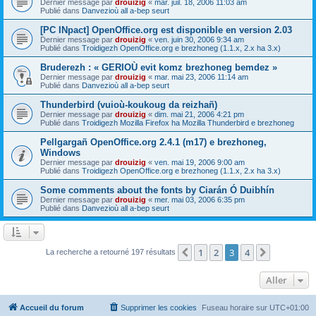
Dernier message par
drouizig
«
mar. juil. 18, 2006 11:03 am
Publié dans
Danvezioù all a-bep seurt
[PC INpact] OpenOffice.org est disponible en version 2.03
Dernier message par
drouizig
«
ven. juin 30, 2006 9:34 am
Publié dans
Troidigezh OpenOffice.org e brezhoneg (1.1.x, 2.x ha 3.x)
Bruderezh : « GERIOÙ evit komz brezhoneg bemdez »
Dernier message par
drouizig
«
mar. mai 23, 2006 11:14 am
Publié dans
Danvezioù all a-bep seurt
Thunderbird (vuioù-koukoug da reizhañ)
Dernier message par
drouizig
«
dim. mai 21, 2006 4:21 pm
Publié dans
Troidigezh Mozilla Firefox ha Mozilla Thunderbird e brezhoneg
Pellgargañ OpenOffice.org 2.4.1 (m17) e brezhoneg,
Windows
Dernier message par
drouizig
«
ven. mai 19, 2006 9:00 am
Publié dans
Troidigezh OpenOffice.org e brezhoneg (1.1.x, 2.x ha 3.x)
Some comments about the fonts by Ciarán Ó Duibhín
Dernier message par
drouizig
«
mer. mai 03, 2006 6:35 pm
Publié dans
Danvezioù all a-bep seurt
1
2
3
4
Précédent
Suivant
La recherche a retourné 197 résultats
Aller
Accueil du forum
Supprimer les cookies
Fuseau horaire sur
UTC+01:00