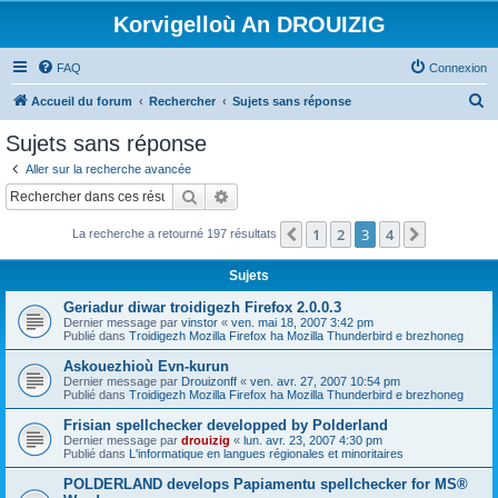
Korvigelloù An DROUIZIG
FAQ
Connexion
R
Accueil du forum
Rechercher
Sujets sans réponse
e
Sujets sans réponse
c
Aller sur la recherche avancée
h
Rechercher
Recherche avancée
e
1
2
3
4
Précédent
Suivant
La recherche a retourné 197 résultats
r
c
Sujets
h
Geriadur diwar troidigezh Firefox 2.0.0.3
e
Dernier message par
vinstor
«
ven. mai 18, 2007 3:42 pm
Publié dans
Troidigezh Mozilla Firefox ha Mozilla Thunderbird e brezhoneg
r
Askouezhioù Evn-kurun
Dernier message par
Drouizonff
«
ven. avr. 27, 2007 10:54 pm
Publié dans
Troidigezh Mozilla Firefox ha Mozilla Thunderbird e brezhoneg
Frisian spellchecker developped by Polderland
Dernier message par
drouizig
«
lun. avr. 23, 2007 4:30 pm
Publié dans
L'informatique en langues régionales et minoritaires
POLDERLAND develops Papiamentu spellchecker for MS®