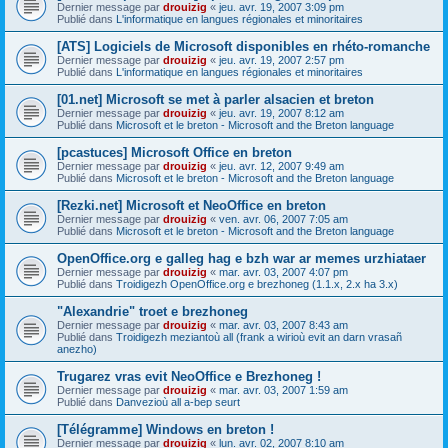
Dernier message par
drouizig
«
jeu. avr. 19, 2007 3:09 pm
Publié dans
L'informatique en langues régionales et minoritaires
[ATS] Logiciels de Microsoft disponibles en rhéto-romanche
Dernier message par
drouizig
«
jeu. avr. 19, 2007 2:57 pm
Publié dans
L'informatique en langues régionales et minoritaires
[01.net] Microsoft se met à parler alsacien et breton
Dernier message par
drouizig
«
jeu. avr. 19, 2007 8:12 am
Publié dans
Microsoft et le breton - Microsoft and the Breton language
[pcastuces] Microsoft Office en breton
Dernier message par
drouizig
«
jeu. avr. 12, 2007 9:49 am
Publié dans
Microsoft et le breton - Microsoft and the Breton language
[Rezki.net] Microsoft et NeoOffice en breton
Dernier message par
drouizig
«
ven. avr. 06, 2007 7:05 am
Publié dans
Microsoft et le breton - Microsoft and the Breton language
OpenOffice.org e galleg hag e bzh war ar memes urzhiataer
Dernier message par
drouizig
«
mar. avr. 03, 2007 4:07 pm
Publié dans
Troidigezh OpenOffice.org e brezhoneg (1.1.x, 2.x ha 3.x)
"Alexandrie" troet e brezhoneg
Dernier message par
drouizig
«
mar. avr. 03, 2007 8:43 am
Publié dans
Troidigezh meziantoù all (frank a wirioù evit an darn vrasañ
anezho)
Trugarez vras evit NeoOffice e Brezhoneg !
Dernier message par
drouizig
«
mar. avr. 03, 2007 1:59 am
Publié dans
Danvezioù all a-bep seurt
[Télégramme] Windows en breton !
Dernier message par
drouizig
«
lun. avr. 02, 2007 8:10 am