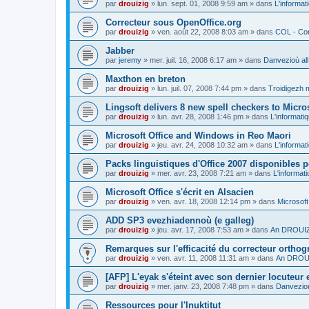
par
drouizig
»
lun. sept. 01, 2008 9:59 am
» dans
L'informat
Correcteur sous OpenOffice.org
par
drouizig
»
ven. août 22, 2008 8:03 am
» dans
COL - Cor
Jabber
par
jeremy
»
mer. juil. 16, 2008 6:17 am
» dans
Danvezioù all
Maxthon en breton
par
drouizig
»
lun. juil. 07, 2008 7:44 pm
» dans
Troidigezh m
Lingsoft delivers 8 new spell checkers to Micro
par
drouizig
»
lun. avr. 28, 2008 1:46 pm
» dans
L'informati
Microsoft Office and Windows in Reo Maori
par
drouizig
»
jeu. avr. 24, 2008 10:32 am
» dans
L'informat
Packs linguistiques d'Office 2007 disponibles 
par
drouizig
»
mer. avr. 23, 2008 7:21 am
» dans
L'informat
Microsoft Office s'écrit en Alsacien
par
drouizig
»
ven. avr. 18, 2008 12:14 pm
» dans
Microsoft
ADD SP3 evezhiadennoù (e galleg)
par
drouizig
»
jeu. avr. 17, 2008 7:53 am
» dans
An DROUIZI
Remarques sur l'efficacité du correcteur ortho
par
drouizig
»
ven. avr. 11, 2008 11:31 am
» dans
An DROUI
[AFP] L'eyak s'éteint avec son dernier locuteur
par
drouizig
»
mer. janv. 23, 2008 7:48 pm
» dans
Danvezioù
Ressources pour l'Inuktitut