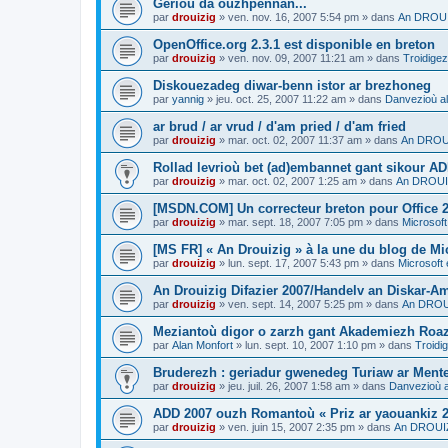
Gerioù da ouzhpennañ...
par
drouizig
»
ven. nov. 16, 2007 5:54 pm
» dans
An DROUIZ
OpenOffice.org 2.3.1 est disponible en breton
par
drouizig
»
ven. nov. 09, 2007 11:21 am
» dans
Troidigez
Diskouezadeg diwar-benn istor ar brezhoneg
par
yannig
»
jeu. oct. 25, 2007 11:22 am
» dans
Danvezioù al
ar brud / ar vrud / d'am pried / d'am fried
par
drouizig
»
mar. oct. 02, 2007 11:37 am
» dans
An DROUI
Rollad levrioù bet (ad)embannet gant sikour A
par
drouizig
»
mar. oct. 02, 2007 1:25 am
» dans
An DROUIZ
[MSDN.COM] Un correcteur breton pour Office 
par
drouizig
»
mar. sept. 18, 2007 7:05 pm
» dans
Microsoft
[MS FR] « An Drouizig » à la une du blog de Mi
par
drouizig
»
lun. sept. 17, 2007 5:43 pm
» dans
Microsoft 
An Drouizig Difazier 2007/Handelv an Diskar-A
par
drouizig
»
ven. sept. 14, 2007 5:25 pm
» dans
An DROUI
Meziantoù digor o zarzh gant Akademiezh Roa
par
Alan Monfort
»
lun. sept. 10, 2007 1:10 pm
» dans
Troidi
Bruderezh : geriadur gwenedeg Turiaw ar Ment
par
drouizig
»
jeu. juil. 26, 2007 1:58 am
» dans
Danvezioù a
ADD 2007 ouzh Romantoù « Priz ar yaouankiz 2
par
drouizig
»
ven. juin 15, 2007 2:35 pm
» dans
An DROUIZ