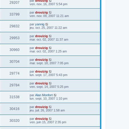
par
drouizig
29207
ven. nov. 16, 2007 5:54 pm
par
drouizig
33799
ven. nov. 09, 2007 11:21 am
par
yannig
29832
jeu. oct. 25, 2007 11:22 am
par
drouizig
29953
mar. oct. 02, 2007 11:37 am
par
drouizig
30960
mar. oct. 02, 2007 1:25 am
par
drouizig
30704
mar. sept. 18, 2007 7:05 pm
par
drouizig
29774
lun. sept. 17, 2007 5:43 pm
par
drouizig
29784
ven. sept. 14, 2007 5:25 pm
par
Alan Monfort
31538
lun. sept. 10, 2007 1:10 pm
par
drouizig
30416
jeu. juil. 26, 2007 1:58 am
par
drouizig
30320
ven. juin 15, 2007 2:35 pm