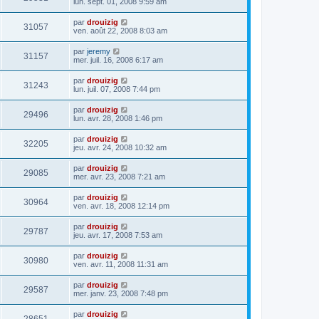
lun. sept. 01, 2008 9:59 am
par
drouizig
31057
ven. août 22, 2008 8:03 am
par
jeremy
31157
mer. juil. 16, 2008 6:17 am
par
drouizig
31243
lun. juil. 07, 2008 7:44 pm
par
drouizig
29496
lun. avr. 28, 2008 1:46 pm
par
drouizig
32205
jeu. avr. 24, 2008 10:32 am
par
drouizig
29085
mer. avr. 23, 2008 7:21 am
par
drouizig
30964
ven. avr. 18, 2008 12:14 pm
par
drouizig
29787
jeu. avr. 17, 2008 7:53 am
par
drouizig
30980
ven. avr. 11, 2008 11:31 am
par
drouizig
29587
mer. janv. 23, 2008 7:48 pm
par
drouizig