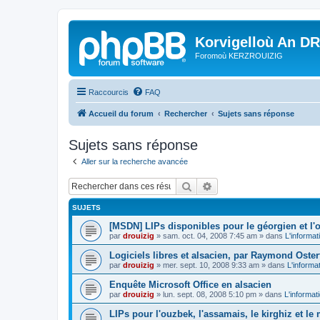
Korvigelloù An D
Foromoù KERZROUIZIG
Raccourcis
FAQ
Accueil du forum
Rechercher
Sujets sans réponse
Sujets sans réponse
Aller sur la recherche avancée
Rechercher
Recherche avancée
SUJETS
[MSDN] LIPs disponibles pour le géorgien et l'o
par
drouizig
»
sam. oct. 04, 2008 7:45 am
» dans
L'informat
Logiciels libres et alsacien, par Raymond Oster
par
drouizig
»
mer. sept. 10, 2008 9:33 am
» dans
L'informa
Enquête Microsoft Office en alsacien
par
drouizig
»
lun. sept. 08, 2008 5:10 pm
» dans
L'informat
LIPs pour l'ouzbek, l'assamais, le kirghiz et l