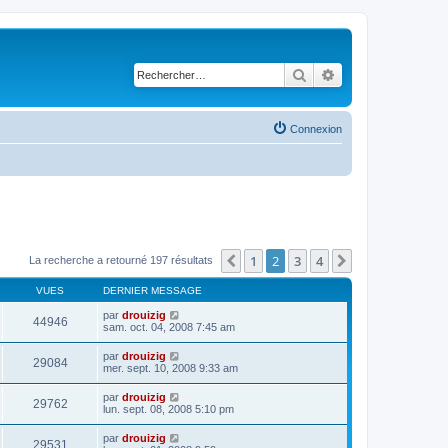
Rechercher
Recherche avancé
Connexion
1
2
3
4
Précédent
Suivant
La recherche a retourné 197 résultats
VUES
DERNIER MESSAGE
par
drouizig
44946
sam. oct. 04, 2008 7:45 am
par
drouizig
29084
mer. sept. 10, 2008 9:33 am
par
drouizig
29762
lun. sept. 08, 2008 5:10 pm
par
drouizig
29531