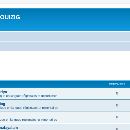
ROUIZIG
RÉPONSES
riya
0
ique en langues régionales et minoritaires
tag
0
tique en langues régionales et minoritaires
0
ique en langues régionales et minoritaires
e malayalam
0