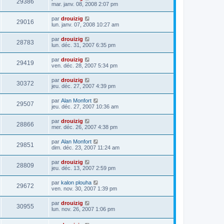
29386
mar. janv. 08, 2008 2:07 pm
par
drouizig
29016
lun. janv. 07, 2008 10:27 am
par
drouizig
28783
lun. déc. 31, 2007 6:35 pm
par
drouizig
29419
ven. déc. 28, 2007 5:34 pm
par
drouizig
30372
jeu. déc. 27, 2007 4:39 pm
par
Alan Monfort
29507
jeu. déc. 27, 2007 10:36 am
par
drouizig
28866
mer. déc. 26, 2007 4:38 pm
par
Alan Monfort
29851
dim. déc. 23, 2007 11:24 am
par
drouizig
28809
jeu. déc. 13, 2007 2:59 pm
par
kalon plouha
29672
ven. nov. 30, 2007 1:39 pm
par
drouizig
30955
lun. nov. 26, 2007 1:06 pm