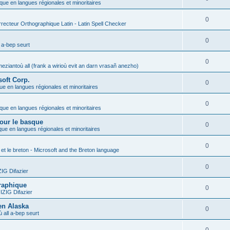
ique en langues régionales et minoritaires
0
recteur Orthographique Latin - Latin Spell Checker
0
 a-bep seurt
0
eziantoù all (frank a wirioù evit an darn vrasañ anezho)
soft Corp.
0
que en langues régionales et minoritaires
0
ique en langues régionales et minoritaires
pour le basque
0
ique en langues régionales et minoritaires
0
 et le breton - Microsoft and the Breton language
0
G Difazier
graphique
0
ZIG Difazier
 en Alaska
0
 all a-bep seurt