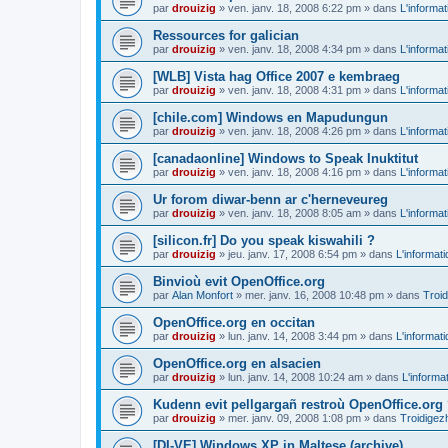
par
drouizig
»
ven. janv. 18, 2008 6:22 pm
» dans
L'informat
Ressources for galician
par
drouizig
»
ven. janv. 18, 2008 4:34 pm
» dans
L'informat
[WLB] Vista hag Office 2007 e kembraeg
par
drouizig
»
ven. janv. 18, 2008 4:31 pm
» dans
L'informat
[chile.com] Windows en Mapudungun
par
drouizig
»
ven. janv. 18, 2008 4:26 pm
» dans
L'informat
[canadaonline] Windows to Speak Inuktitut
par
drouizig
»
ven. janv. 18, 2008 4:16 pm
» dans
L'informat
Ur forom diwar-benn ar c'herneveureg
par
drouizig
»
ven. janv. 18, 2008 8:05 am
» dans
L'informat
[silicon.fr] Do you speak kiswahili ?
par
drouizig
»
jeu. janv. 17, 2008 6:54 pm
» dans
L'informat
Binvioù evit OpenOffice.org
par
Alan Monfort
»
mer. janv. 16, 2008 10:48 pm
» dans
Troid
OpenOffice.org en occitan
par
drouizig
»
lun. janv. 14, 2008 3:44 pm
» dans
L'informat
OpenOffice.org en alsacien
par
drouizig
»
lun. janv. 14, 2008 10:24 am
» dans
L'informa
Kudenn evit pellgargañ restroù OpenOffice.org
par
drouizig
»
mer. janv. 09, 2008 1:08 pm
» dans
Troidigez
[DI-VE] Windows XP in Maltese (archive)