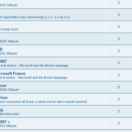
0
IG Difazier
0
h OpenOffice.org e brezhoneg (1.1.x, 2.x ha 3.x)
0
l a-bep seurt
0
ZIG Difazier
DD
0
IG Difazier
2007
0
 et le breton - Microsoft and the Breton language
crosoft France
0
et le breton - Microsoft and the Breton language
mzer
0
ZIG Difazier
zhon
0
gezh meziantoù all (frank a wirioù evit an darn vrasañ anezho)
eg
0
ll a-bep seurt
007 »
0
IG Difazier