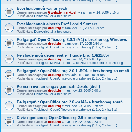
Publié dans
Troidigezh OpenOffice.org e brezhoneg (1.1.x, 2.x ha 3.x)
Evezhiadennoù war ar yezh
Dernier message par
Gweladenner-kozh
«
sam. janv. 14, 2006 3:15 pm
Publié dans
Danvezioù all a-bep seurt
Evezhiadennoù a-berzh Prof Harold Somers
Dernier message par
drouizig
«
sam. déc. 31, 2005 1:29 pm
Publié dans
Danvezioù all a-bep seurt
Pellgargañ OpenOffice.org 2.0.1 (M1) e brezhoneg, Windows
Dernier message par
drouizig
«
sam. déc. 17, 2005 2:50 pm
Publié dans
Troidigezh OpenOffice.org e brezhoneg (1.1.x, 2.x ha 3.x)
Reizhadennoù degemeret e Thunderbird (14/12/05)
Dernier message par
drouizig
«
mer. déc. 14, 2005 8:51 pm
Publié dans
Troidigezh Mozilla Firefox ha Mozilla Thunderbird e brezhoneg
Pellgargañ : OpenOffice.org 2.0.1 -RC4- e brezhoneg zo amañ
Dernier message par
drouizig
«
dim. déc. 11, 2005 10:01 am
Publié dans
Troidigezh OpenOffice.org e brezhoneg (1.1.x, 2.x ha 3.x)
Kemenn evit an emgav gant izili Dizolo (diell)
Dernier message par
drouizig
«
mer. nov. 23, 2005 6:00 pm
Publié dans
Danvezioù all a-bep seurt
Pellgargañ : OpenOffice.org 2.0 -m142- e brezhoneg amañ
Dernier message par
drouizig
«
mer. nov. 23, 2005 9:28 am
Publié dans
Troidigezh OpenOffice.org e brezhoneg (1.1.x, 2.x ha 3.x)
Diviz : geriaoueg OpenOffice.org 2.0 e brezhoneg
Dernier message par
drouizig
«
mar. nov. 22, 2005 2:23 pm
Publié dans
Troidigezh OpenOffice.org e brezhoneg (1.1.x, 2.x ha 3.x)