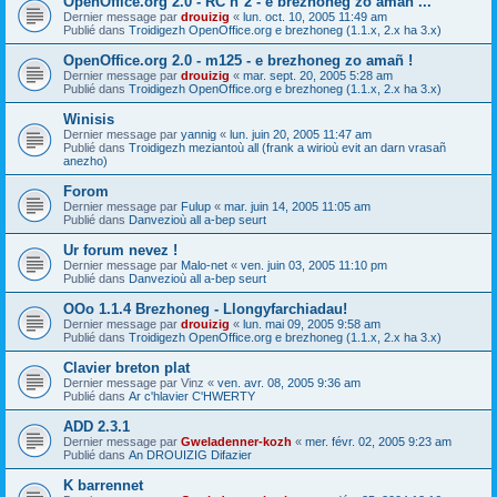
OpenOffice.org 2.0 - RC n°2 - e brezhoneg zo amañ ...
Dernier message par
drouizig
«
lun. oct. 10, 2005 11:49 am
Publié dans
Troidigezh OpenOffice.org e brezhoneg (1.1.x, 2.x ha 3.x)
OpenOffice.org 2.0 - m125 - e brezhoneg zo amañ !
Dernier message par
drouizig
«
mar. sept. 20, 2005 5:28 am
Publié dans
Troidigezh OpenOffice.org e brezhoneg (1.1.x, 2.x ha 3.x)
Winisis
Dernier message par
yannig
«
lun. juin 20, 2005 11:47 am
Publié dans
Troidigezh meziantoù all (frank a wirioù evit an darn vrasañ
anezho)
Forom
Dernier message par
Fulup
«
mar. juin 14, 2005 11:05 am
Publié dans
Danvezioù all a-bep seurt
Ur forum nevez !
Dernier message par
Malo-net
«
ven. juin 03, 2005 11:10 pm
Publié dans
Danvezioù all a-bep seurt
OOo 1.1.4 Brezhoneg - Llongyfarchiadau!
Dernier message par
drouizig
«
lun. mai 09, 2005 9:58 am
Publié dans
Troidigezh OpenOffice.org e brezhoneg (1.1.x, 2.x ha 3.x)
Clavier breton plat
Dernier message par
Vinz
«
ven. avr. 08, 2005 9:36 am
Publié dans
Ar c'hlavier C'HWERTY
ADD 2.3.1
Dernier message par
Gweladenner-kozh
«
mer. févr. 02, 2005 9:23 am
Publié dans
An DROUIZIG Difazier
K barrennet