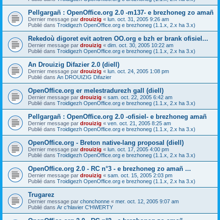
Pellgargañ : OpenOffice.org 2.0 -m137- e brezhoneg zo amañ
Dernier message par
drouizig
«
lun. oct. 31, 2005 9:26 am
Publié dans
Troidigezh OpenOffice.org e brezhoneg (1.1.x, 2.x ha 3.x)
Rekedoù digoret evit aotren OO.org e bzh er brank ofisiel...
Dernier message par
drouizig
«
dim. oct. 30, 2005 10:22 am
Publié dans
Troidigezh OpenOffice.org e brezhoneg (1.1.x, 2.x ha 3.x)
An Drouizig Difazier 2.0 (diell)
Dernier message par
drouizig
«
lun. oct. 24, 2005 1:08 pm
Publié dans
An DROUIZIG Difazier
OpenOffice.org er melestradurezh gall (diell)
Dernier message par
drouizig
«
sam. oct. 22, 2005 6:42 am
Publié dans
Troidigezh OpenOffice.org e brezhoneg (1.1.x, 2.x ha 3.x)
Pellgargañ : OpenOffice.org 2.0 -ofisiel- e brezhoneg amañ
Dernier message par
drouizig
«
ven. oct. 21, 2005 8:25 am
Publié dans
Troidigezh OpenOffice.org e brezhoneg (1.1.x, 2.x ha 3.x)
OpenOffice.org - Breton native-lang proposal (diell)
Dernier message par
drouizig
«
lun. oct. 17, 2005 4:00 pm
Publié dans
Troidigezh OpenOffice.org e brezhoneg (1.1.x, 2.x ha 3.x)
OpenOffice.org 2.0 - RC n°3 - e brezhoneg zo amañ ...
Dernier message par
drouizig
«
sam. oct. 15, 2005 2:03 pm
Publié dans
Troidigezh OpenOffice.org e brezhoneg (1.1.x, 2.x ha 3.x)
Trugarez
Dernier message par
chonchonne
«
mer. oct. 12, 2005 9:07 am
Publié dans
Ar c'hlavier C'HWERTY