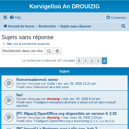
Korvigelloù An DROUIZIG
FAQ
Connexion
R
Accueil du forum
Rechercher
Sujets sans réponse
e
Sujets sans réponse
c
Aller sur la recherche avancée
h
Rechercher
Recherche avancée
e
1
2
3
4
Précédent
La recherche a retourné 197 résultats
r
c
Sujets
h
Kemennadennoù nevez
e
Dernier message par
Giulia
«
jeu. avr. 06, 2006 12:21 am
Publié dans
Danvezioù all a-bep seurt
r
fazi
Dernier message par
drouizig
«
mer. avr. 05, 2006 6:14 pm
Publié dans
Troidigezh meziantoù all (frank a wirioù evit an darn vrasañ
anezho)
[PC INpact] OpenOffice.org disponible en version fr 2.02
Dernier message par
drouizig
«
mar. mars 28, 2006 2:29 pm
Publié dans
Troidigezh OpenOffice.org e brezhoneg (1.1.x, 2.x ha 3.x)
[PC Inpact] La Bretagne aura-t-elle son .bzh ?