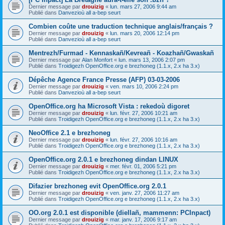
Dernier message par
drouizig
«
lun. mars 27, 2006 9:44 am
Publié dans
Danvezioù all a-bep seurt
Combien coûte une traduction technique anglais/français ?
Dernier message par
drouizig
«
lun. mars 20, 2006 12:14 pm
Publié dans
Danvezioù all a-bep seurt
Mentrezh/Furmad - Kennaskañ/Kevreañ - Koazhañ/Gwaskañ
Dernier message par
Alan Monfort
«
lun. mars 13, 2006 2:07 pm
Publié dans
Troidigezh OpenOffice.org e brezhoneg (1.1.x, 2.x ha 3.x)
Dépêche Agence France Presse (AFP) 03-03-2006
Dernier message par
drouizig
«
ven. mars 10, 2006 2:24 pm
Publié dans
Danvezioù all a-bep seurt
OpenOffice.org ha Microsoft Vista : rekedoù digoret
Dernier message par
drouizig
«
lun. févr. 27, 2006 10:21 am
Publié dans
Troidigezh OpenOffice.org e brezhoneg (1.1.x, 2.x ha 3.x)
NeoOffice 2.1 e brezhoneg
Dernier message par
drouizig
«
lun. févr. 27, 2006 10:16 am
Publié dans
Troidigezh OpenOffice.org e brezhoneg (1.1.x, 2.x ha 3.x)
OpenOffice.org 2.0.1 e brezhoneg dindan LINUX
Dernier message par
drouizig
«
mer. févr. 01, 2006 5:21 pm
Publié dans
Troidigezh OpenOffice.org e brezhoneg (1.1.x, 2.x ha 3.x)
Difazier brezhoneg evit OpenOffice.org 2.0.1
Dernier message par
drouizig
«
ven. janv. 27, 2006 11:27 am
Publié dans
Troidigezh OpenOffice.org e brezhoneg (1.1.x, 2.x ha 3.x)
OO.org 2.0.1 est disponible (diellañ, mammenn: PCInpact)
Dernier message par
drouizig
«
mar. janv. 17, 2006 9:17 am