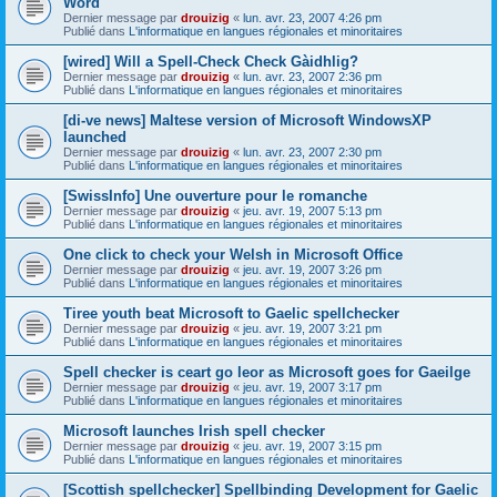
Word
Dernier message par
drouizig
«
lun. avr. 23, 2007 4:26 pm
Publié dans
L'informatique en langues régionales et minoritaires
[wired] Will a Spell-Check Check Gàidhlig?
Dernier message par
drouizig
«
lun. avr. 23, 2007 2:36 pm
Publié dans
L'informatique en langues régionales et minoritaires
[di-ve news] Maltese version of Microsoft WindowsXP
launched
Dernier message par
drouizig
«
lun. avr. 23, 2007 2:30 pm
Publié dans
L'informatique en langues régionales et minoritaires
[SwissInfo] Une ouverture pour le romanche
Dernier message par
drouizig
«
jeu. avr. 19, 2007 5:13 pm
Publié dans
L'informatique en langues régionales et minoritaires
One click to check your Welsh in Microsoft Office
Dernier message par
drouizig
«
jeu. avr. 19, 2007 3:26 pm
Publié dans
L'informatique en langues régionales et minoritaires
Tiree youth beat Microsoft to Gaelic spellchecker
Dernier message par
drouizig
«
jeu. avr. 19, 2007 3:21 pm
Publié dans
L'informatique en langues régionales et minoritaires
Spell checker is ceart go leor as Microsoft goes for Gaeilge
Dernier message par
drouizig
«
jeu. avr. 19, 2007 3:17 pm
Publié dans
L'informatique en langues régionales et minoritaires
Microsoft launches Irish spell checker
Dernier message par
drouizig
«
jeu. avr. 19, 2007 3:15 pm
Publié dans
L'informatique en langues régionales et minoritaires
[Scottish spellchecker] Spellbinding Development for Gaelic