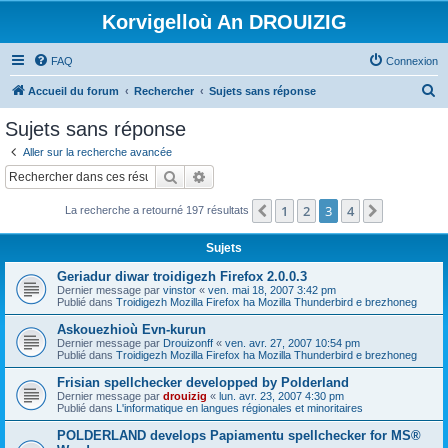
Korvigelloù An DROUIZIG
FAQ
Connexion
R
Accueil du forum
Rechercher
Sujets sans réponse
e
Sujets sans réponse
c
Aller sur la recherche avancée
h
Rechercher
Recherche avancée
e
1
2
3
4
Précédent
Suivant
La recherche a retourné 197 résultats
r
c
Sujets
h
Geriadur diwar troidigezh Firefox 2.0.0.3
e
Dernier message par
vinstor
«
ven. mai 18, 2007 3:42 pm
Publié dans
Troidigezh Mozilla Firefox ha Mozilla Thunderbird e brezhoneg
r
Askouezhioù Evn-kurun
Dernier message par
Drouizonff
«
ven. avr. 27, 2007 10:54 pm
Publié dans
Troidigezh Mozilla Firefox ha Mozilla Thunderbird e brezhoneg
Frisian spellchecker developped by Polderland
Dernier message par
drouizig
«
lun. avr. 23, 2007 4:30 pm
Publié dans
L'informatique en langues régionales et minoritaires
POLDERLAND develops Papiamentu spellchecker for MS®