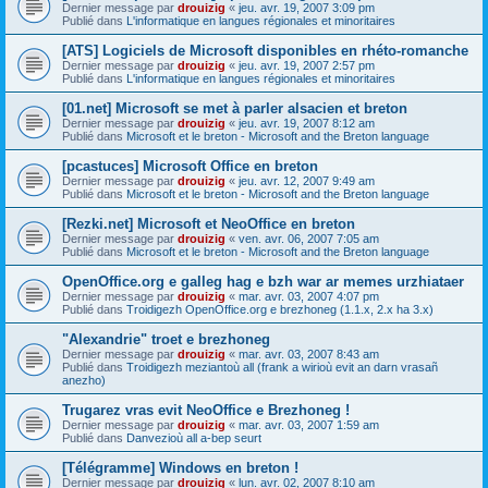
Dernier message par
drouizig
«
jeu. avr. 19, 2007 3:09 pm
Publié dans
L'informatique en langues régionales et minoritaires
[ATS] Logiciels de Microsoft disponibles en rhéto-romanche
Dernier message par
drouizig
«
jeu. avr. 19, 2007 2:57 pm
Publié dans
L'informatique en langues régionales et minoritaires
[01.net] Microsoft se met à parler alsacien et breton
Dernier message par
drouizig
«
jeu. avr. 19, 2007 8:12 am
Publié dans
Microsoft et le breton - Microsoft and the Breton language
[pcastuces] Microsoft Office en breton
Dernier message par
drouizig
«
jeu. avr. 12, 2007 9:49 am
Publié dans
Microsoft et le breton - Microsoft and the Breton language
[Rezki.net] Microsoft et NeoOffice en breton
Dernier message par
drouizig
«
ven. avr. 06, 2007 7:05 am
Publié dans
Microsoft et le breton - Microsoft and the Breton language
OpenOffice.org e galleg hag e bzh war ar memes urzhiataer
Dernier message par
drouizig
«
mar. avr. 03, 2007 4:07 pm
Publié dans
Troidigezh OpenOffice.org e brezhoneg (1.1.x, 2.x ha 3.x)
"Alexandrie" troet e brezhoneg
Dernier message par
drouizig
«
mar. avr. 03, 2007 8:43 am
Publié dans
Troidigezh meziantoù all (frank a wirioù evit an darn vrasañ
anezho)
Trugarez vras evit NeoOffice e Brezhoneg !
Dernier message par
drouizig
«
mar. avr. 03, 2007 1:59 am
Publié dans
Danvezioù all a-bep seurt
[Télégramme] Windows en breton !
Dernier message par
drouizig
«
lun. avr. 02, 2007 8:10 am