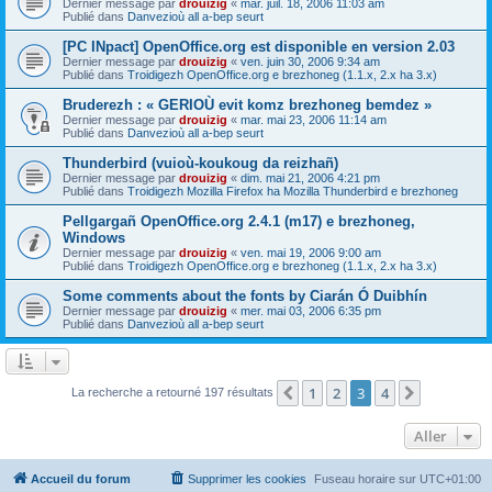
Dernier message par
drouizig
«
mar. juil. 18, 2006 11:03 am
Publié dans
Danvezioù all a-bep seurt
[PC INpact] OpenOffice.org est disponible en version 2.03
Dernier message par
drouizig
«
ven. juin 30, 2006 9:34 am
Publié dans
Troidigezh OpenOffice.org e brezhoneg (1.1.x, 2.x ha 3.x)
Bruderezh : « GERIOÙ evit komz brezhoneg bemdez »
Dernier message par
drouizig
«
mar. mai 23, 2006 11:14 am
Publié dans
Danvezioù all a-bep seurt
Thunderbird (vuioù-koukoug da reizhañ)
Dernier message par
drouizig
«
dim. mai 21, 2006 4:21 pm
Publié dans
Troidigezh Mozilla Firefox ha Mozilla Thunderbird e brezhoneg
Pellgargañ OpenOffice.org 2.4.1 (m17) e brezhoneg,
Windows
Dernier message par
drouizig
«
ven. mai 19, 2006 9:00 am
Publié dans
Troidigezh OpenOffice.org e brezhoneg (1.1.x, 2.x ha 3.x)
Some comments about the fonts by Ciarán Ó Duibhín
Dernier message par
drouizig
«
mer. mai 03, 2006 6:35 pm
Publié dans
Danvezioù all a-bep seurt
1
2
3
4
Précédent
Suivant
La recherche a retourné 197 résultats
Aller
Accueil du forum
Supprimer les cookies
Fuseau horaire sur
UTC+01:00