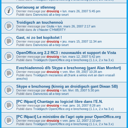
Geriaoueg ar stlenneg
Dernier message par
drouizig
«
lun. mars 26, 2007 5:45 pm
Publié dans
Danvezioù all a-bep seurt
Troidigezh an touchennoù
Dernier message par
Giulia
«
lun. mars 26, 2007 2:17 am
Publié dans
Ar c'hlavier C'HWERTY
Gast, ni zo bet kopikolet !
Dernier message par
drouizig
«
jeu. mars 15, 2007 11:34 am
Publié dans
Danvezioù all a-bep seurt
OpenOffice.org 2.2 RC3 : nouveautés et support de Vista
Dernier message par
drouizig
«
lun. mars 12, 2007 5:42 pm
Publié dans
Troidigezh OpenOffice.org e brezhoneg (1.1.x, 2.x ha 3.x)
Evezhiadennoù d/b Skype e brezhoneg (gant Alan Monfort)
Dernier message par
drouizig
«
ven. févr. 09, 2007 10:28 am
Publié dans
Troidigezh meziantoù all (frank a wirioù evit an darn vrasañ
anezho)
Skype e brezhoneg (kinnig an droidigezh gant Diwan SB)
Dernier message par
drouizig
«
lun. févr. 05, 2007 5:30 pm
Publié dans
Danvezioù all a-bep seurt
[PC INpact] Chantage au logiciel libre dans l'E.N.
Dernier message par
drouizig
«
mar. janv. 16, 2007 8:28 am
Publié dans
Troidigezh OpenOffice.org e brezhoneg (1.1.x, 2.x ha 3.x)
[PC INpact] Le ministère de l'agri opte pour OpenOffice.org
Dernier message par
drouizig
«
ven. janv. 12, 2007 2:10 pm
Publié dans
Troidigezh OpenOffice.org e brezhoneg (1.1.x, 2.x ha 3.x)