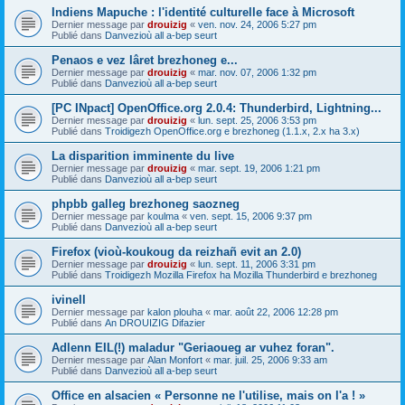
Indiens Mapuche : l'identité culturelle face à Microsoft
Dernier message par
drouizig
«
ven. nov. 24, 2006 5:27 pm
Publié dans
Danvezioù all a-bep seurt
Penaos e vez lâret brezhoneg e...
Dernier message par
drouizig
«
mar. nov. 07, 2006 1:32 pm
Publié dans
Danvezioù all a-bep seurt
[PC INpact] OpenOffice.org 2.0.4: Thunderbird, Lightning...
Dernier message par
drouizig
«
lun. sept. 25, 2006 3:53 pm
Publié dans
Troidigezh OpenOffice.org e brezhoneg (1.1.x, 2.x ha 3.x)
La disparition imminente du live
Dernier message par
drouizig
«
mar. sept. 19, 2006 1:21 pm
Publié dans
Danvezioù all a-bep seurt
phpbb galleg brezhoneg saozneg
Dernier message par
koulma
«
ven. sept. 15, 2006 9:37 pm
Publié dans
Danvezioù all a-bep seurt
Firefox (vioù-koukoug da reizhañ evit an 2.0)
Dernier message par
drouizig
«
lun. sept. 11, 2006 3:31 pm
Publié dans
Troidigezh Mozilla Firefox ha Mozilla Thunderbird e brezhoneg
ivinell
Dernier message par
kalon plouha
«
mar. août 22, 2006 12:28 pm
Publié dans
An DROUIZIG Difazier
Adlenn EIL(!) maladur "Geriaoueg ar vuhez foran".
Dernier message par
Alan Monfort
«
mar. juil. 25, 2006 9:33 am
Publié dans
Danvezioù all a-bep seurt
Office en alsacien « Personne ne l'utilise, mais on l'a ! »