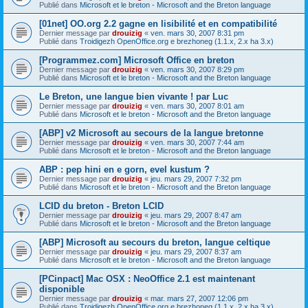
Publié dans
Microsoft et le breton - Microsoft and the Breton language
[01net] OO.org 2.2 gagne en lisibilité et en compatibilité
Dernier message par
drouizig
«
ven. mars 30, 2007 8:31 pm
Publié dans
Troidigezh OpenOffice.org e brezhoneg (1.1.x, 2.x ha 3.x)
[Programmez.com] Microsoft Office en breton
Dernier message par
drouizig
«
ven. mars 30, 2007 8:29 pm
Publié dans
Microsoft et le breton - Microsoft and the Breton language
Le Breton, une langue bien vivante ! par Luc
Dernier message par
drouizig
«
ven. mars 30, 2007 8:01 am
Publié dans
Microsoft et le breton - Microsoft and the Breton language
[ABP] v2 Microsoft au secours de la langue bretonne
Dernier message par
drouizig
«
ven. mars 30, 2007 7:44 am
Publié dans
Microsoft et le breton - Microsoft and the Breton language
ABP : pep hini en e gorn, evel kustum ?
Dernier message par
drouizig
«
jeu. mars 29, 2007 7:32 pm
Publié dans
Microsoft et le breton - Microsoft and the Breton language
LCID du breton - Breton LCID
Dernier message par
drouizig
«
jeu. mars 29, 2007 8:47 am
Publié dans
Microsoft et le breton - Microsoft and the Breton language
[ABP] Microsoft au secours du breton, langue celtique
Dernier message par
drouizig
«
jeu. mars 29, 2007 8:37 am
Publié dans
Microsoft et le breton - Microsoft and the Breton language
[PCinpact] Mac OSX : NeoOffice 2.1 est maintenant
disponible
Dernier message par
drouizig
«
mar. mars 27, 2007 12:06 pm
Publié dans
Troidigezh OpenOffice.org e brezhoneg (1.1.x, 2.x ha 3.x)