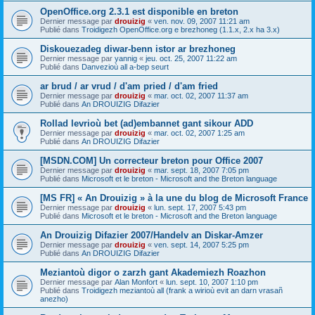
OpenOffice.org 2.3.1 est disponible en breton
Dernier message par
drouizig
«
ven. nov. 09, 2007 11:21 am
Publié dans
Troidigezh OpenOffice.org e brezhoneg (1.1.x, 2.x ha 3.x)
Diskouezadeg diwar-benn istor ar brezhoneg
Dernier message par
yannig
«
jeu. oct. 25, 2007 11:22 am
Publié dans
Danvezioù all a-bep seurt
ar brud / ar vrud / d'am pried / d'am fried
Dernier message par
drouizig
«
mar. oct. 02, 2007 11:37 am
Publié dans
An DROUIZIG Difazier
Rollad levrioù bet (ad)embannet gant sikour ADD
Dernier message par
drouizig
«
mar. oct. 02, 2007 1:25 am
Publié dans
An DROUIZIG Difazier
[MSDN.COM] Un correcteur breton pour Office 2007
Dernier message par
drouizig
«
mar. sept. 18, 2007 7:05 pm
Publié dans
Microsoft et le breton - Microsoft and the Breton language
[MS FR] « An Drouizig » à la une du blog de Microsoft France
Dernier message par
drouizig
«
lun. sept. 17, 2007 5:43 pm
Publié dans
Microsoft et le breton - Microsoft and the Breton language
An Drouizig Difazier 2007/Handelv an Diskar-Amzer
Dernier message par
drouizig
«
ven. sept. 14, 2007 5:25 pm
Publié dans
An DROUIZIG Difazier
Meziantoù digor o zarzh gant Akademiezh Roazhon
Dernier message par
Alan Monfort
«
lun. sept. 10, 2007 1:10 pm
Publié dans
Troidigezh meziantoù all (frank a wirioù evit an darn vrasañ
anezho)