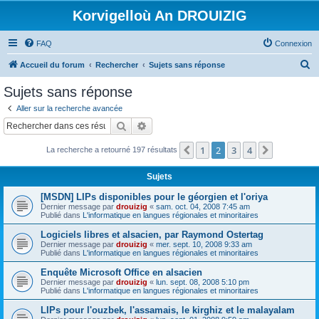
Korvigelloù An DROUIZIG
FAQ
Connexion
R
Accueil du forum
Rechercher
Sujets sans réponse
e
Sujets sans réponse
c
Aller sur la recherche avancée
h
Rechercher
Recherche avancée
e
1
2
3
4
Précédent
Suivant
La recherche a retourné 197 résultats
r
c
Sujets
h
[MSDN] LIPs disponibles pour le géorgien et l'oriya
e
Dernier message par
drouizig
«
sam. oct. 04, 2008 7:45 am
Publié dans
L'informatique en langues régionales et minoritaires
r
Logiciels libres et alsacien, par Raymond Ostertag
Dernier message par
drouizig
«
mer. sept. 10, 2008 9:33 am
Publié dans
L'informatique en langues régionales et minoritaires
Enquête Microsoft Office en alsacien
Dernier message par
drouizig
«
lun. sept. 08, 2008 5:10 pm
Publié dans
L'informatique en langues régionales et minoritaires
LIPs pour l'ouzbek, l'assamais, le kirghiz et le malayalam