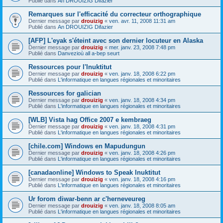
Publié dans
An DROUIZIG Difazier
Remarques sur l'efficacité du correcteur orthographique
Dernier message par
drouizig
«
ven. avr. 11, 2008 11:31 am
Publié dans
An DROUIZIG Difazier
[AFP] L'eyak s'éteint avec son dernier locuteur en Alaska
Dernier message par
drouizig
«
mer. janv. 23, 2008 7:48 pm
Publié dans
Danvezioù all a-bep seurt
Ressources pour l'Inuktitut
Dernier message par
drouizig
«
ven. janv. 18, 2008 6:22 pm
Publié dans
L'informatique en langues régionales et minoritaires
Ressources for galician
Dernier message par
drouizig
«
ven. janv. 18, 2008 4:34 pm
Publié dans
L'informatique en langues régionales et minoritaires
[WLB] Vista hag Office 2007 e kembraeg
Dernier message par
drouizig
«
ven. janv. 18, 2008 4:31 pm
Publié dans
L'informatique en langues régionales et minoritaires
[chile.com] Windows en Mapudungun
Dernier message par
drouizig
«
ven. janv. 18, 2008 4:26 pm
Publié dans
L'informatique en langues régionales et minoritaires
[canadaonline] Windows to Speak Inuktitut
Dernier message par
drouizig
«
ven. janv. 18, 2008 4:16 pm
Publié dans
L'informatique en langues régionales et minoritaires
Ur forom diwar-benn ar c'herneveureg
Dernier message par
drouizig
«
ven. janv. 18, 2008 8:05 am
Publié dans
L'informatique en langues régionales et minoritaires