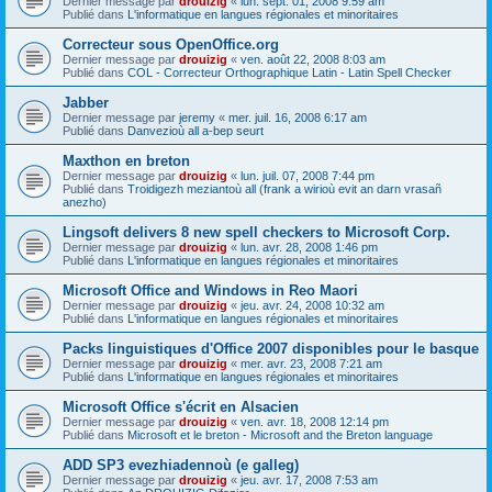
Dernier message par
drouizig
«
lun. sept. 01, 2008 9:59 am
Publié dans
L'informatique en langues régionales et minoritaires
Correcteur sous OpenOffice.org
Dernier message par
drouizig
«
ven. août 22, 2008 8:03 am
Publié dans
COL - Correcteur Orthographique Latin - Latin Spell Checker
Jabber
Dernier message par
jeremy
«
mer. juil. 16, 2008 6:17 am
Publié dans
Danvezioù all a-bep seurt
Maxthon en breton
Dernier message par
drouizig
«
lun. juil. 07, 2008 7:44 pm
Publié dans
Troidigezh meziantoù all (frank a wirioù evit an darn vrasañ
anezho)
Lingsoft delivers 8 new spell checkers to Microsoft Corp.
Dernier message par
drouizig
«
lun. avr. 28, 2008 1:46 pm
Publié dans
L'informatique en langues régionales et minoritaires
Microsoft Office and Windows in Reo Maori
Dernier message par
drouizig
«
jeu. avr. 24, 2008 10:32 am
Publié dans
L'informatique en langues régionales et minoritaires
Packs linguistiques d'Office 2007 disponibles pour le basque
Dernier message par
drouizig
«
mer. avr. 23, 2008 7:21 am
Publié dans
L'informatique en langues régionales et minoritaires
Microsoft Office s'écrit en Alsacien
Dernier message par
drouizig
«
ven. avr. 18, 2008 12:14 pm
Publié dans
Microsoft et le breton - Microsoft and the Breton language
ADD SP3 evezhiadennoù (e galleg)
Dernier message par
drouizig
«
jeu. avr. 17, 2008 7:53 am