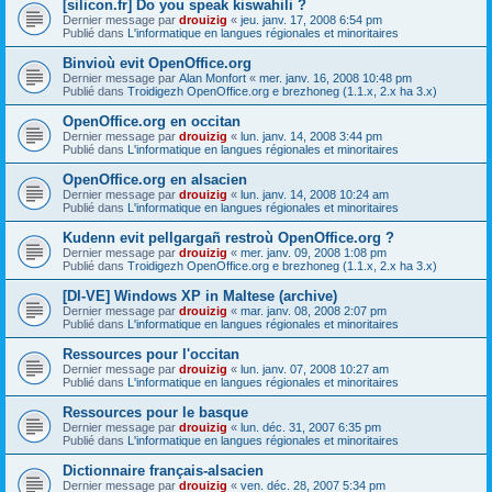
[silicon.fr] Do you speak kiswahili ?
Dernier message par
drouizig
«
jeu. janv. 17, 2008 6:54 pm
Publié dans
L'informatique en langues régionales et minoritaires
Binvioù evit OpenOffice.org
Dernier message par
Alan Monfort
«
mer. janv. 16, 2008 10:48 pm
Publié dans
Troidigezh OpenOffice.org e brezhoneg (1.1.x, 2.x ha 3.x)
OpenOffice.org en occitan
Dernier message par
drouizig
«
lun. janv. 14, 2008 3:44 pm
Publié dans
L'informatique en langues régionales et minoritaires
OpenOffice.org en alsacien
Dernier message par
drouizig
«
lun. janv. 14, 2008 10:24 am
Publié dans
L'informatique en langues régionales et minoritaires
Kudenn evit pellgargañ restroù OpenOffice.org ?
Dernier message par
drouizig
«
mer. janv. 09, 2008 1:08 pm
Publié dans
Troidigezh OpenOffice.org e brezhoneg (1.1.x, 2.x ha 3.x)
[DI-VE] Windows XP in Maltese (archive)
Dernier message par
drouizig
«
mar. janv. 08, 2008 2:07 pm
Publié dans
L'informatique en langues régionales et minoritaires
Ressources pour l'occitan
Dernier message par
drouizig
«
lun. janv. 07, 2008 10:27 am
Publié dans
L'informatique en langues régionales et minoritaires
Ressources pour le basque
Dernier message par
drouizig
«
lun. déc. 31, 2007 6:35 pm
Publié dans
L'informatique en langues régionales et minoritaires
Dictionnaire français-alsacien
Dernier message par
drouizig
«
ven. déc. 28, 2007 5:34 pm