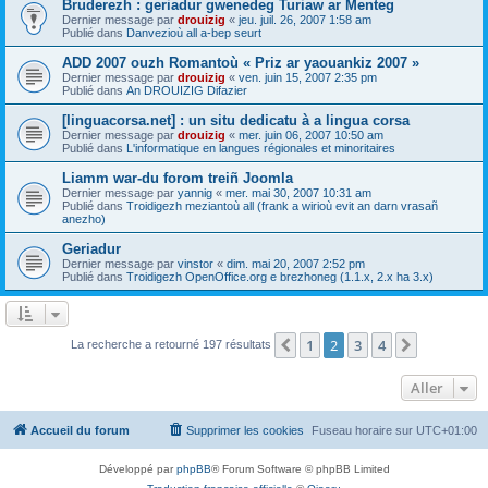
Bruderezh : geriadur gwenedeg Turiaw ar Menteg
Dernier message par
drouizig
«
jeu. juil. 26, 2007 1:58 am
Publié dans
Danvezioù all a-bep seurt
ADD 2007 ouzh Romantoù « Priz ar yaouankiz 2007 »
Dernier message par
drouizig
«
ven. juin 15, 2007 2:35 pm
Publié dans
An DROUIZIG Difazier
[linguacorsa.net] : un situ dedicatu à a lingua corsa
Dernier message par
drouizig
«
mer. juin 06, 2007 10:50 am
Publié dans
L'informatique en langues régionales et minoritaires
Liamm war-du forom treiñ Joomla
Dernier message par
yannig
«
mer. mai 30, 2007 10:31 am
Publié dans
Troidigezh meziantoù all (frank a wirioù evit an darn vrasañ
anezho)
Geriadur
Dernier message par
vinstor
«
dim. mai 20, 2007 2:52 pm
Publié dans
Troidigezh OpenOffice.org e brezhoneg (1.1.x, 2.x ha 3.x)
1
2
3
4
Précédent
Suivant
La recherche a retourné 197 résultats
Aller
Accueil du forum
Supprimer les cookies
Fuseau horaire sur
UTC+01:00
Développé par
phpBB
® Forum Software © phpBB Limited