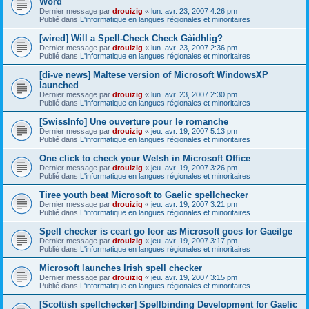
Word
Dernier message par
drouizig
«
lun. avr. 23, 2007 4:26 pm
Publié dans
L'informatique en langues régionales et minoritaires
[wired] Will a Spell-Check Check Gàidhlig?
Dernier message par
drouizig
«
lun. avr. 23, 2007 2:36 pm
Publié dans
L'informatique en langues régionales et minoritaires
[di-ve news] Maltese version of Microsoft WindowsXP
launched
Dernier message par
drouizig
«
lun. avr. 23, 2007 2:30 pm
Publié dans
L'informatique en langues régionales et minoritaires
[SwissInfo] Une ouverture pour le romanche
Dernier message par
drouizig
«
jeu. avr. 19, 2007 5:13 pm
Publié dans
L'informatique en langues régionales et minoritaires
One click to check your Welsh in Microsoft Office
Dernier message par
drouizig
«
jeu. avr. 19, 2007 3:26 pm
Publié dans
L'informatique en langues régionales et minoritaires
Tiree youth beat Microsoft to Gaelic spellchecker
Dernier message par
drouizig
«
jeu. avr. 19, 2007 3:21 pm
Publié dans
L'informatique en langues régionales et minoritaires
Spell checker is ceart go leor as Microsoft goes for Gaeilge
Dernier message par
drouizig
«
jeu. avr. 19, 2007 3:17 pm
Publié dans
L'informatique en langues régionales et minoritaires
Microsoft launches Irish spell checker
Dernier message par
drouizig
«
jeu. avr. 19, 2007 3:15 pm
Publié dans
L'informatique en langues régionales et minoritaires
[Scottish spellchecker] Spellbinding Development for Gaelic