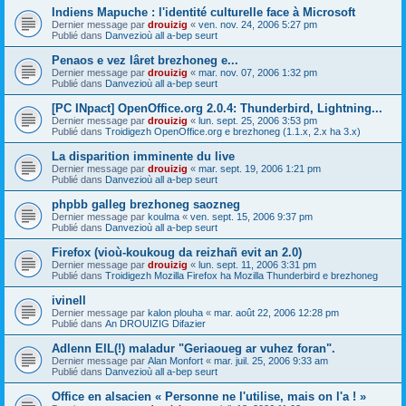
Indiens Mapuche : l'identité culturelle face à Microsoft
Dernier message par
drouizig
«
ven. nov. 24, 2006 5:27 pm
Publié dans
Danvezioù all a-bep seurt
Penaos e vez lâret brezhoneg e...
Dernier message par
drouizig
«
mar. nov. 07, 2006 1:32 pm
Publié dans
Danvezioù all a-bep seurt
[PC INpact] OpenOffice.org 2.0.4: Thunderbird, Lightning...
Dernier message par
drouizig
«
lun. sept. 25, 2006 3:53 pm
Publié dans
Troidigezh OpenOffice.org e brezhoneg (1.1.x, 2.x ha 3.x)
La disparition imminente du live
Dernier message par
drouizig
«
mar. sept. 19, 2006 1:21 pm
Publié dans
Danvezioù all a-bep seurt
phpbb galleg brezhoneg saozneg
Dernier message par
koulma
«
ven. sept. 15, 2006 9:37 pm
Publié dans
Danvezioù all a-bep seurt
Firefox (vioù-koukoug da reizhañ evit an 2.0)
Dernier message par
drouizig
«
lun. sept. 11, 2006 3:31 pm
Publié dans
Troidigezh Mozilla Firefox ha Mozilla Thunderbird e brezhoneg
ivinell
Dernier message par
kalon plouha
«
mar. août 22, 2006 12:28 pm
Publié dans
An DROUIZIG Difazier
Adlenn EIL(!) maladur "Geriaoueg ar vuhez foran".
Dernier message par
Alan Monfort
«
mar. juil. 25, 2006 9:33 am
Publié dans
Danvezioù all a-bep seurt
Office en alsacien « Personne ne l'utilise, mais on l'a ! »