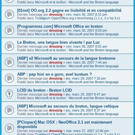
Publié dans
Microsoft et le breton - Microsoft and the Breton language
[01net] OO.org 2.2 gagne en lisibilité et en compatibilité
Dernier message par
drouizig
«
ven. mars 30, 2007 8:31 pm
Publié dans
Troidigezh OpenOffice.org e brezhoneg (1.1.x, 2.x ha 3.x)
[Programmez.com] Microsoft Office en breton
Dernier message par
drouizig
«
ven. mars 30, 2007 8:29 pm
Publié dans
Microsoft et le breton - Microsoft and the Breton language
Le Breton, une langue bien vivante ! par Luc
Dernier message par
drouizig
«
ven. mars 30, 2007 8:01 am
Publié dans
Microsoft et le breton - Microsoft and the Breton language
[ABP] v2 Microsoft au secours de la langue bretonne
Dernier message par
drouizig
«
ven. mars 30, 2007 7:44 am
Publié dans
Microsoft et le breton - Microsoft and the Breton language
ABP : pep hini en e gorn, evel kustum ?
Dernier message par
drouizig
«
jeu. mars 29, 2007 7:32 pm
Publié dans
Microsoft et le breton - Microsoft and the Breton language
LCID du breton - Breton LCID
Dernier message par
drouizig
«
jeu. mars 29, 2007 8:47 am
Publié dans
Microsoft et le breton - Microsoft and the Breton language
[ABP] Microsoft au secours du breton, langue celtique
Dernier message par
drouizig
«
jeu. mars 29, 2007 8:37 am
Publié dans
Microsoft et le breton - Microsoft and the Breton language
[PCinpact] Mac OSX : NeoOffice 2.1 est maintenant
disponible
Dernier message par
drouizig
«
mar. mars 27, 2007 12:06 pm
Publié dans
Troidigezh OpenOffice.org e brezhoneg (1.1.x, 2.x ha 3.x)