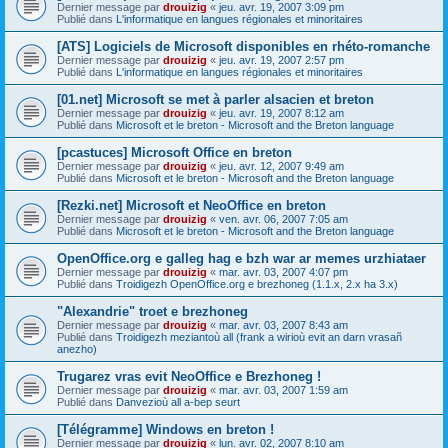
Dernier message par
drouizig
«
jeu. avr. 19, 2007 3:09 pm
Publié dans
L'informatique en langues régionales et minoritaires
[ATS] Logiciels de Microsoft disponibles en rhéto-romanche
Dernier message par
drouizig
«
jeu. avr. 19, 2007 2:57 pm
Publié dans
L'informatique en langues régionales et minoritaires
[01.net] Microsoft se met à parler alsacien et breton
Dernier message par
drouizig
«
jeu. avr. 19, 2007 8:12 am
Publié dans
Microsoft et le breton - Microsoft and the Breton language
[pcastuces] Microsoft Office en breton
Dernier message par
drouizig
«
jeu. avr. 12, 2007 9:49 am
Publié dans
Microsoft et le breton - Microsoft and the Breton language
[Rezki.net] Microsoft et NeoOffice en breton
Dernier message par
drouizig
«
ven. avr. 06, 2007 7:05 am
Publié dans
Microsoft et le breton - Microsoft and the Breton language
OpenOffice.org e galleg hag e bzh war ar memes urzhiataer
Dernier message par
drouizig
«
mar. avr. 03, 2007 4:07 pm
Publié dans
Troidigezh OpenOffice.org e brezhoneg (1.1.x, 2.x ha 3.x)
"Alexandrie" troet e brezhoneg
Dernier message par
drouizig
«
mar. avr. 03, 2007 8:43 am
Publié dans
Troidigezh meziantoù all (frank a wirioù evit an darn vrasañ
anezho)
Trugarez vras evit NeoOffice e Brezhoneg !
Dernier message par
drouizig
«
mar. avr. 03, 2007 1:59 am
Publié dans
Danvezioù all a-bep seurt
[Télégramme] Windows en breton !
Dernier message par
drouizig
«
lun. avr. 02, 2007 8:10 am