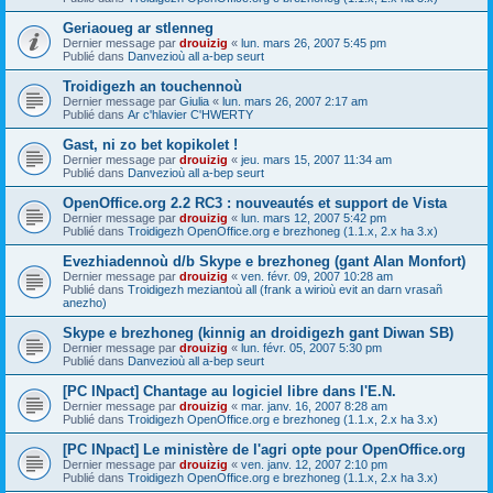
Geriaoueg ar stlenneg
Dernier message par
drouizig
«
lun. mars 26, 2007 5:45 pm
Publié dans
Danvezioù all a-bep seurt
Troidigezh an touchennoù
Dernier message par
Giulia
«
lun. mars 26, 2007 2:17 am
Publié dans
Ar c'hlavier C'HWERTY
Gast, ni zo bet kopikolet !
Dernier message par
drouizig
«
jeu. mars 15, 2007 11:34 am
Publié dans
Danvezioù all a-bep seurt
OpenOffice.org 2.2 RC3 : nouveautés et support de Vista
Dernier message par
drouizig
«
lun. mars 12, 2007 5:42 pm
Publié dans
Troidigezh OpenOffice.org e brezhoneg (1.1.x, 2.x ha 3.x)
Evezhiadennoù d/b Skype e brezhoneg (gant Alan Monfort)
Dernier message par
drouizig
«
ven. févr. 09, 2007 10:28 am
Publié dans
Troidigezh meziantoù all (frank a wirioù evit an darn vrasañ
anezho)
Skype e brezhoneg (kinnig an droidigezh gant Diwan SB)
Dernier message par
drouizig
«
lun. févr. 05, 2007 5:30 pm
Publié dans
Danvezioù all a-bep seurt
[PC INpact] Chantage au logiciel libre dans l'E.N.
Dernier message par
drouizig
«
mar. janv. 16, 2007 8:28 am
Publié dans
Troidigezh OpenOffice.org e brezhoneg (1.1.x, 2.x ha 3.x)
[PC INpact] Le ministère de l'agri opte pour OpenOffice.org
Dernier message par
drouizig
«
ven. janv. 12, 2007 2:10 pm
Publié dans
Troidigezh OpenOffice.org e brezhoneg (1.1.x, 2.x ha 3.x)