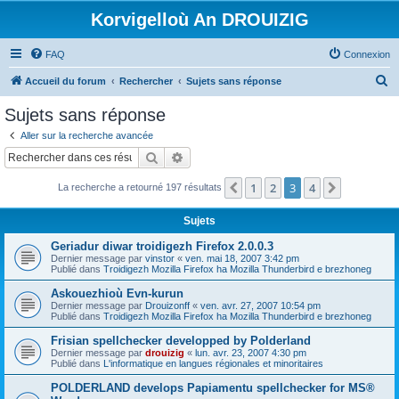
Korvigelloù An DROUIZIG
FAQ
Connexion
R
Accueil du forum
Rechercher
Sujets sans réponse
e
Sujets sans réponse
c
Aller sur la recherche avancée
h
Rechercher
Recherche avancée
e
1
2
3
4
Précédent
Suivant
La recherche a retourné 197 résultats
r
c
Sujets
h
Geriadur diwar troidigezh Firefox 2.0.0.3
e
Dernier message par
vinstor
«
ven. mai 18, 2007 3:42 pm
Publié dans
Troidigezh Mozilla Firefox ha Mozilla Thunderbird e brezhoneg
r
Askouezhioù Evn-kurun
Dernier message par
Drouizonff
«
ven. avr. 27, 2007 10:54 pm
Publié dans
Troidigezh Mozilla Firefox ha Mozilla Thunderbird e brezhoneg
Frisian spellchecker developped by Polderland
Dernier message par
drouizig
«
lun. avr. 23, 2007 4:30 pm
Publié dans
L'informatique en langues régionales et minoritaires
POLDERLAND develops Papiamentu spellchecker for MS®