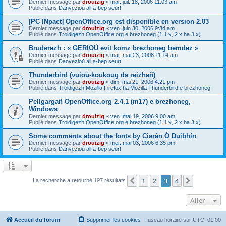
Dernier message par
drouizig
«
mar. juil. 18, 2006 11:03 am
Publié dans
Danvezioù all a-bep seurt
[PC INpact] OpenOffice.org est disponible en version 2.03
Dernier message par
drouizig
«
ven. juin 30, 2006 9:34 am
Publié dans
Troidigezh OpenOffice.org e brezhoneg (1.1.x, 2.x ha 3.x)
Bruderezh : « GERIOÙ evit komz brezhoneg bemdez »
Dernier message par
drouizig
«
mar. mai 23, 2006 11:14 am
Publié dans
Danvezioù all a-bep seurt
Thunderbird (vuioù-koukoug da reizhañ)
Dernier message par
drouizig
«
dim. mai 21, 2006 4:21 pm
Publié dans
Troidigezh Mozilla Firefox ha Mozilla Thunderbird e brezhoneg
Pellgargañ OpenOffice.org 2.4.1 (m17) e brezhoneg,
Windows
Dernier message par
drouizig
«
ven. mai 19, 2006 9:00 am
Publié dans
Troidigezh OpenOffice.org e brezhoneg (1.1.x, 2.x ha 3.x)
Some comments about the fonts by Ciarán Ó Duibhín
Dernier message par
drouizig
«
mer. mai 03, 2006 6:35 pm
Publié dans
Danvezioù all a-bep seurt
1
2
3
4
Précédent
Suivant
La recherche a retourné 197 résultats
Aller
Accueil du forum
Supprimer les cookies
Fuseau horaire sur
UTC+01:00