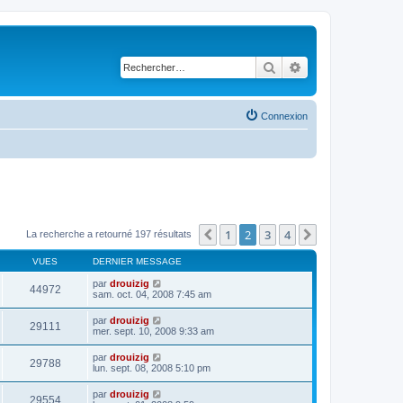
Rechercher
Recherche avancé
Connexion
1
2
3
4
Précédent
Suivant
La recherche a retourné 197 résultats
VUES
DERNIER MESSAGE
par
drouizig
44972
sam. oct. 04, 2008 7:45 am
par
drouizig
29111
mer. sept. 10, 2008 9:33 am
par
drouizig
29788
lun. sept. 08, 2008 5:10 pm
par
drouizig
29554