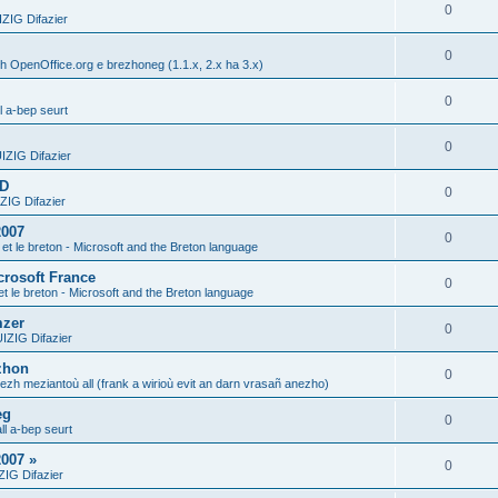
0
IG Difazier
0
h OpenOffice.org e brezhoneg (1.1.x, 2.x ha 3.x)
0
l a-bep seurt
0
ZIG Difazier
DD
0
IG Difazier
2007
0
 et le breton - Microsoft and the Breton language
crosoft France
0
et le breton - Microsoft and the Breton language
mzer
0
ZIG Difazier
zhon
0
gezh meziantoù all (frank a wirioù evit an darn vrasañ anezho)
eg
0
ll a-bep seurt
007 »
0
IG Difazier