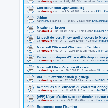
par
drouizig
»
lun. sept. 01, 2008 9:59 am
» dans
L'informat
Correcteur sous OpenOffice.org
par
drouizig
»
ven. août 22, 2008 8:03 am
» dans
COL - Cor
Jabber
par
jeremy
»
mer. juil. 16, 2008 6:17 am
» dans
Danvezioù all
Maxthon en breton
par
drouizig
»
lun. juil. 07, 2008 7:44 pm
» dans
Troidigezh m
Lingsoft delivers 8 new spell checkers to Micro
par
drouizig
»
lun. avr. 28, 2008 1:46 pm
» dans
L'informati
Microsoft Office and Windows in Reo Maori
par
drouizig
»
jeu. avr. 24, 2008 10:32 am
» dans
L'informat
Packs linguistiques d'Office 2007 disponibles 
par
drouizig
»
mer. avr. 23, 2008 7:21 am
» dans
L'informat
Microsoft Office s'écrit en Alsacien
par
drouizig
»
ven. avr. 18, 2008 12:14 pm
» dans
Microsoft
ADD SP3 evezhiadennoù (e galleg)
par
drouizig
»
jeu. avr. 17, 2008 7:53 am
» dans
An DROUIZI
Remarques sur l'efficacité du correcteur ortho
par
drouizig
»
ven. avr. 11, 2008 11:31 am
» dans
An DROUI
[AFP] L'eyak s'éteint avec son dernier locuteur
par
drouizig
»
mer. janv. 23, 2008 7:48 pm
» dans
Danvezioù
Ressources pour l'Inuktitut