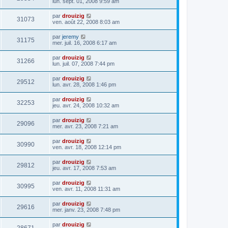
lun. sept. 01, 2008 9:59 am
par
drouizig
31073
ven. août 22, 2008 8:03 am
par
jeremy
31175
mer. juil. 16, 2008 6:17 am
par
drouizig
31266
lun. juil. 07, 2008 7:44 pm
par
drouizig
29512
lun. avr. 28, 2008 1:46 pm
par
drouizig
32253
jeu. avr. 24, 2008 10:32 am
par
drouizig
29096
mer. avr. 23, 2008 7:21 am
par
drouizig
30990
ven. avr. 18, 2008 12:14 pm
par
drouizig
29812
jeu. avr. 17, 2008 7:53 am
par
drouizig
30995
ven. avr. 11, 2008 11:31 am
par
drouizig
29616
mer. janv. 23, 2008 7:48 pm
par
drouizig