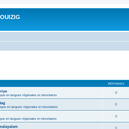
ROUIZIG
RÉPONSES
riya
0
ique en langues régionales et minoritaires
tag
0
tique en langues régionales et minoritaires
0
ique en langues régionales et minoritaires
e malayalam
0