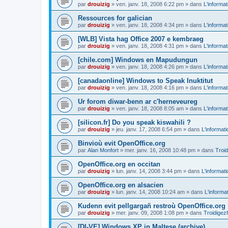
par
drouizig
»
ven. janv. 18, 2008 6:22 pm
» dans
L'informat
Ressources for galician
par
drouizig
»
ven. janv. 18, 2008 4:34 pm
» dans
L'informat
[WLB] Vista hag Office 2007 e kembraeg
par
drouizig
»
ven. janv. 18, 2008 4:31 pm
» dans
L'informat
[chile.com] Windows en Mapudungun
par
drouizig
»
ven. janv. 18, 2008 4:26 pm
» dans
L'informat
[canadaonline] Windows to Speak Inuktitut
par
drouizig
»
ven. janv. 18, 2008 4:16 pm
» dans
L'informat
Ur forom diwar-benn ar c'herneveureg
par
drouizig
»
ven. janv. 18, 2008 8:05 am
» dans
L'informat
[silicon.fr] Do you speak kiswahili ?
par
drouizig
»
jeu. janv. 17, 2008 6:54 pm
» dans
L'informat
Binvioù evit OpenOffice.org
par
Alan Monfort
»
mer. janv. 16, 2008 10:48 pm
» dans
Troid
OpenOffice.org en occitan
par
drouizig
»
lun. janv. 14, 2008 3:44 pm
» dans
L'informat
OpenOffice.org en alsacien
par
drouizig
»
lun. janv. 14, 2008 10:24 am
» dans
L'informa
Kudenn evit pellgargañ restroù OpenOffice.org
par
drouizig
»
mer. janv. 09, 2008 1:08 pm
» dans
Troidigez
[DI-VE] Windows XP in Maltese (archive)