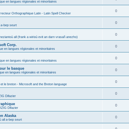
ique en langues régionales et minoritaires
0
recteur Orthographique Latin - Latin Spell Checker
0
 a-bep seurt
0
eziantoù all (frank a wirioù evit an darn vrasañ anezho)
soft Corp.
0
que en langues régionales et minoritaires
0
ique en langues régionales et minoritaires
pour le basque
0
ique en langues régionales et minoritaires
0
 et le breton - Microsoft and the Breton language
0
G Difazier
graphique
0
ZIG Difazier
 en Alaska
0
 all a-bep seurt