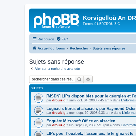
Korvigelloù An D
Foromoù KERZROUIZIG
Raccourcis
FAQ
Accueil du forum
Rechercher
Sujets sans réponse
Sujets sans réponse
Aller sur la recherche avancée
Rechercher
Recherche avancée
SUJETS
[MSDN] LIPs disponibles pour le géorgien et l'o
par
drouizig
»
sam. oct. 04, 2008 7:45 am
» dans
L'informat
Logiciels libres et alsacien, par Raymond Oster
par
drouizig
»
mer. sept. 10, 2008 9:33 am
» dans
L'informa
Enquête Microsoft Office en alsacien
par
drouizig
»
lun. sept. 08, 2008 5:10 pm
» dans
L'informat
LIPs pour l'ouzbek, l'assamais, le kirghiz et l