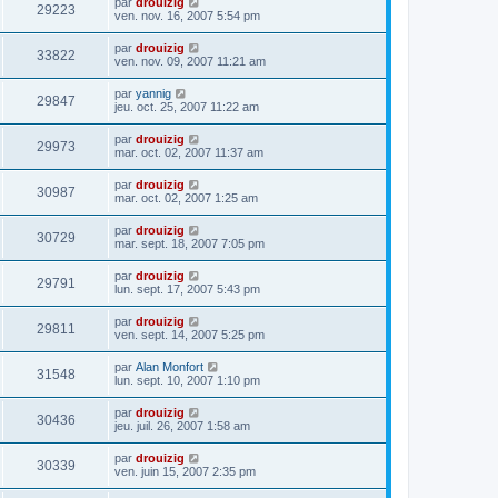
par
drouizig
29223
ven. nov. 16, 2007 5:54 pm
par
drouizig
33822
ven. nov. 09, 2007 11:21 am
par
yannig
29847
jeu. oct. 25, 2007 11:22 am
par
drouizig
29973
mar. oct. 02, 2007 11:37 am
par
drouizig
30987
mar. oct. 02, 2007 1:25 am
par
drouizig
30729
mar. sept. 18, 2007 7:05 pm
par
drouizig
29791
lun. sept. 17, 2007 5:43 pm
par
drouizig
29811
ven. sept. 14, 2007 5:25 pm
par
Alan Monfort
31548
lun. sept. 10, 2007 1:10 pm
par
drouizig
30436
jeu. juil. 26, 2007 1:58 am
par
drouizig
30339
ven. juin 15, 2007 2:35 pm