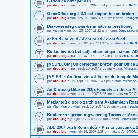
Gerioù da ouzhpennañ...
par
drouizig
»
ven. nov. 16, 2007 5:54 pm
» dans
An DROUIZ
OpenOffice.org 2.3.1 est disponible en breton
par
drouizig
»
ven. nov. 09, 2007 11:21 am
» dans
Troidigez
Diskouezadeg diwar-benn istor ar brezhoneg
par
yannig
»
jeu. oct. 25, 2007 11:22 am
» dans
Danvezioù al
ar brud / ar vrud / d'am pried / d'am fried
par
drouizig
»
mar. oct. 02, 2007 11:37 am
» dans
An DROUI
Rollad levrioù bet (ad)embannet gant sikour A
par
drouizig
»
mar. oct. 02, 2007 1:25 am
» dans
An DROUIZ
[MSDN.COM] Un correcteur breton pour Office 
par
drouizig
»
mar. sept. 18, 2007 7:05 pm
» dans
Microsoft
[MS FR] « An Drouizig » à la une du blog de Mi
par
drouizig
»
lun. sept. 17, 2007 5:43 pm
» dans
Microsoft 
An Drouizig Difazier 2007/Handelv an Diskar-A
par
drouizig
»
ven. sept. 14, 2007 5:25 pm
» dans
An DROUI
Meziantoù digor o zarzh gant Akademiezh Roa
par
Alan Monfort
»
lun. sept. 10, 2007 1:10 pm
» dans
Troidi
Bruderezh : geriadur gwenedeg Turiaw ar Ment
par
drouizig
»
jeu. juil. 26, 2007 1:58 am
» dans
Danvezioù a
ADD 2007 ouzh Romantoù « Priz ar yaouankiz 2
par
drouizig
»
ven. juin 15, 2007 2:35 pm
» dans
An DROUIZ