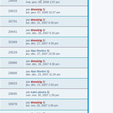
29404
mar. janv. 08, 2008 2:07 pm
par
drouizig
29033
lun. janv. 07, 2008 10:27 am
par
drouizig
28791
lun. déc. 31, 2007 6:35 pm
par
drouizig
29441
ven. déc. 28, 2007 5:34 pm
par
drouizig
30389
jeu. déc. 27, 2007 4:39 pm
par
Alan Monfort
29529
jeu. déc. 27, 2007 10:36 am
par
drouizig
28886
mer. déc. 26, 2007 4:38 pm
par
Alan Monfort
29866
dim. déc. 23, 2007 11:24 am
par
drouizig
28833
jeu. déc. 13, 2007 2:59 pm
par
kalon plouha
29695
ven. nov. 30, 2007 1:39 pm
par
drouizig
30978
lun. nov. 26, 2007 1:06 pm