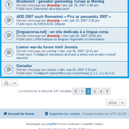
Bruderezh : geriadur gwenedeg Turiaw ar Menteg
Dernier message par
drouizig
«
jeu. juil. 26, 2007 1:58 am
Publié dans
Danvezioù all a-bep seurt
ADD 2007 ouzh Romantoù « Priz ar yaouankiz 2007 »
Dernier message par
drouizig
«
ven. juin 15, 2007 2:35 pm
Publié dans
An DROUIZIG Difazier
[linguacorsa.net] : un situ dedicatu à a lingua corsa
Dernier message par
drouizig
«
mer. juin 06, 2007 10:50 am
Publié dans
L'informatique en langues régionales et minoritaires
Liamm war-du forom treiñ Joomla
Dernier message par
yannig
«
mer. mai 30, 2007 10:31 am
Publié dans
Troidigezh meziantoù all (frank a wirioù evit an darn vrasañ
anezho)
Geriadur
Dernier message par
vinstor
«
dim. mai 20, 2007 2:52 pm
Publié dans
Troidigezh OpenOffice.org e brezhoneg (1.1.x, 2.x ha 3.x)
1
2
3
4
Précédent
Suivant
La recherche a retourné 197 résultats
Aller
Accueil du forum
Supprimer les cookies
Fuseau horaire sur
UTC+01:00
Développé par
phpBB
® Forum Software © phpBB Limited