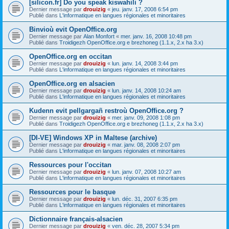
[silicon.fr] Do you speak kiswahili ?
Dernier message par
drouizig
«
jeu. janv. 17, 2008 6:54 pm
Publié dans
L'informatique en langues régionales et minoritaires
Binvioù evit OpenOffice.org
Dernier message par
Alan Monfort
«
mer. janv. 16, 2008 10:48 pm
Publié dans
Troidigezh OpenOffice.org e brezhoneg (1.1.x, 2.x ha 3.x)
OpenOffice.org en occitan
Dernier message par
drouizig
«
lun. janv. 14, 2008 3:44 pm
Publié dans
L'informatique en langues régionales et minoritaires
OpenOffice.org en alsacien
Dernier message par
drouizig
«
lun. janv. 14, 2008 10:24 am
Publié dans
L'informatique en langues régionales et minoritaires
Kudenn evit pellgargañ restroù OpenOffice.org ?
Dernier message par
drouizig
«
mer. janv. 09, 2008 1:08 pm
Publié dans
Troidigezh OpenOffice.org e brezhoneg (1.1.x, 2.x ha 3.x)
[DI-VE] Windows XP in Maltese (archive)
Dernier message par
drouizig
«
mar. janv. 08, 2008 2:07 pm
Publié dans
L'informatique en langues régionales et minoritaires
Ressources pour l'occitan
Dernier message par
drouizig
«
lun. janv. 07, 2008 10:27 am
Publié dans
L'informatique en langues régionales et minoritaires
Ressources pour le basque
Dernier message par
drouizig
«
lun. déc. 31, 2007 6:35 pm
Publié dans
L'informatique en langues régionales et minoritaires
Dictionnaire français-alsacien
Dernier message par
drouizig
«
ven. déc. 28, 2007 5:34 pm