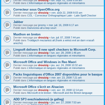
Dernier message par
drouizig
«
lun. sept. 01, 2008 9:59 am
Publié dans
L'informatique en langues régionales et minoritaires
Correcteur sous OpenOffice.org
Dernier message par
drouizig
«
ven. août 22, 2008 8:03 am
Publié dans
COL - Correcteur Orthographique Latin - Latin Spell Checker
Jabber
Dernier message par
jeremy
«
mer. juil. 16, 2008 6:17 am
Publié dans
Danvezioù all a-bep seurt
Maxthon en breton
Dernier message par
drouizig
«
lun. juil. 07, 2008 7:44 pm
Publié dans
Troidigezh meziantoù all (frank a wirioù evit an darn vrasañ
anezho)
Lingsoft delivers 8 new spell checkers to Microsoft Corp.
Dernier message par
drouizig
«
lun. avr. 28, 2008 1:46 pm
Publié dans
L'informatique en langues régionales et minoritaires
Microsoft Office and Windows in Reo Maori
Dernier message par
drouizig
«
jeu. avr. 24, 2008 10:32 am
Publié dans
L'informatique en langues régionales et minoritaires
Packs linguistiques d'Office 2007 disponibles pour le basque
Dernier message par
drouizig
«
mer. avr. 23, 2008 7:21 am
Publié dans
L'informatique en langues régionales et minoritaires
Microsoft Office s'écrit en Alsacien
Dernier message par
drouizig
«
ven. avr. 18, 2008 12:14 pm
Publié dans
Microsoft et le breton - Microsoft and the Breton language
ADD SP3 evezhiadennoù (e galleg)
Dernier message par
drouizig
«
jeu. avr. 17, 2008 7:53 am