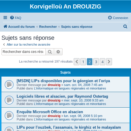
Korvigelloù An DROUIZIG
FAQ
Connexion
R
Accueil du forum
Rechercher
Sujets sans réponse
e
Sujets sans réponse
c
Aller sur la recherche avancée
h
Rechercher
Recherche avancée
e
1
2
3
4
Précédent
Suivant
La recherche a retourné 197 résultats
r
c
Sujets
h
[MSDN] LIPs disponibles pour le géorgien et l'oriya
e
Dernier message par
drouizig
«
sam. oct. 04, 2008 7:45 am
Publié dans
L'informatique en langues régionales et minoritaires
r
Logiciels libres et alsacien, par Raymond Ostertag
Dernier message par
drouizig
«
mer. sept. 10, 2008 9:33 am
Publié dans
L'informatique en langues régionales et minoritaires
Enquête Microsoft Office en alsacien
Dernier message par
drouizig
«
lun. sept. 08, 2008 5:10 pm
Publié dans
L'informatique en langues régionales et minoritaires
LIPs pour l'ouzbek, l'assamais, le kirghiz et le malayalam