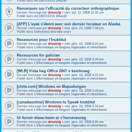
Publié dans
An DROUIZIG Difazier
Remarques sur l'efficacité du correcteur orthographique
Dernier message par
drouizig
«
ven. avr. 11, 2008 11:31 am
Publié dans
An DROUIZIG Difazier
[AFP] L'eyak s'éteint avec son dernier locuteur en Alaska
Dernier message par
drouizig
«
mer. janv. 23, 2008 7:48 pm
Publié dans
Danvezioù all a-bep seurt
Ressources pour l'Inuktitut
Dernier message par
drouizig
«
ven. janv. 18, 2008 6:22 pm
Publié dans
L'informatique en langues régionales et minoritaires
Ressources for galician
Dernier message par
drouizig
«
ven. janv. 18, 2008 4:34 pm
Publié dans
L'informatique en langues régionales et minoritaires
[WLB] Vista hag Office 2007 e kembraeg
Dernier message par
drouizig
«
ven. janv. 18, 2008 4:31 pm
Publié dans
L'informatique en langues régionales et minoritaires
[chile.com] Windows en Mapudungun
Dernier message par
drouizig
«
ven. janv. 18, 2008 4:26 pm
Publié dans
L'informatique en langues régionales et minoritaires
[canadaonline] Windows to Speak Inuktitut
Dernier message par
drouizig
«
ven. janv. 18, 2008 4:16 pm
Publié dans
L'informatique en langues régionales et minoritaires
Ur forom diwar-benn ar c'herneveureg
Dernier message par
drouizig
«
ven. janv. 18, 2008 8:05 am
Publié dans
L'informatique en langues régionales et minoritaires