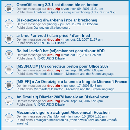
OpenOffice.org 2.3.1 est disponible en breton
Dernier message par
drouizig
«
ven. nov. 09, 2007 11:21 am
Publié dans
Troidigezh OpenOffice.org e brezhoneg (1.1.x, 2.x ha 3.x)
Diskouezadeg diwar-benn istor ar brezhoneg
Dernier message par
yannig
«
jeu. oct. 25, 2007 11:22 am
Publié dans
Danvezioù all a-bep seurt
ar brud / ar vrud / d'am pried / d'am fried
Dernier message par
drouizig
«
mar. oct. 02, 2007 11:37 am
Publié dans
An DROUIZIG Difazier
Rollad levrioù bet (ad)embannet gant sikour ADD
Dernier message par
drouizig
«
mar. oct. 02, 2007 1:25 am
Publié dans
An DROUIZIG Difazier
[MSDN.COM] Un correcteur breton pour Office 2007
Dernier message par
drouizig
«
mar. sept. 18, 2007 7:05 pm
Publié dans
Microsoft et le breton - Microsoft and the Breton language
[MS FR] « An Drouizig » à la une du blog de Microsoft France
Dernier message par
drouizig
«
lun. sept. 17, 2007 5:43 pm
Publié dans
Microsoft et le breton - Microsoft and the Breton language
An Drouizig Difazier 2007/Handelv an Diskar-Amzer
Dernier message par
drouizig
«
ven. sept. 14, 2007 5:25 pm
Publié dans
An DROUIZIG Difazier
Meziantoù digor o zarzh gant Akademiezh Roazhon
Dernier message par
Alan Monfort
«
lun. sept. 10, 2007 1:10 pm
Publié dans
Troidigezh meziantoù all (frank a wirioù evit an darn vrasañ
anezho)