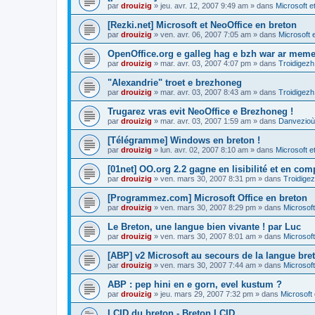
par
drouizig
»
jeu. avr. 12, 2007 9:49 am
» dans
Microsoft e
[Rezki.net] Microsoft et NeoOffice en breton
par
drouizig
»
ven. avr. 06, 2007 7:05 am
» dans
Microsoft 
OpenOffice.org e galleg hag e bzh war ar meme
par
drouizig
»
mar. avr. 03, 2007 4:07 pm
» dans
Troidigezh
"Alexandrie" troet e brezhoneg
par
drouizig
»
mar. avr. 03, 2007 8:43 am
» dans
Troidigezh
Trugarez vras evit NeoOffice e Brezhoneg !
par
drouizig
»
mar. avr. 03, 2007 1:59 am
» dans
Danvezioù 
[Télégramme] Windows en breton !
par
drouizig
»
lun. avr. 02, 2007 8:10 am
» dans
Microsoft e
[01net] OO.org 2.2 gagne en lisibilité et en comp
par
drouizig
»
ven. mars 30, 2007 8:31 pm
» dans
Troidigez
[Programmez.com] Microsoft Office en breton
par
drouizig
»
ven. mars 30, 2007 8:29 pm
» dans
Microsoft
Le Breton, une langue bien vivante ! par Luc
par
drouizig
»
ven. mars 30, 2007 8:01 am
» dans
Microsoft
[ABP] v2 Microsoft au secours de la langue bre
par
drouizig
»
ven. mars 30, 2007 7:44 am
» dans
Microsoft
ABP : pep hini en e gorn, evel kustum ?
par
drouizig
»
jeu. mars 29, 2007 7:32 pm
» dans
Microsoft 
LCID du breton - Breton LCID