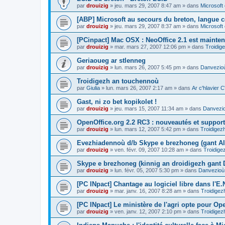
par
drouizig
»
jeu. mars 29, 2007 8:47 am
» dans
Microsoft 
[ABP] Microsoft au secours du breton, langue c
par
drouizig
»
jeu. mars 29, 2007 8:37 am
» dans
Microsoft 
[PCinpact] Mac OSX : NeoOffice 2.1 est mainten
par
drouizig
»
mar. mars 27, 2007 12:06 pm
» dans
Troidig
Geriaoueg ar stlenneg
par
drouizig
»
lun. mars 26, 2007 5:45 pm
» dans
Danvezioù
Troidigezh an touchennoù
par
Giulia
»
lun. mars 26, 2007 2:17 am
» dans
Ar c'hlavier
Gast, ni zo bet kopikolet !
par
drouizig
»
jeu. mars 15, 2007 11:34 am
» dans
Danvezio
OpenOffice.org 2.2 RC3 : nouveautés et support
par
drouizig
»
lun. mars 12, 2007 5:42 pm
» dans
Troidigez
Evezhiadennoù d/b Skype e brezhoneg (gant Al
par
drouizig
»
ven. févr. 09, 2007 10:28 am
» dans
Troidige
Skype e brezhoneg (kinnig an droidigezh gant
par
drouizig
»
lun. févr. 05, 2007 5:30 pm
» dans
Danvezioù 
[PC INpact] Chantage au logiciel libre dans l'E.
par
drouizig
»
mar. janv. 16, 2007 8:28 am
» dans
Troidigez
[PC INpact] Le ministère de l'agri opte pour Op
par
drouizig
»
ven. janv. 12, 2007 2:10 pm
» dans
Troidigez