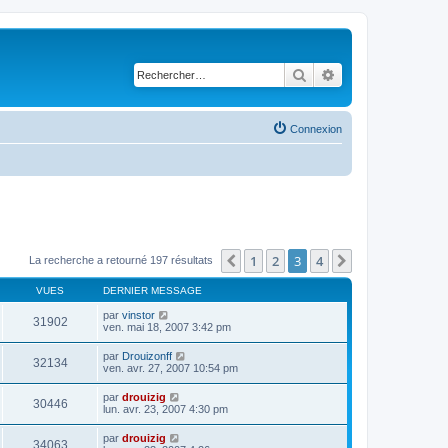
Rechercher
Recherche avancé
Connexion
1
2
3
4
Précédent
Suivant
La recherche a retourné 197 résultats
VUES
DERNIER MESSAGE
par
vinstor
31902
ven. mai 18, 2007 3:42 pm
par
Drouizonff
32134
ven. avr. 27, 2007 10:54 pm
par
drouizig
30446
lun. avr. 23, 2007 4:30 pm
par
drouizig
34063