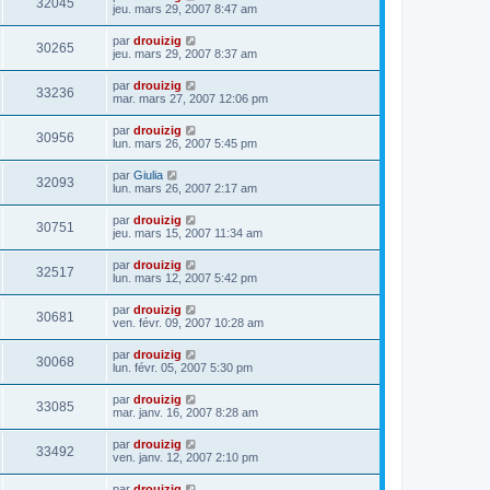
32045
jeu. mars 29, 2007 8:47 am
par
drouizig
30265
jeu. mars 29, 2007 8:37 am
par
drouizig
33236
mar. mars 27, 2007 12:06 pm
par
drouizig
30956
lun. mars 26, 2007 5:45 pm
par
Giulia
32093
lun. mars 26, 2007 2:17 am
par
drouizig
30751
jeu. mars 15, 2007 11:34 am
par
drouizig
32517
lun. mars 12, 2007 5:42 pm
par
drouizig
30681
ven. févr. 09, 2007 10:28 am
par
drouizig
30068
lun. févr. 05, 2007 5:30 pm
par
drouizig
33085
mar. janv. 16, 2007 8:28 am
par
drouizig
33492
ven. janv. 12, 2007 2:10 pm
par
drouizig