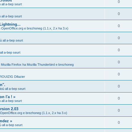
crosoft
0
all a-bep seurt
0
all a-bep seurt
Lightning...
0
 OpenOffice.org e brezhoneg (1.1.x, 2.x ha 3.x)
0
 all a-bep seurt
0
ll a-bep seurt
0
 Mozilla Firefox ha Mozilla Thunderbird e brezhoneg
0
ROUIZIG Difazier
n".
0
où all a-bep seurt
n l'a ! »
0
all a-bep seurt
rsion 2.03
0
 OpenOffice.org e brezhoneg (1.1.x, 2.x ha 3.x)
mdez »
0
 all a-bep seurt