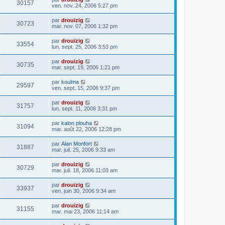
30157
ven. nov. 24, 2006 5:27 pm
par
drouizig
30723
mar. nov. 07, 2006 1:32 pm
par
drouizig
33554
lun. sept. 25, 2006 3:53 pm
par
drouizig
30735
mar. sept. 19, 2006 1:21 pm
par
koulma
29597
ven. sept. 15, 2006 9:37 pm
par
drouizig
31757
lun. sept. 11, 2006 3:31 pm
par
kalon plouha
31094
mar. août 22, 2006 12:28 pm
par
Alan Monfort
31887
mar. juil. 25, 2006 9:33 am
par
drouizig
30729
mar. juil. 18, 2006 11:03 am
par
drouizig
33937
ven. juin 30, 2006 9:34 am
par
drouizig
31155
mar. mai 23, 2006 11:14 am