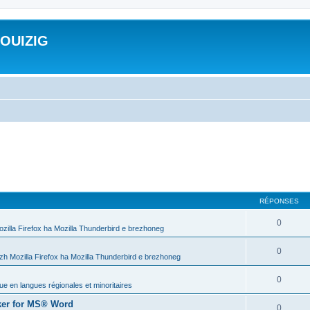
ROUIZIG
RÉPONSES
0
ozilla Firefox ha Mozilla Thunderbird e brezhoneg
0
zh Mozilla Firefox ha Mozilla Thunderbird e brezhoneg
0
que en langues régionales et minoritaires
er for MS® Word
0