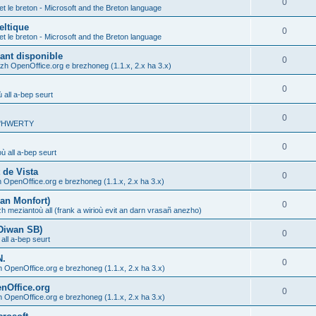
0
et le breton - Microsoft and the Breton language
eltique
0
et le breton - Microsoft and the Breton language
ant disponible
0
ezh OpenOffice.org e brezhoneg (1.1.x, 2.x ha 3.x)
0
 all a-bep seurt
0
 C'HWERTY
0
ù all a-bep seurt
 de Vista
0
h OpenOffice.org e brezhoneg (1.1.x, 2.x ha 3.x)
an Monfort)
0
zh meziantoù all (frank a wirioù evit an darn vrasañ anezho)
 Diwan SB)
0
all a-bep seurt
N.
0
h OpenOffice.org e brezhoneg (1.1.x, 2.x ha 3.x)
enOffice.org
0
h OpenOffice.org e brezhoneg (1.1.x, 2.x ha 3.x)