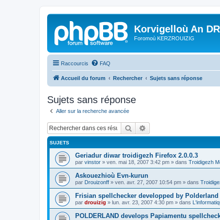
Korvigelloù An D
Foromoù KERZROUIZIG
Raccourcis
FAQ
Accueil du forum
Rechercher
Sujets sans réponse
Sujets sans réponse
Aller sur la recherche avancée
Rechercher
Recherche avancée
SUJETS
Geriadur diwar troidigezh Firefox 2.0.0.3
par
vinstor
»
ven. mai 18, 2007 3:42 pm
» dans
Troidigezh M
Askouezhioù Evn-kurun
par
Drouizonff
»
ven. avr. 27, 2007 10:54 pm
» dans
Troidige
Frisian spellchecker developped by Polderland
par
drouizig
»
lun. avr. 23, 2007 4:30 pm
» dans
L'informati
POLDERLAND develops Papiamentu spellcheck