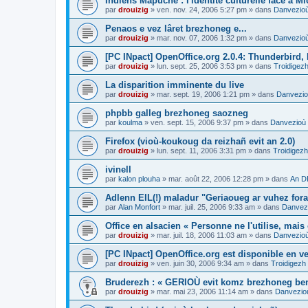
Indiens Mapuche : l'identité culturelle face à Mi
par
drouizig
»
ven. nov. 24, 2006 5:27 pm
» dans
Danvezioù 
Penaos e vez lâret brezhoneg e...
par
drouizig
»
mar. nov. 07, 2006 1:32 pm
» dans
Danvezioù 
[PC INpact] OpenOffice.org 2.0.4: Thunderbird, 
par
drouizig
»
lun. sept. 25, 2006 3:53 pm
» dans
Troidigezh
La disparition imminente du live
par
drouizig
»
mar. sept. 19, 2006 1:21 pm
» dans
Danvezioù
phpbb galleg brezhoneg saozneg
par
koulma
»
ven. sept. 15, 2006 9:37 pm
» dans
Danvezioù a
Firefox (vioù-koukoug da reizhañ evit an 2.0)
par
drouizig
»
lun. sept. 11, 2006 3:31 pm
» dans
Troidigezh
ivinell
par
kalon plouha
»
mar. août 22, 2006 12:28 pm
» dans
An D
Adlenn EIL(!) maladur "Geriaoueg ar vuhez fora
par
Alan Monfort
»
mar. juil. 25, 2006 9:33 am
» dans
Danvezi
Office en alsacien « Personne ne l'utilise, mais o
par
drouizig
»
mar. juil. 18, 2006 11:03 am
» dans
Danvezioù 
[PC INpact] OpenOffice.org est disponible en ve
par
drouizig
»
ven. juin 30, 2006 9:34 am
» dans
Troidigezh
Bruderezh : « GERIOÙ evit komz brezhoneg be
par
drouizig
»
mar. mai 23, 2006 11:14 am
» dans
Danvezioù