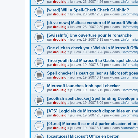
par
drouizig
»
lun. avr. 23, 2007 4:26 pm
» dans
L'informati
[wired] Will a Spell-Check Check Gàidhlig?
par
drouizig
»
lun. avr. 23, 2007 2:36 pm
» dans
L'informati
[di-ve news] Maltese version of Microsoft Win
par
drouizig
»
lun. avr. 23, 2007 2:30 pm
» dans
L'informati
[SwissInfo] Une ouverture pour le romanche
par
drouizig
»
jeu. avr. 19, 2007 5:13 pm
» dans
L'informati
One click to check your Welsh in Microsoft Offi
par
drouizig
»
jeu. avr. 19, 2007 3:26 pm
» dans
L'informati
Tiree youth beat Microsoft to Gaelic spellcheck
par
drouizig
»
jeu. avr. 19, 2007 3:21 pm
» dans
L'informati
Spell checker is ceart go leor as Microsoft goes
par
drouizig
»
jeu. avr. 19, 2007 3:17 pm
» dans
L'informati
Microsoft launches Irish spell checker
par
drouizig
»
jeu. avr. 19, 2007 3:15 pm
» dans
L'informati
[Scottish spellchecker] Spellbinding Developme
par
drouizig
»
jeu. avr. 19, 2007 3:09 pm
» dans
L'informati
[ATS] Logiciels de Microsoft disponibles en r
par
drouizig
»
jeu. avr. 19, 2007 2:57 pm
» dans
L'informati
[01.net] Microsoft se met à parler alsacien et br
par
drouizig
»
jeu. avr. 19, 2007 8:12 am
» dans
Microsoft e
[pcastuces] Microsoft Office en breton