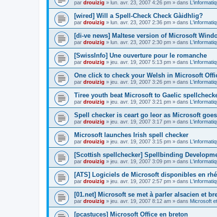
par
drouizig
»
lun. avr. 23, 2007 4:26 pm
» dans
L'informati
[wired] Will a Spell-Check Check Gàidhlig?
par
drouizig
»
lun. avr. 23, 2007 2:36 pm
» dans
L'informati
[di-ve news] Maltese version of Microsoft Win
par
drouizig
»
lun. avr. 23, 2007 2:30 pm
» dans
L'informati
[SwissInfo] Une ouverture pour le romanche
par
drouizig
»
jeu. avr. 19, 2007 5:13 pm
» dans
L'informati
One click to check your Welsh in Microsoft Offi
par
drouizig
»
jeu. avr. 19, 2007 3:26 pm
» dans
L'informati
Tiree youth beat Microsoft to Gaelic spellcheck
par
drouizig
»
jeu. avr. 19, 2007 3:21 pm
» dans
L'informati
Spell checker is ceart go leor as Microsoft goes
par
drouizig
»
jeu. avr. 19, 2007 3:17 pm
» dans
L'informati
Microsoft launches Irish spell checker
par
drouizig
»
jeu. avr. 19, 2007 3:15 pm
» dans
L'informati
[Scottish spellchecker] Spellbinding Developme
par
drouizig
»
jeu. avr. 19, 2007 3:09 pm
» dans
L'informati
[ATS] Logiciels de Microsoft disponibles en r
par
drouizig
»
jeu. avr. 19, 2007 2:57 pm
» dans
L'informati
[01.net] Microsoft se met à parler alsacien et br
par
drouizig
»
jeu. avr. 19, 2007 8:12 am
» dans
Microsoft e
[pcastuces] Microsoft Office en breton