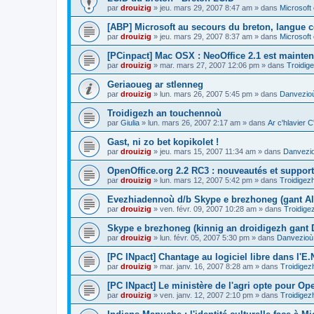
par
drouizig
»
jeu. mars 29, 2007 8:47 am
» dans
Microsoft 
[ABP] Microsoft au secours du breton, langue c
par
drouizig
»
jeu. mars 29, 2007 8:37 am
» dans
Microsoft 
[PCinpact] Mac OSX : NeoOffice 2.1 est mainten
par
drouizig
»
mar. mars 27, 2007 12:06 pm
» dans
Troidig
Geriaoueg ar stlenneg
par
drouizig
»
lun. mars 26, 2007 5:45 pm
» dans
Danvezioù
Troidigezh an touchennoù
par
Giulia
»
lun. mars 26, 2007 2:17 am
» dans
Ar c'hlavier
Gast, ni zo bet kopikolet !
par
drouizig
»
jeu. mars 15, 2007 11:34 am
» dans
Danvezio
OpenOffice.org 2.2 RC3 : nouveautés et support
par
drouizig
»
lun. mars 12, 2007 5:42 pm
» dans
Troidigez
Evezhiadennoù d/b Skype e brezhoneg (gant Al
par
drouizig
»
ven. févr. 09, 2007 10:28 am
» dans
Troidige
Skype e brezhoneg (kinnig an droidigezh gant
par
drouizig
»
lun. févr. 05, 2007 5:30 pm
» dans
Danvezioù 
[PC INpact] Chantage au logiciel libre dans l'E.
par
drouizig
»
mar. janv. 16, 2007 8:28 am
» dans
Troidigez
[PC INpact] Le ministère de l'agri opte pour Op
par
drouizig
»
ven. janv. 12, 2007 2:10 pm
» dans
Troidigez