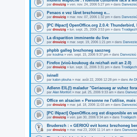
Indiens Mapuche : l'identité culturelle face à Mi
par
drouizig
»
ven. nov. 24, 2006 5:27 pm
» dans
Danvezioù 
Penaos e vez lâret brezhoneg e...
par
drouizig
»
mar. nov. 07, 2006 1:32 pm
» dans
Danvezioù 
[PC INpact] OpenOffice.org 2.0.4: Thunderbird, 
par
drouizig
»
lun. sept. 25, 2006 3:53 pm
» dans
Troidigezh
La disparition imminente du live
par
drouizig
»
mar. sept. 19, 2006 1:21 pm
» dans
Danvezioù
phpbb galleg brezhoneg saozneg
par
koulma
»
ven. sept. 15, 2006 9:37 pm
» dans
Danvezioù a
Firefox (vioù-koukoug da reizhañ evit an 2.0)
par
drouizig
»
lun. sept. 11, 2006 3:31 pm
» dans
Troidigezh
ivinell
par
kalon plouha
»
mar. août 22, 2006 12:28 pm
» dans
An D
Adlenn EIL(!) maladur "Geriaoueg ar vuhez fora
par
Alan Monfort
»
mar. juil. 25, 2006 9:33 am
» dans
Danvezi
Office en alsacien « Personne ne l'utilise, mais o
par
drouizig
»
mar. juil. 18, 2006 11:03 am
» dans
Danvezioù 
[PC INpact] OpenOffice.org est disponible en ve
par
drouizig
»
ven. juin 30, 2006 9:34 am
» dans
Troidigezh
Bruderezh : « GERIOÙ evit komz brezhoneg be
par
drouizig
»
mar. mai 23, 2006 11:14 am
» dans
Danvezioù