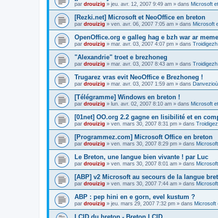
par
drouizig
»
jeu. avr. 12, 2007 9:49 am
» dans
Microsoft e
[Rezki.net] Microsoft et NeoOffice en breton
par
drouizig
»
ven. avr. 06, 2007 7:05 am
» dans
Microsoft 
OpenOffice.org e galleg hag e bzh war ar meme
par
drouizig
»
mar. avr. 03, 2007 4:07 pm
» dans
Troidigezh
"Alexandrie" troet e brezhoneg
par
drouizig
»
mar. avr. 03, 2007 8:43 am
» dans
Troidigezh
Trugarez vras evit NeoOffice e Brezhoneg !
par
drouizig
»
mar. avr. 03, 2007 1:59 am
» dans
Danvezioù 
[Télégramme] Windows en breton !
par
drouizig
»
lun. avr. 02, 2007 8:10 am
» dans
Microsoft e
[01net] OO.org 2.2 gagne en lisibilité et en comp
par
drouizig
»
ven. mars 30, 2007 8:31 pm
» dans
Troidigez
[Programmez.com] Microsoft Office en breton
par
drouizig
»
ven. mars 30, 2007 8:29 pm
» dans
Microsoft
Le Breton, une langue bien vivante ! par Luc
par
drouizig
»
ven. mars 30, 2007 8:01 am
» dans
Microsoft
[ABP] v2 Microsoft au secours de la langue bre
par
drouizig
»
ven. mars 30, 2007 7:44 am
» dans
Microsoft
ABP : pep hini en e gorn, evel kustum ?
par
drouizig
»
jeu. mars 29, 2007 7:32 pm
» dans
Microsoft 
LCID du breton - Breton LCID