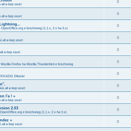
crosoft
0
all a-bep seurt
0
all a-bep seurt
Lightning...
0
 OpenOffice.org e brezhoneg (1.1.x, 2.x ha 3.x)
0
 all a-bep seurt
0
ll a-bep seurt
0
 Mozilla Firefox ha Mozilla Thunderbird e brezhoneg
0
ROUIZIG Difazier
n".
0
où all a-bep seurt
n l'a ! »
0
all a-bep seurt
rsion 2.03
0
 OpenOffice.org e brezhoneg (1.1.x, 2.x ha 3.x)
mdez »
0
 all a-bep seurt