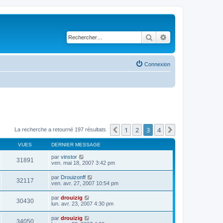
Rechercher
Recherche avancé
Connexion
1
2
3
4
Précédent
Suivant
La recherche a retourné 197 résultats
VUES
DERNIER MESSAGE
par
vinstor
31891
ven. mai 18, 2007 3:42 pm
par
Drouizonff
32117
ven. avr. 27, 2007 10:54 pm
par
drouizig
30430
lun. avr. 23, 2007 4:30 pm
par
drouizig
34050