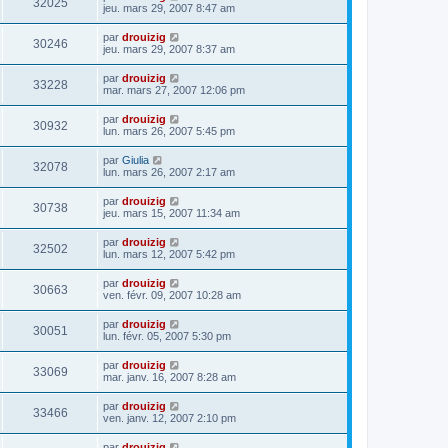
32025
jeu. mars 29, 2007 8:47 am
par
drouizig
30246
jeu. mars 29, 2007 8:37 am
par
drouizig
33228
mar. mars 27, 2007 12:06 pm
par
drouizig
30932
lun. mars 26, 2007 5:45 pm
par
Giulia
32078
lun. mars 26, 2007 2:17 am
par
drouizig
30738
jeu. mars 15, 2007 11:34 am
par
drouizig
32502
lun. mars 12, 2007 5:42 pm
par
drouizig
30663
ven. févr. 09, 2007 10:28 am
par
drouizig
30051
lun. févr. 05, 2007 5:30 pm
par
drouizig
33069
mar. janv. 16, 2007 8:28 am
par
drouizig
33466
ven. janv. 12, 2007 2:10 pm
par
drouizig