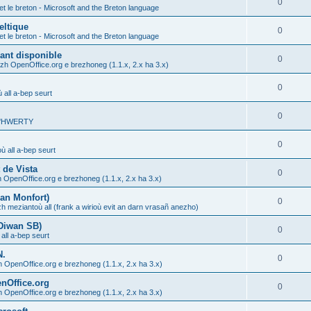
0
et le breton - Microsoft and the Breton language
eltique
0
et le breton - Microsoft and the Breton language
ant disponible
0
ezh OpenOffice.org e brezhoneg (1.1.x, 2.x ha 3.x)
0
 all a-bep seurt
0
 C'HWERTY
0
ù all a-bep seurt
 de Vista
0
h OpenOffice.org e brezhoneg (1.1.x, 2.x ha 3.x)
an Monfort)
0
zh meziantoù all (frank a wirioù evit an darn vrasañ anezho)
 Diwan SB)
0
all a-bep seurt
N.
0
h OpenOffice.org e brezhoneg (1.1.x, 2.x ha 3.x)
enOffice.org
0
h OpenOffice.org e brezhoneg (1.1.x, 2.x ha 3.x)