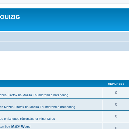
ROUIZIG
RÉPONSES
0
ozilla Firefox ha Mozilla Thunderbird e brezhoneg
0
zh Mozilla Firefox ha Mozilla Thunderbird e brezhoneg
0
que en langues régionales et minoritaires
er for MS® Word
0