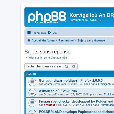
Korvigelloù An D
Foromoù KERZROUIZIG
Raccourcis
FAQ
Accueil du forum
Rechercher
Sujets sans réponse
Sujets sans réponse
Aller sur la recherche avancée
Rechercher
Recherche avancée
SUJETS
Geriadur diwar troidigezh Firefox 2.0.0.3
par
vinstor
»
ven. mai 18, 2007 3:42 pm
» dans
Troidigezh M
Askouezhioù Evn-kurun
par
Drouizonff
»
ven. avr. 27, 2007 10:54 pm
» dans
Troidige
Frisian spellchecker developped by Polderland
par
drouizig
»
lun. avr. 23, 2007 4:30 pm
» dans
L'informati
POLDERLAND develops Papiamentu spellcheck