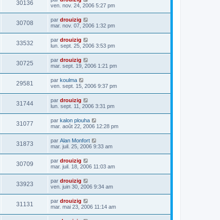
30136
ven. nov. 24, 2006 5:27 pm
par
drouizig
30708
mar. nov. 07, 2006 1:32 pm
par
drouizig
33532
lun. sept. 25, 2006 3:53 pm
par
drouizig
30725
mar. sept. 19, 2006 1:21 pm
par
koulma
29581
ven. sept. 15, 2006 9:37 pm
par
drouizig
31744
lun. sept. 11, 2006 3:31 pm
par
kalon plouha
31077
mar. août 22, 2006 12:28 pm
par
Alan Monfort
31873
mar. juil. 25, 2006 9:33 am
par
drouizig
30709
mar. juil. 18, 2006 11:03 am
par
drouizig
33923
ven. juin 30, 2006 9:34 am
par
drouizig
31131
mar. mai 23, 2006 11:14 am