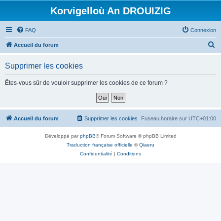
Korvigelloù An DROUIZIG
FAQ
Connexion
R
Accueil du forum
e
Supprimer les cookies
c
h
Êtes-vous sûr de vouloir supprimer les cookies de ce forum ?
e
r
c
Accueil du forum
Supprimer les cookies
Fuseau horaire sur
UTC+01:00
h
Développé par
phpBB
® Forum Software © phpBB Limited
e
Traduction française officielle
©
Qiaeru
r
Confidentialité
|
Conditions