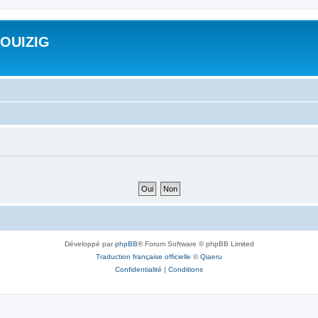
ROUIZIG
Développé par
phpBB
® Forum Software © phpBB Limited
Traduction française officielle
©
Qiaeru
Confidentialité
|
Conditions