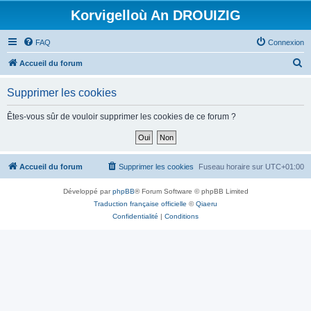
Korvigelloù An DROUIZIG
FAQ
Connexion
R
Accueil du forum
e
Supprimer les cookies
c
h
Êtes-vous sûr de vouloir supprimer les cookies de ce forum ?
e
r
c
Accueil du forum
Supprimer les cookies
Fuseau horaire sur
UTC+01:00
h
Développé par
phpBB
® Forum Software © phpBB Limited
e
Traduction française officielle
©
Qiaeru
r
Confidentialité
|
Conditions