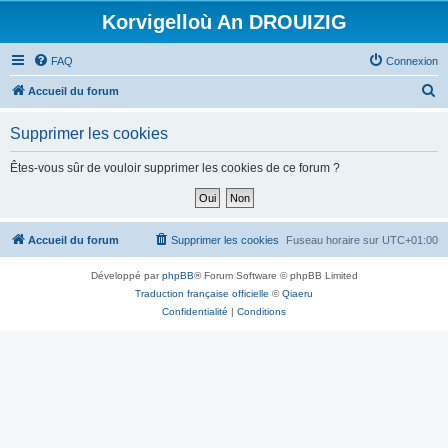
Korvigelloù An DROUIZIG
FAQ
Connexion
R
Accueil du forum
e
Supprimer les cookies
c
h
Êtes-vous sûr de vouloir supprimer les cookies de ce forum ?
e
r
c
Accueil du forum
Supprimer les cookies
Fuseau horaire sur
UTC+01:00
h
Développé par
phpBB
® Forum Software © phpBB Limited
e
Traduction française officielle
©
Qiaeru
r
Confidentialité
|
Conditions