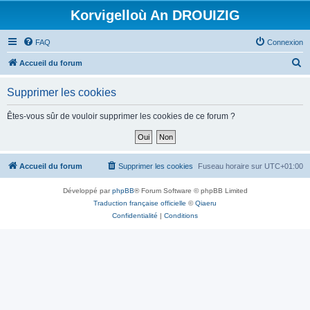
Korvigelloù An DROUIZIG
FAQ
Connexion
R
Accueil du forum
e
Supprimer les cookies
c
h
Êtes-vous sûr de vouloir supprimer les cookies de ce forum ?
e
r
c
Accueil du forum
Supprimer les cookies
Fuseau horaire sur
UTC+01:00
h
Développé par
phpBB
® Forum Software © phpBB Limited
e
Traduction française officielle
©
Qiaeru
r
Confidentialité
|
Conditions