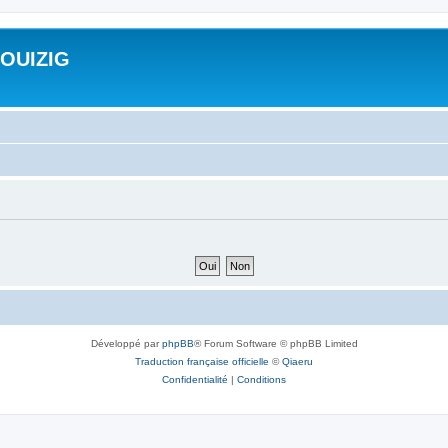
ROUIZIG
Développé par
phpBB
® Forum Software © phpBB Limited
Traduction française officielle
©
Qiaeru
Confidentialité
|
Conditions