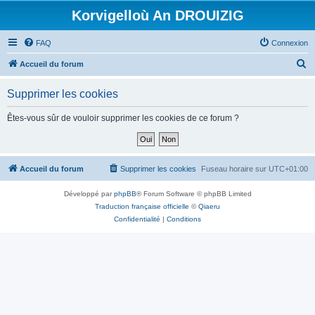
Korvigelloù An DROUIZIG
FAQ
Connexion
R
Accueil du forum
e
Supprimer les cookies
c
h
Êtes-vous sûr de vouloir supprimer les cookies de ce forum ?
e
r
c
Accueil du forum
Supprimer les cookies
Fuseau horaire sur
UTC+01:00
h
Développé par
phpBB
® Forum Software © phpBB Limited
e
Traduction française officielle
©
Qiaeru
r
Confidentialité
|
Conditions