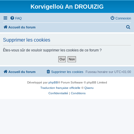
Korvigelloù An DROUIZIG
FAQ
Connexion
R
Accueil du forum
e
Supprimer les cookies
c
h
Êtes-vous sûr de vouloir supprimer les cookies de ce forum ?
e
r
c
Accueil du forum
Supprimer les cookies
Fuseau horaire sur
UTC+01:00
h
Développé par
phpBB
® Forum Software © phpBB Limited
e
Traduction française officielle
©
Qiaeru
r
Confidentialité
|
Conditions