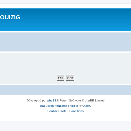
ROUIZIG
Développé par
phpBB
® Forum Software © phpBB Limited
Traduction française officielle
©
Qiaeru
Confidentialité
|
Conditions