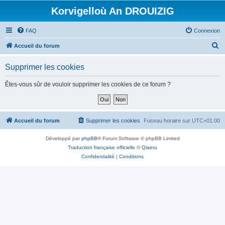
Korvigelloù An DROUIZIG
FAQ
Connexion
R
Accueil du forum
e
Supprimer les cookies
c
h
Êtes-vous sûr de vouloir supprimer les cookies de ce forum ?
e
r
c
Accueil du forum
Supprimer les cookies
Fuseau horaire sur
UTC+01:00
h
Développé par
phpBB
® Forum Software © phpBB Limited
e
Traduction française officielle
©
Qiaeru
r
Confidentialité
|
Conditions