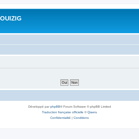
ROUIZIG
Développé par
phpBB
® Forum Software © phpBB Limited
Traduction française officielle
©
Qiaeru
Confidentialité
|
Conditions