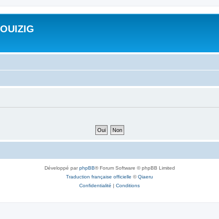
ROUIZIG
Développé par
phpBB
® Forum Software © phpBB Limited
Traduction française officielle
©
Qiaeru
Confidentialité
|
Conditions