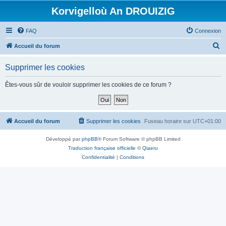
Korvigelloù An DROUIZIG
FAQ
Connexion
R
Accueil du forum
e
Supprimer les cookies
c
h
Êtes-vous sûr de vouloir supprimer les cookies de ce forum ?
e
r
c
Accueil du forum
Supprimer les cookies
Fuseau horaire sur
UTC+01:00
h
Développé par
phpBB
® Forum Software © phpBB Limited
e
Traduction française officielle
©
Qiaeru
r
Confidentialité
|
Conditions